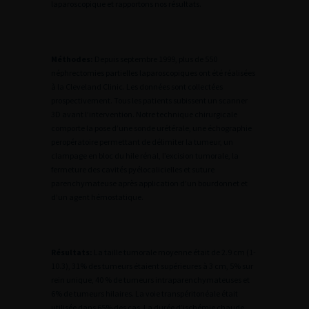
laparoscopique et rapportons nos résultats.
Méthodes:
Depuis septembre 1999, plus de 550
néphrectomies partielles laparoscopiques ont été réalisées
à la Cleveland Clinic. Les données sont collectées
prospectivement. Tous les patients subissent un scanner
3D avant l’intervention. Notre technique chirurgicale
comporte la pose d’une sonde urétérale, une échographie
peropératoire permettant de délimiter la tumeur, un
clampage en bloc du hile rénal, l’excision tumorale, la
fermeture des cavités pyélocalicielles et suture
parenchymateuse après application d’un bourdonnet et
d’un agent hémostatique.
Résultats:
La taille tumorale moyenne était de 2.9 cm (1-
10.3), 31% des tumeurs étaient supérieures à 3 cm, 5% sur
rein unique, 40 % de tumeurs intraparenchymateuses et
6% de tumeurs hilaires. La voie transpéritonéale était
utilisée dans 65% des cas. La durée d’ischémie chaude