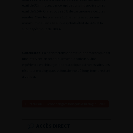
était de 32 minutes. Les complications intraopératoires
était de 5.5%. On retrouve 75% de carcinome à cellules
rénales. Chez les premiers 100 patients avec un suivi
minimum de 3 ans, la survie globale était de 86% et la
survie spécifique de 100%.
Conclusion:
La néphrectomie partielle laparoscopique est
une intervention techniquement laborieuse. Une
expérience en chirurgie laparoscopique est nécessaire. Les
résultats oncologiques et fonctionnels à long-terme restent
à valider.
Retour au 100ème congrès français d’urologie – 2006
ACCÈS DIRECT