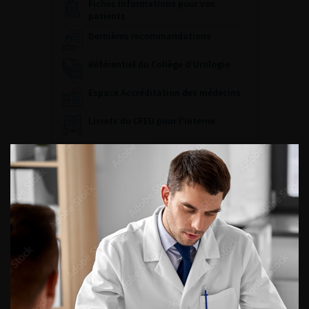
Fiches informations pour vos
patients
Dernières recommandations
Référentiel du Collège d’Urologie
Espace Accréditation des médecins
Livrets du CFEU pour l'interne
DATES À RETENIR
DU VENDREDI 4 AU SAMEDI 5
SEPTEMBRE 2026
Journée d’andrologie et de