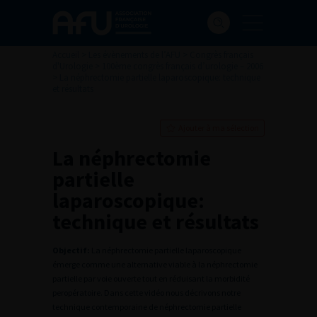
Accueil
>
Les évènements de l’AFU
>
Congrès français
d'Urologie
>
100ème congrès français d’urologie – 2006
>
La néphrectomie partielle laparoscopique: technique
et résultats
Ajouter à ma sélection
La néphrectomie
partielle
laparoscopique:
technique et résultats
Objectif:
La néphrectomie partielle laparoscopique
émerge comme une alternative viable à la néphrectomie
partielle par voie ouverte tout en réduisant la morbidité
peropératoire. Dans cette vidéo nous décrivons notre
technique contemporaine de néphrectomie partielle