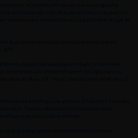
d’évolution inéluctable vers une nécrose de topographie
rène «secondaire» des OGE (95% des cas) liée à une cause loco-
nt l’évolution peut être modifiée par la précocité et le type du
frant de gangrène des organes génitaux externes ont été
s 2006.
différents moyens thérapeutiques institués. Le traitement
té : réanimation avec antibiothérapie et chirurgie (excision,
ades était de 34 ans (19 – 68ans). Une tare a été notée chez 22
28 fois et une pathologie uro-génitale 19 fois. Chez 3 malades,
ucune cause. Tous les malades ont été traités par triple
écrotiques avec mise à plat et drainage.
les, et 23 au prix de gestes de reconstruction plastiques.