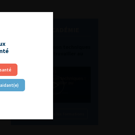
L'AFU ACADÉMIE
aux
Compétences non techniques
anté
: comment les travailler au
quotidien ?
 santé
 aidant(e)
Découvrir toutes les formations