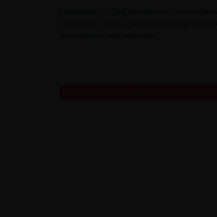
Conclusion :
La gangrène périnéo-scrotale demeu
une affection grave, grevée d’une lourde mortali
immunitaires peut améliorer.
Retour au 100ème congrès français d’urologie – 2