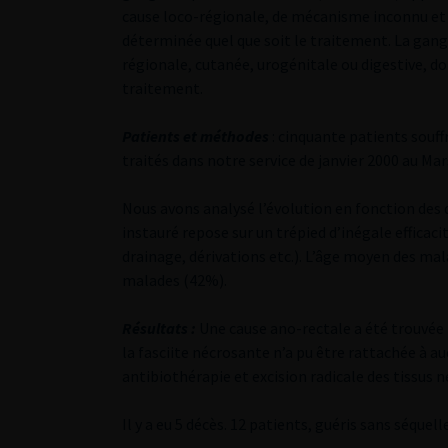
cause loco-régionale, de mécanisme inconnu et 
déterminée quel que soit le traitement. La gang
régionale, cutanée, urogénitale ou digestive, do
traitement.
Patients et méthodes
: cinquante patients souf
traités dans notre service de janvier 2000 au Mar
Nous avons analysé l’évolution en fonction des 
instauré repose sur un trépied d’inégale efficaci
drainage, dérivations etc.). L’âge moyen des mal
malades (42%).
Résultats :
Une cause ano-rectale a été trouvée 
la fasciite nécrosante n’a pu être rattachée à a
antibiothérapie et excision radicale des tissus n
Il y a eu 5 décès. 12 patients, guéris sans séquel