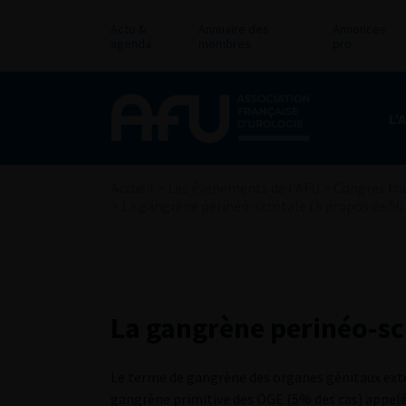
Actu &
Annuaire des
Annonces
agenda
membres
pro
L’
Accueil
>
Les évènements de l’AFU
>
Congrès fra
>
La gangrène perinéo-scrotale (à propos de 50 
La gangrène perinéo-scr
Le terme de gangrène des organes génitaux exte
gangrène primitive des OGE (5% des cas) appel