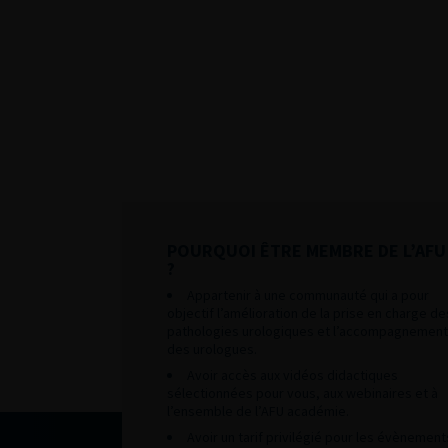
POURQUOI ÊTRE MEMBRE DE L’AFU
?
Appartenir à une communauté qui a pour
objectif l’amélioration de la prise en charge de
pathologies urologiques et l’accompagnement
des urologues.
Avoir accès aux vidéos didactiques
sélectionnées pour vous, aux webinaires et à
l’ensemble de l’AFU académie.
Avoir un tarif privilégié pour les évènement