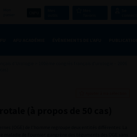
Mon
Mes
Mes
Se
CNPU
panier
outils
favoris
connect
AFU
AFU ACADÉMIE
ÉVÈNEMENTS DE L’AFU
PUBLICATIO
nçais d'Urologie
>
100ème congrès français d’urologie – 2006
cas)
Ajouter à ma sélection
otale (à propos de 50 cas)
rnes (OGE) de l’homme regroupe deux entités différentes: La
ée maladie de Fournier: gangrène des téguments des OGE sans