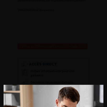
parfaitement connues afin de prédire un éventuel échec.
2
0862006Mallick S
Diaporama
Retour au 100ème congrès français d’urologie – 2006
ACCÈS DIRECT
Fiches informations pour vos
patients
Dernières recommandations
Référentiel du Collège d’Urologie
Espace Accréditation des médecins