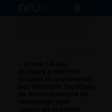
Accueil
>
Les évènements de l’AFU
>
Congrès français
d'Urologie
>
100ème congrès français d’urologie – 2006
>
– Existe-t-il des facteurs prédictifs d’échec du
traitement par ultrasons focalisés de haute intensité de
rattrapage pour cancer de prostate traité initialement
par radiothérapie externe ?
Ajouter à ma sélection
– Existe-t-il des
facteurs prédictifs
d’échec du traitement
par ultrasons focalisés
de haute intensité de
rattrapage pour
cancer de prostate