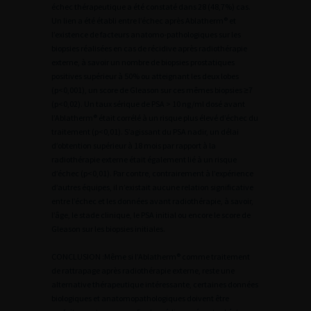
échec thérapeutique a été constaté dans 28 (48,7%) cas.
Un lien a été établi entre l’échec après Ablatherm® et
l’existence de facteurs anatomo-pathologiques sur les
biopsies réalisées en cas de récidive après radiothérapie
externe, à savoir un nombre de biopsies prostatiques
positives supérieur à 50% ou atteignant les deux lobes
(p<0,001), un score de Gleason sur ces mêmes biopsies ≥7
(p<0,02). Un taux sérique de PSA > 10 ng/ml dosé avant
l’Ablatherm® était corrélé à un risque plus élevé d’échec du
traitement (p<0,01). S’agissant du PSA nadir, un délai
d’obtention supérieur à 18 mois par rapport à la
radiothérapie externe était également lié à un risque
d’échec (p<0,01). Par contre, contrairement à l’expérience
d’autres équipes, il n’existait aucune relation significative
entre l’échec et les données avant radiothérapie, à savoir,
l’âge, le stade clinique, le PSA initial ou encore le score de
Gleason sur les biopsies initiales.
CONCLUSION :Même si l’Ablatherm® comme traitement
de rattrapage après radiothérapie externe, reste une
alternative thérapeutique intéressante, certaines données
biologiques et anatomopathologiques doivent être