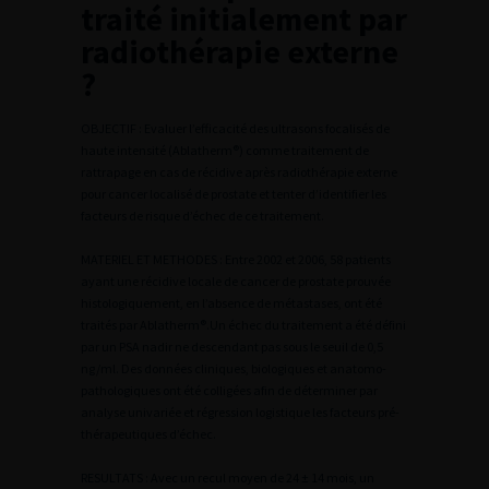
traité initialement par
radiothérapie externe
?
OBJECTIF : Evaluer l’efficacité des ultrasons focalisés de
haute intensité (Ablatherm®) comme traitement de
rattrapage en cas de récidive après radiothérapie externe
pour cancer localisé de prostate et tenter d’identifier les
facteurs de risque d’échec de ce traitement.
MATERIEL ET METHODES : Entre 2002 et 2006, 58 patients
ayant une récidive locale de cancer de prostate prouvée
histologiquement, en l’absence de métastases, ont été
traités par Ablatherm®.Un échec du traitement a été défini
par un PSA nadir ne descendant pas sous le seuil de 0,5
ng/ml. Des données cliniques, biologiques et anatomo-
pathologiques ont été colligées afin de déterminer par
analyse univariée et régression logistique les facteurs pré-
thérapeutiques d’échec.
RESULTATS : Avec un recul moyen de 24 ± 14 mois, un