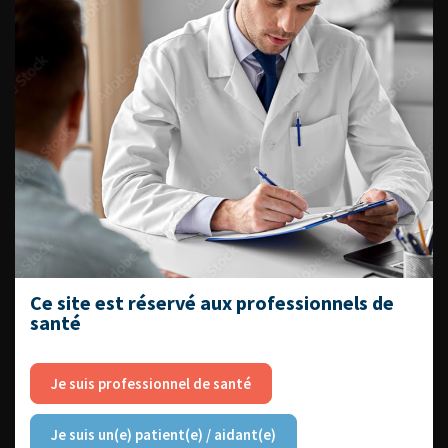
Livrets du CFEU pour l'interne
DATES À RETENIR
DU VENDREDI 4 AU SAMEDI 5
SEPTEMBRE 2026
Journée d’andrologie et de
Ce site est réservé aux professionnels de
médecine sexuelle 2026
santé
Je suis professionnel de santé
ENQUÊTES DE PRATIQUES
Je suis un(e) patient(e) / aidant(e)
EN UROLOGIE