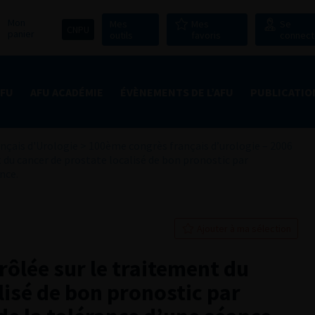
Mon
Mes
Mes
Se
CNPU
panier
outils
favoris
connect
AFU
AFU ACADÉMIE
ÉVÈNEMENTS DE L’AFU
PUBLICATIO
nçais d'Urologie
>
100ème congrès français d’urologie – 2006
 du cancer de prostate localisé de bon pronostic par
nce.
Ajouter à ma sélection
ôlée sur le traitement du
lisé de bon pronostic par