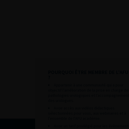
POURQUOI ÊTRE MEMBRE DE L’AFU
?
Appartenir à une communauté qui a pour
objectif l’amélioration de la prise en charge de
pathologies urologiques et l’accompagnement
des urologues.
Avoir accès aux vidéos didactiques
sélectionnées pour vous, aux webinaires et à
l’ensemble de l’AFU académie.
Avoir un tarif privilégié pour les évènement