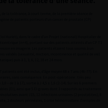
e la tolérance d’une séance.
, de la tolérance, à court terme, de la première séance de
ène de patients porteurs d’un cancer de prostate (CP)
oi Huriet), dans le cadre d’un Projet (national) Hospitalier de
icentrique (n=4), portant sur des patients atteints d’un CP T1
ension en imagerie. Les patients étaient tous soumis à un
es validés (sexualité, miction, incontinence et qualité de vie)
ique) puis à 1, 3, 6, 12, 18 et 24 mois.
 patients ont été inclus, d’âge moyen 68 ± 7 ans (46-77). En
raires, sans conséquence. En post-opératoire : très peu
,0 – de 1 à 17), sortie à J 4,5 ± 1,6 (2-14). Sur les 6 premiers
bles (EI), ainsi que 5 EI graves dont 3 rapportés au traitement
résolutives avant J15, 12 infections urinaires (2 prostatites), 8
bite, 2 douleurs périnéales, 1 crise hémorroïdaire.
Exemples de