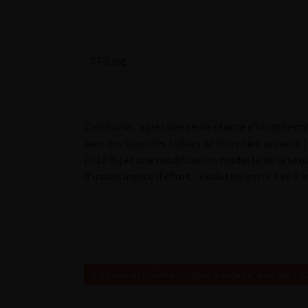
CP2.jpg
Conclusion :
après une seule séance d’Ablatherm®
avec des taux très faibles de rétention urinaire 
(< 10 %) et une modification modeste de la sexu
d’incontinence d’effort, résolutive entre 3 et 6 
Retour au 100ème congrès français d’urologie – 2