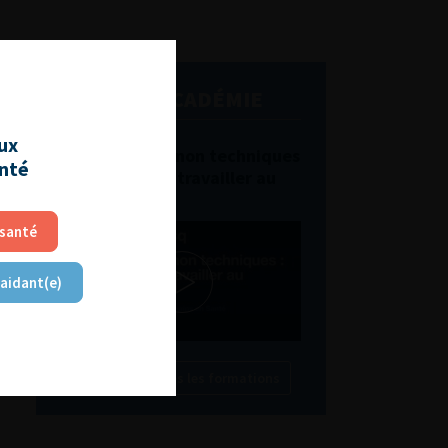
L'AFU ACADÉMIE
aux
Compétences non techniques
anté
: comment les travailler au
quotidien ?
 santé
 aidant(e)
Découvrir toutes les formations