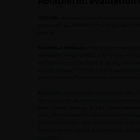
Ablatherm: évaluation d
Objectifs
: évaluation, prospective et contrôlée
traitement par Ablatherm® sur un groupe homog
localisé.
Matériel et méthodes :
une étude prospective (l
Recherche Clinique (PHRC), a été menée en mult
ou T2a, Gleason d 7 et PSA d 10 ng/mL, sans ext
examen clinique (+ PSA) et à 4 auto-questionnair
avant Ablatherm® (associé à une résection prostat
Résultats :
d’octobre 2003 à Septembre 2005, 57
per-opératoire : six incidents mécaniques tempo
d’antalgiques, drainage de 3,9 ± 3 jours (médiane 3
mois, 37 patients ont eu 66 évènements indésira
(rétention urinaire : RAU). Principaux EI: 12 RAU 
hématuries avec caillots, 8 dysérections, 1 phlé
résultats :