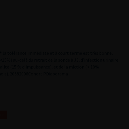
 la tolérance immédiate et à court terme est très bonne,
(<15%) au-delà du retrait de la sonde à J3, d’infection urinaire
alité (15 % d’impuissance), et de la miction (< 10%
mois).
2
0582006Conort P
Diaporama
006