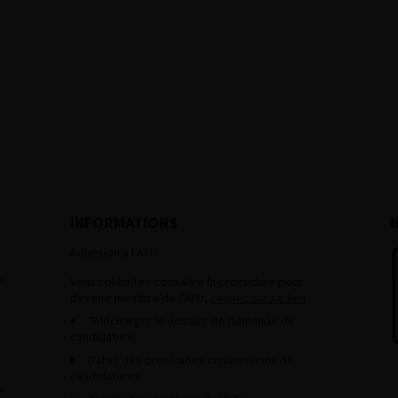
INFORMATIONS
Adhésion à l’AFU :
s
Vous souhaitez connaître la procédure pour
devenir membre de l’AFU,
cliquez sur ce lien
Télécharger le dossier de demande de
candidature.
Dates des prochaines commissions de
candidatures
s