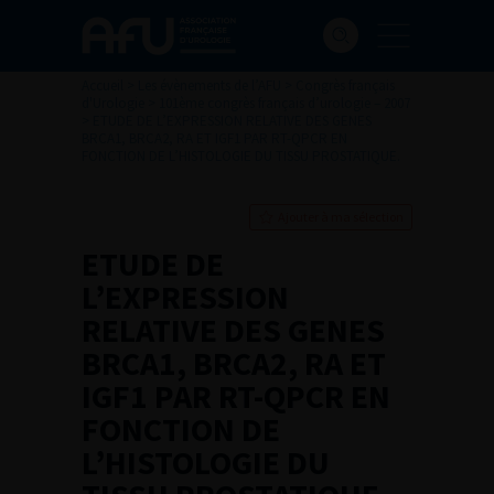
Accueil
>
Les évènements de l’AFU
>
Congrès français
d'Urologie
>
101ème congrès français d’urologie – 2007
>
ETUDE DE L’EXPRESSION RELATIVE DES GENES
BRCA1, BRCA2, RA ET IGF1 PAR RT-QPCR EN
FONCTION DE L’HISTOLOGIE DU TISSU PROSTATIQUE.
Ajouter à ma sélection
ETUDE DE
L’EXPRESSION
RELATIVE DES GENES
BRCA1, BRCA2, RA ET
IGF1 PAR RT-QPCR EN
FONCTION DE
L’HISTOLOGIE DU