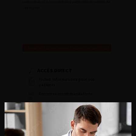
biomarqueurs, il conviendrait d’augmenter le nombre de
cas étudiés.
Retour au 101ème congrès français d’urologie – 2007
ACCÈS DIRECT
Fiches informations pour vos
patients
Dernières recommandations
Référentiel du Collège d’Urologie
Espace Accréditation des médecins
Livrets du CFEU pour l'interne