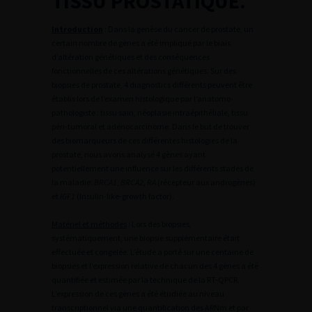
TISSU PROSTATIQUE.
Introduction
: Dans la genèse du cancer de prostate, un
certain nombre de gènes a été impliqué par le biais
d’altération génétiques et des conséquences
fonctionnelles de ces altérations génétiques. Sur des
biopsies de prostate, 4 diagnostics différents peuvent être
établis lors de l’examen histologique par l’anatomo-
pathologiste : tissu sain, néoplasie intraépithéliale, tissu
péri-tumoral et adénocarcinome. Dans le but de trouver
des biomarqueurs de ces différentes histologies de la
prostate, nous avons analysé 4 gènes ayant
potentiellement une influence sur les différents stades de
la maladie:
BRCA1
,
BRCA2
,
RA
(récepteur aux androgènes)
et
IGF1
(Insulin-like-growth factor).
Matériel et méthodes
: Lors des biopsies,
systématiquement, une biopsie supplémentaire était
effectuée et congelée. L’étude a porté sur une centaine de
biopsies et l’expression relative de chacun des 4 gènes a été
quantifiée et estimée par la technique de la RT-QPCR.
L’expression de ces gènes a été étudiée au niveau
transcriptionnel via une quantification des ARNm et par