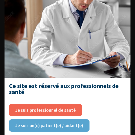
DATES À RETENIR
DU VENDREDI 4 AU SAMEDI 5
SEPTEMBRE 2026
Journée d’andrologie et de
médecine sexuelle 2026
Ce site est réservé aux professionnels de
santé
Je suis professionnel de santé
ENQUÊTES DE PRATIQUES
EN UROLOGIE
Je suis un(e) patient(e) / aidant(e)