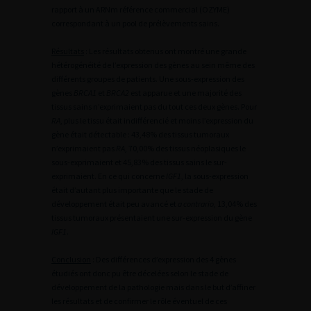
rapport à un ARNm référence commercial (OZYME)
correspondant à un pool de prélèvements sains.
Résultats
: Les résultats obtenus ont montré une grande
hétérogénéité de l’expression des gènes au sein même des
différents groupes de patients. Une sous-expression des
gènes
BRCA1
et
BRCA2
est apparue et une majorité des
tissus sains n’exprimaient pas du tout ces deux gènes. Pour
RA
, plus le tissu était indifférencié et moins l’expression du
gène était détectable : 43,48% des tissus tumoraux
n’exprimaient pas
RA
, 70,00% des tissus néoplasiques le
sous-exprimaient et 45,83% des tissus sains le sur-
exprimaient. En ce qui concerne
IGF1
, la sous-expression
était d’autant plus importante que le stade de
développement était peu avancé et
a contrario
, 13,04% des
tissus tumoraux présentaient une sur-expression du gène
IGF1
.
Conclusion
: Des différences d’expression des 4 gènes
étudiés ont donc pu être décelées selon le stade de
développement de la pathologie mais dans le but d’affiner
les résultats et de confirmer le rôle éventuel de ces