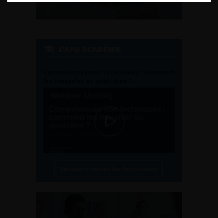
L'AFU ACADÉMIE
Compétences non techniques : comment
les travailler au quotidien ?
Découvrir toutes les formations