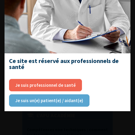
DU VENDREDI 4 AU SAMEDI 5
SEPTEMBRE 2026
Journée d’andrologie et de
médecine sexuelle 2026
Ce site est réservé aux professionnels de
ENQUÊTES DE PRATIQUES
santé
EN UROLOGIE
Je suis professionnel de santé
Je suis un(e) patient(e) / aidant(e)
L'AFU ACADÉMIE
Compétences non techniques : comment