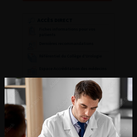
ACCÈS DIRECT
Fiches informations pour vos
patients
Dernières recommandations
Référentiel du Collège d’Urologie
Espace Accréditation des médecins
Livrets du CFEU pour l'interne
DATES À RETENIR