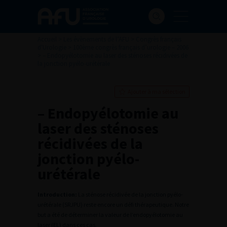
Accueil
>
Les évènements de l’AFU
>
Congrès français
d'Urologie
>
100ème congrès français d’urologie – 2006
>
– Endopyélotomie au laser des sténoses récidivées de
la jonction pyélo-urétérale
Ajouter à ma sélection
– Endopyélotomie au
laser des sténoses
récidivées de la
jonction pyélo-
urétérale
Introduction:
La sténose récidivée de la jonction pyélo-
urétérale (SRJPU) reste encore un défi thérapeutique. Notre
but a été de déterminer la valeur de l’endopyélotomie au
laser (EL) dans ces cas.