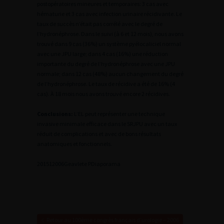
postopératoires mineures et temporaires: 3 cas avec
hématurie et 3 cas avec infection urinaire récidivante. Le
taux de succès n’était pas corrélé avec le degré de
l’hydronéphrose. Dans le suivi (à 6 et 12 mois), nous avons
trouvé dans 9 cas (36%) un système pyélocaliciel normal
avec une JPU large; dans 4 cas (16%) une réduction
importante du degré de l’hydronéphrose avec une JPU
normale; dans 12 cas (48%) aucun changement du degré
de l’hydronéphrose. Le taux de récidive a été de 16% (4
cas). À 18 mois nous avons trouvé encore 2 récidives.
Conclusions:
L’EL peut représenter une technique
invasive minimale efficace dans le SRJPU avec un taux
réduit de complications et avec de bons résultats
anatomiques et fonctionnels.
2
01512006Geavlete P
Diaporama
Retour au 100ème congrès français d’urologie – 2006