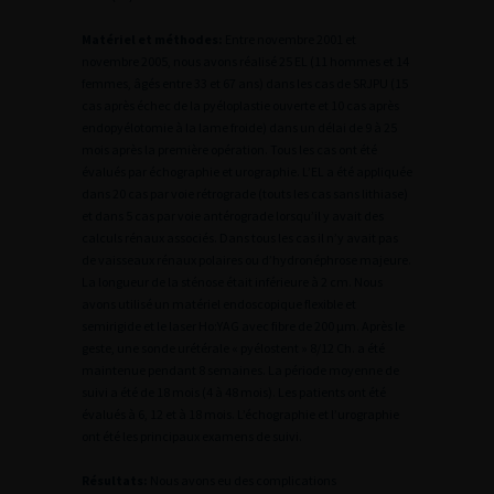
Matériel et méthodes:
Entre novembre 2001 et
novembre 2005, nous avons réalisé 25 EL (11 hommes et 14
femmes, âgés entre 33 et 67 ans) dans les cas de SRJPU (15
cas après échec de la pyéloplastie ouverte et 10 cas après
endopyélotomie à la lame froide) dans un délai de 9 à 25
mois après la première opération. Tous les cas ont été
évalués par échographie et urographie. L’EL a été appliquée
dans 20 cas par voie rétrograde (touts les cas sans lithiase)
et dans 5 cas par voie antérograde lorsqu’il y avait des
calculs rénaux associés. Dans tous les cas il n’y avait pas
de vaisseaux rénaux polaires ou d’hydronéphrose majeure.
La longueur de la sténose était inférieure à 2 cm. Nous
avons utilisé un matériel endoscopique flexible et
semirigide et le laser Ho:YAG avec fibre de 200 µm. Après le
geste, une sonde urétérale « pyélostent » 8/12 Ch. a été
maintenue pendant 8 semaines. La période moyenne de
suivi a été de 18 mois (4 à 48 mois). Les patients ont été
évalués à 6, 12 et à 18 mois. L’échographie et l’urographie
ont été les principaux examens de suivi.
Résultats:
Nous avons eu des complications