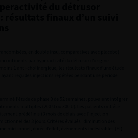
peractivité du détrusor
: résultats finaux d’un suivi
ans
(randomisées, en double insu, comparatives avec placebo)
incontinents par hyperactivité du détrusor d’origine
moins 1 anti-cholinergique, les résultats finaux d’une étude
s ayant reçu des injections répétées pendant une période
erminé l’étude de phase 3 de 52 semaines, pouvaient intégrer
aitements multiples (200 U ou 300 U). Les patients ont été
itement prédéfinis (3 mois de délais avec l’injection
mictionnel des 3 jours. Critères évalués : diminution des
lume mictionnel, durée d’effet, événements indésirables (EI)