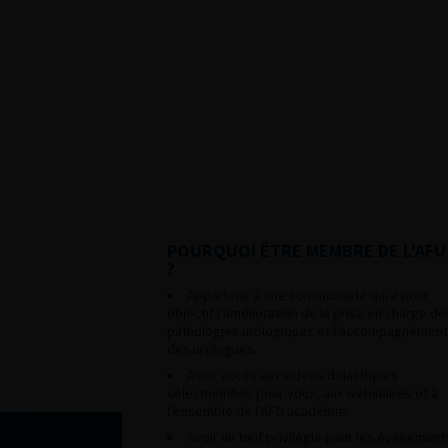
POURQUOI ÊTRE MEMBRE DE L’AFU
?
Appartenir à une communauté qui a pour
objectif l’amélioration de la prise en charge de
pathologies urologiques et l’accompagnement
des urologues.
Avoir accès aux vidéos didactiques
sélectionnées pour vous, aux webinaires et à
l’ensemble de l’AFU académie.
Avoir un tarif privilégié pour les évènement