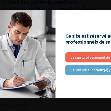
) chez des patients souffrant
origine neurologique : résultats finaux
 4ans : diaporama 1
Ce site est réservé 
professionnels de s
Je suis professionnel de
Je suis un(e) patient(e) /