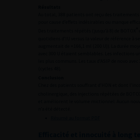
Résultats
Au total, 388 patients ont reçu des traitements 
pour cause d’effets indésirables ou manque efficac
®
Des traitements répétés (jusqu’à 8) de BOTOX
quotidiens d’IU versus la valeur de référence à s
augmentait de +166,1 ml (200 U)). La durée moyen
avec 300 U étaient semblables. Les infections uri
les plus communs. Les taux d’ASIP de novo avec 20
(cycles 48).
Conclusion
Chez des patients souffrant d’HDN et dont l’inco
cholinergique, des injections répétées de BOTO
et améliorent le volume mictionnel. Aucun nouve
n’a été détecté.
Résumé au format PDF
Efficacité et innocuité à long 