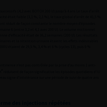
successifs (4,2 avec BOTOX 200 U) jusqu’à 4 ans Le taux d’arrêt
ité était faible (3,1 %, 2,1 %), le taux global d’arrêt de 41,5 %.
ont réduit de façon constante le nombre moyen d’épisodes
emaine 6 (entre 3,2 et 4,1 avec 200 U). Le volume mictionnel
ne d’efficacité était de 36,2 semaines (200 U). Les résultats
naires et la rétention urinaire étaient les effets indésirables
0U étaient de 29,5 %, 3,4 % et 6 % (cycles 13), puis 0 %
ntinence n’est pas contrôlée par la prise d’au moins 1 anti-
®
X
réduisent de façon significative les épisodes quotidiens d’IU
au signe d’intolérance sur une période de suivi de quatre ans
terme des injections répétées