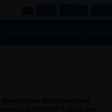
Mon
Mes
Mes
Se
CNPU
panier
outils
favoris
connect
AFU
AFU ACADÉMIE
ÉVÈNEMENTS DE L’AFU
PUBLICATIO
nçais d'Urologie
>
108ème Congrès Français d’Urologie – 2014
ections répétées d’OnabotulinumtoxinA (BOTOX®) chez des
origine neurologique : résultats finaux d’un suivi longitudinal
Ajouter à ma sélection
à long terme des injections
umtoxinA (BOTOX®) chez des