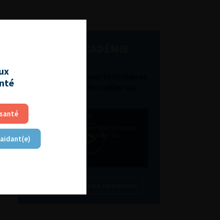
L'AFU ACADÉMIE
aux
Compétences non techniques
anté
: comment les travailler au
quotidien ?
 santé
 aidant(e)
Découvrir toutes les formations