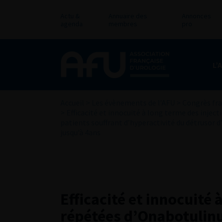
Actu &
Annuaire des
Annonces
agenda
membres
pro
L’
Accueil
>
Les évènements de l’AFU
>
Congrès fra
>
Efficacité et innocuité à long terme des inj
patients souffrant d’hyperactivité du détrusor d’
jusqu’à 4ans
Efficacité et innocuité 
répétées d’Onabotulin