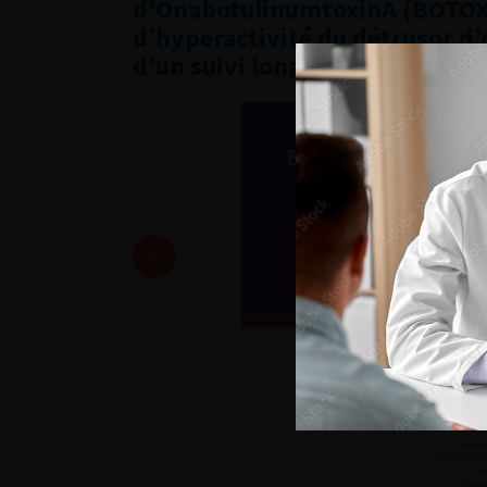
d’OnabotulinumtoxinA (BOTOX®
d’hyperactivité du détrusor d’
d’un suivi longitudinal jusqu’à