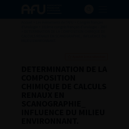
Accueil
>
Les évènements de l’AFU
>
Congrès français
d'Urologie
>
101ème congrès français d’urologie – 2007
>
DETERMINATION DE LA COMPOSITION CHIMIQUE DE
CALCULS RENAUX EN SCANOGRAPHIE_ INFLUENCE DU
MILIEU ENVIRONNANT.
Ajouter à ma sélection
DETERMINATION DE LA
COMPOSITION
CHIMIQUE DE CALCULS
RENAUX EN
SCANOGRAPHIE_
INFLUENCE DU MILIEU
ENVIRONNANT.