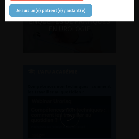
Je suis un(e) patient(e) / aidant(e)
ENQUÊTES DE PRATIQUES
EN UROLOGIE
L'AFU ACADÉMIE
Compétences non techniques : comment
les travailler au quotidien ?