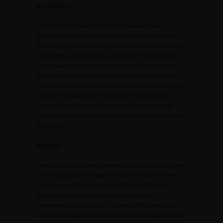
Introduction
:
L’efficacité des traitements de la lithiase urinaire
dépendent de la composition chimique des calculs et de
leur fragilité aux ondes de choc. Le scanner multi-barettes
étant devenu, petit à petit, la modalité d’imagerie la plus
utilisée pour déterminer rapidement et précisément la
présence de calculs, de nombreuses études (in vitro et in
vivo) ont tenté de déterminer la composition chimique des
calculs en se basant sur l’atténuation des rayons X par
ceux-ci. La fiabilité de l’extrapolation des résultats des
mesures in vitro aux mesures in vivo n’a cependant jamais
été évaluée.
Méthode
:
Le but de notre étude est d’obtenir les valeurs d’atténuation
des rayons X pour les 6 types de calculs les plus fréquents
(Acide urique, Brushite, Cystine, Struvite, Weddellite,
Whewellite) et d’analyser l’influence du milieu
environnant les calculs sur ces valeurs. Pour cela nous
utilisons la plus grande série de calculs jamais publiée (217