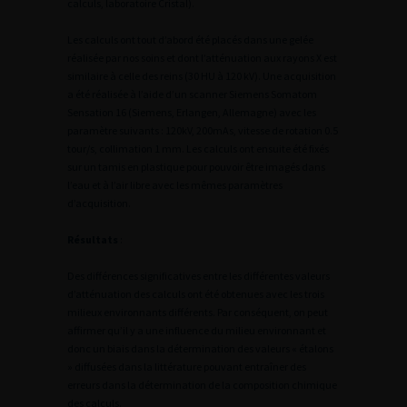
calculs, laboratoire Cristal).
Les calculs ont tout d’abord été placés dans une gelée
réalisée par nos soins et dont l’atténuation aux rayons X est
similaire à celle des reins (30 HU à 120 kV). Une acquisition
a été réalisée à l’aide d’un scanner Siemens Somatom
Sensation 16 (Siemens, Erlangen, Allemagne) avec les
paramètre suivants : 120kV, 200mAs, vitesse de rotation 0.5
tour/s, collimation 1 mm. Les calculs ont ensuite été fixés
sur un tamis en plastique pour pouvoir être imagés dans
l’eau et à l’air libre avec les mêmes paramètres
d’acquisition.
Résultats
:
Des différences significatives entre les différentes valeurs
d’atténuation des calculs ont été obtenues avec les trois
milieux environnants différents. Par conséquent, on peut
affirmer qu’il y a une influence du milieu environnant et
donc un biais dans la détermination des valeurs « étalons
» diffusées dans la littérature pouvant entraîner des
erreurs dans la détermination de la composition chimique
des calculs.