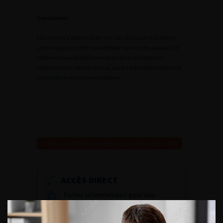
Conclusion
:
Les valeurs d’atténuation des calculs issues d’études in
vitro ne peuvent être considérées comme des valeurs de
référence pour la détermination de la composition
chimique des calculs rénaux, sauf si le fantôme utilisé est
un fantôme anthropomorphique.
Retour au 101ème congrès français d’urologie – 2007
ACCÈS DIRECT
Fiches informations pour vos
patients
Dernières recommandations