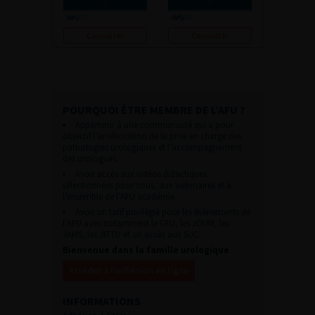
Consulter
Consulter
POURQUOI ÊTRE MEMBRE DE L’AFU ?
Appartenir à une communauté qui a pour
objectif l’amélioration de la prise en charge des
pathologies urologiques et l’accompagnement
des urologues.
Avoir accès aux vidéos didactiques
sélectionnées pour vous, aux webinaires et à
l’ensemble de l’AFU académie.
Avoir un tarif privilégié pour les évènements de
l’AFU avec notamment le CFU, les JOUM, les
JAMS, les JITTU et un accès aux SUC.
Bienvenue dans la famille urologique
Accéder à l’adhésion en ligne
INFORMATIONS