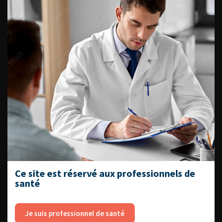
Référentiel du Collège d’Urologie
Espace Accréditation des médecins
Livrets du CFEU pour l'interne
DATES À RETENIR
DU VENDREDI 4 AU SAMEDI 5
Ce site est réservé aux professionnels de
SEPTEMBRE 2026
santé
Journée d’andrologie et de
médecine sexuelle 2026
Je suis professionnel de santé