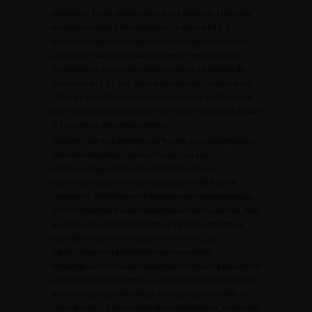
Méthodes.
– Étude rétrospective de 21 patients : 11 blessés
médullaires dont 9 tétraplégiques, 3 spina bifida, 2
scléroses en plaque, un syndrome de la queue de cheval,
un infirme moteur cérébral, une vessie neurogène non
neurologique, une mégavessie primitive. La période de
suivi varie de 1 à 7 ans. Nous avons évalué l’impact de la
chirurgie et des traitements associés sur la qualité de vie
par le questionnaire Qualiveen, le mode mictionnel adopté
et l’incidence des complications.
Résultat.
– Dix-huit patients (91 %) sont aux autosondages
intermittents propres après chirurgie, un aux
hétérosondages, 2 patients ont bénéficié d’une
intervention de Bricker. Dix-neuf patients (96 %) sont
continents ; 6 bénéficient d’injections de toxine botulique,
14 d’un traitement anticholinergique. Pour 5 patients, était
associée une entérocystoplastie d’agrandissement. Le
score ISPU moyen en postopératoire est de 1,22 :
significativement plus faible chez les patients
tétraplégiques versus paraplégiques et versus la population
tétraplégique de référence. La qualité de vie est supérieure
dans notre groupe tétraplégie versus groupe contrôle. Au
cours du suivi : 2 des complications lithiasiques, 6 sténoses