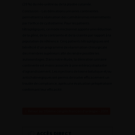
(29 %) du néo-urètre ou de la plastie cutanée.
Conclusion.
– Les dérivations urinaires continentes
permettent la réalisation des cathétérismes intermittents
par l’orifice de cystostomie. Pour les patients
tétraplégiques, ce mode mictionnel apporte une réduction
de la gêne, de la contrainte et de la crainte par rapport à la
population de référence. Cinq patients tétraplégiques ont
bénéficié d’un programme de réanimation chirurgicale
des membres supérieurs afin de rendre possible les
autosondages. Dans notre étude, la dérivation urinaire
continente est moins associée à une entérocystoplastie
d’agrandissement. Les injections de toxine botulique et/ou
anticholinergiques ont permis de traiter efficacement un
trouble de compliance, après une évaluation préopératoire
confirmant leur efficacité.
Retour au 103ème congrès français d’urologie – 2009
ACCÈS DIRECT