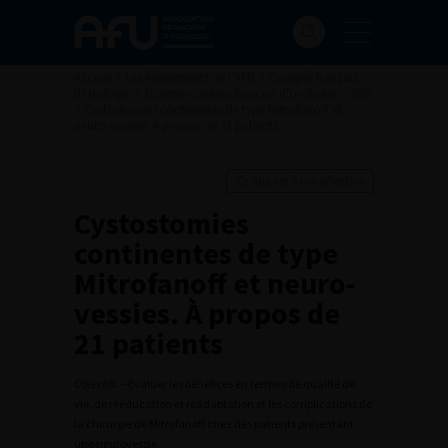
Accueil
>
Les évènements de l’AFU
>
Congrès français
d'Urologie
>
103ème congrès français d’urologie – 2009
>
Cystostomies continentes de type Mitrofanoff et
neuro-vessies. À propos de 21 patients
Ajouter à ma sélection
Cystostomies
continentes de type
Mitrofanoff et neuro-
vessies. À propos de
21 patients
Objectifs.
– Évaluer les bénéfices en termes de qualité de
vie, de rééducation et réadaptation et les complications de
la chirurgie de Mitrofanoff chez des patients présentant
une neurovessie.