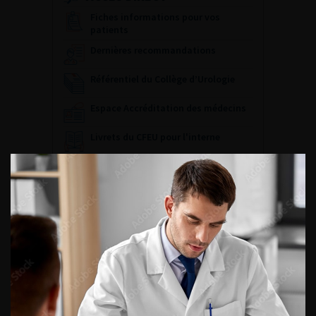
Fiches informations pour vos
patients
Dernières recommandations
Référentiel du Collège d’Urologie
Espace Accréditation des médecins
Livrets du CFEU pour l'interne
DATES À RETENIR
DU VENDREDI 4 AU SAMEDI 5
SEPTEMBRE 2026