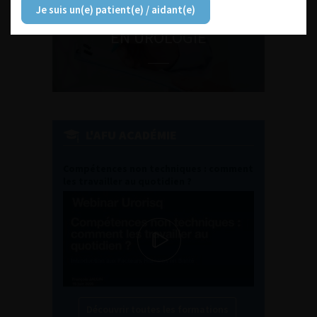
Je suis un(e) patient(e) / aidant(e)
ENQUÊTES DE PRATIQUES
EN UROLOGIE
L'AFU ACADÉMIE
Compétences non techniques : comment
les travailler au quotidien ?
Découvrir toutes les formations