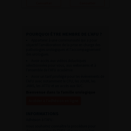
Consulter
Consulter
POURQUOI ÊTRE MEMBRE DE L’AFU ?
Appartenir à une communauté qui a pour
objectif l’amélioration de la prise en charge des
pathologies urologiques et l’accompagnement
des urologues.
Avoir accès aux vidéos didactiques
sélectionnées pour vous, aux webinaires et à
l’ensemble de l’AFU académie.
Avoir un tarif privilégié pour les évènements de
l’AFU avec notamment le CFU, les JOUM, les
JAMS, les JITTU et un accès aux SUC.
Bienvenue dans la famille urologique
Accéder à l’adhésion en ligne
INFORMATIONS
Adhésion à l’AFU :
Vous souhaitez connaître la procédure pour
devenir membre de l’AFU,
cliquez sur ce lien