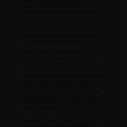
réalisée en coulant du gel à bougie du commerce dans un
moulage dans de la pâte à mouler en silicone. Le modèle
correspondait à une prostate de 40 ml pétrie dans de
l’argile.
Le fantôme en gel est enduit de gel échographique et mis
en place dans une feuille de papier cellophane enroulée
permettant la fixation par du fil à la boite.
Résultats
: L’aspect ultrasonographique permet une
approche réaliste de l’échographie endorectale. Les
mouvements de la prostate au cours de la manipulation
de la sonde ainsi que les déformations apparaissent
réalistes. Après biopsie, le trajet est visible en échographie
et à l’oeil nu permettant une évaluation du trajet de
biopsies. Le fantôme est actuellement utilisé pour évaluer
l’amélioration de la précision localisatrice des biopsies
guidées par échographie 3D temps-réel avec satisfaction.
Après réalisation du moule, la réalisation d’un fantôme est
effectuée en 1h pour 10 EUR .
Conclusion :
Il est possible de réaliser un modèle
synthétique de prostate réutilisable à volonté pour des