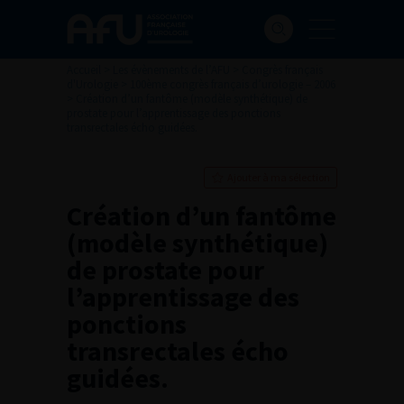
Accueil
>
Les évènements de l’AFU
>
Congrès français
d'Urologie
>
100ème congrès français d’urologie – 2006
>
Création d’un fantôme (modèle synthétique) de
prostate pour l’apprentissage des ponctions
transrectales écho guidées.
Ajouter à ma sélection
Création d’un fantôme
(modèle synthétique)
de prostate pour
l’apprentissage des
ponctions
transrectales écho
guidées.