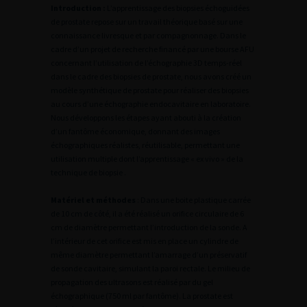
Introduction :
L’apprentissage des biopsies échoguidées
de prostate repose sur un travail théorique basé sur une
connaissance livresque et par compagnonnage. Dans le
cadre d’un projet de recherche financé par une bourse AFU
concernant l’utilisation de l’échographie 3D temps-réel
dans le cadre des biopsies de prostate, nous avons créé un
modèle synthétique de prostate pour réaliser des biopsies
au cours d’une échographie endocavitaire en laboratoire.
Nous développons les étapes ayant abouti à la création
d’un fantôme économique, donnant des images
échographiques réalistes, réutilisable, permettant une
utilisation multiple dont l’apprentissage « ex vivo » de la
technique de biopsie .
Matériel et méthodes
: Dans une boite plastique carrée
de 10 cm de côté, il a été réalisé un orifice circulaire de 6
cm de diamètre permettant l’introduction de la sonde. A
l’intérieur de cet orifice est mis en place un cylindre de
même diamètre permettant l’amarrage d’un préservatif
de sonde cavitaire, simulant la paroi rectale. Le milieu de
propagation des ultrasons est réalisé par du gel
échographique (750 ml par fantôme). La prostate est