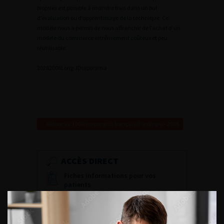
biopsies est possible à moindre frais dans un but
d’évaluation ou d’apprentissage de la technique. Ce
modèle nous a permis de nous affranchir de l’achat d’un
modèle du commerce extrêmement coûteux et peu
réutilisable.
2
0282006Long J
Diaporama
Retour au 100ème congrès français d’urologie – 2006
ACCÈS DIRECT
Fiches informations pour vos
patients
Dernières recommandations
Référentiel du Collège d’Urologie