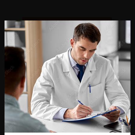
Retour au 108ème Congrès Français d’Urologie – 2014
ACCÈS DIRECT
Fiches informations pour vos
patients
Dernières recommandations
Référentiel du Collège d’Urologie
Espace Accréditation des médecins
Livrets du CFEU pour l'interne
DATES À RETENIR