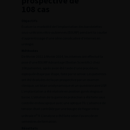
prospective de
108 cas
Objectifs
Évaluer la morbidité de l’implantation des bandelettes
sous-urétrales rétro-pubiennes (BSURP) pendant la courbe
d’apprentissage d’une série consécutive d’internes en
urologie.
Méthodes
De février 2011 à février 2014, les internes ont effectué la
pose d’une BSURP Advantage (Boston Scientific) chez
108 patientes, après avoir été l’aide d’une procédure,
expliquée étape par étape, faite par le senior. Les patientes
ont été évaluées de façon prospective par un examen
clinique, un bilan urodynamique et un questionnaire USP.
L’implantation a été réalisée en position gynécologique
basse. L’ablation de la gaine de protection a été faite sous
contrôle endoscopique avec une optique 70. L’absence de
tension était contrôlée par une bougie de Hegar intra-
o
urétrale n
9. L’analyse a été faite selon l’avancée en
semestres de formation.
Résultats