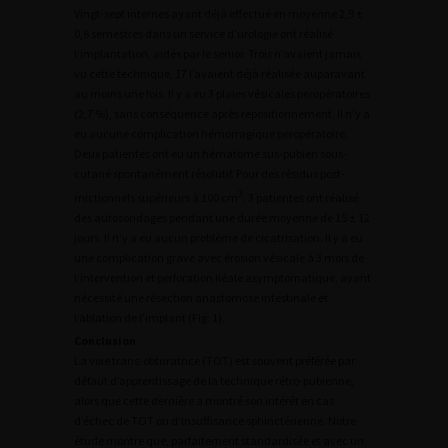
Vingt-sept internes ayant déjà effectué en moyenne 2,9 ±
0,8 semestres dans un service d’urologie ont réalisé
l’implantation, aidés par le senior. Trois n’avaient jamais
vu cette technique, 17 l’avaient déjà réalisée auparavant
au moins une fois. Il y a eu 3 plaies vésicales peropératoires
(2,7 %), sans conséquence après repositionnement. Il n’y a
eu aucune complication hémorragique peropératoire.
Deux patientes ont eu un hématome sus-pubien sous-
cutané spontanément résolutif. Pour des résidus post-
3
mictionnels supérieurs à 100 cm
, 3 patientes ont réalisé
des autosondages pendant une durée moyenne de 15 ± 12
jours. Il n’y a eu aucun problème de cicatrisation. Il y a eu
une complication grave avec érosion vésicale à 3 mois de
l’intervention et perforation iléale asymptomatique, ayant
nécessité une résection anastomose intestinale et
l’ablation de l’implant (Fig. 1).
Conclusion
La voie trans-obturatrice (TOT) est souvent préférée par
défaut d’apprentissage de la technique rétro-pubienne,
alors que cette dernière a montré son intérêt en cas
d’échec de TOT ou d’insuffisance sphinctérienne. Notre
étude montre que, parfaitement standardisée et avec un