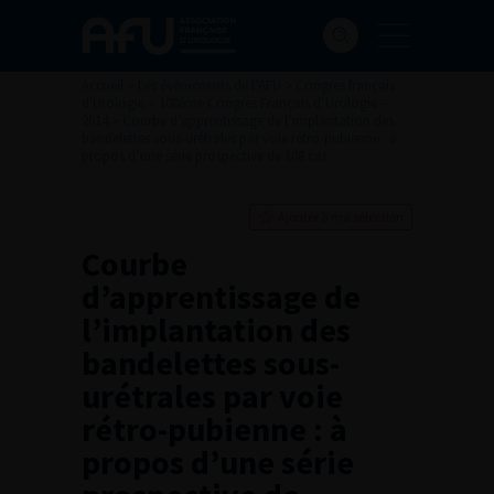
Accueil
>
Les évènements de l’AFU
>
Congrès français
d'Urologie
>
108ème Congrès Français d’Urologie –
2014
>
Courbe d’apprentissage de l’implantation des
bandelettes sous-urétrales par voie rétro-pubienne : à
propos d’une série prospective de 108 cas
Ajouter à ma sélection
Courbe
d’apprentissage de
l’implantation des
bandelettes sous-
urétrales par voie
rétro-pubienne : à
propos d’une série