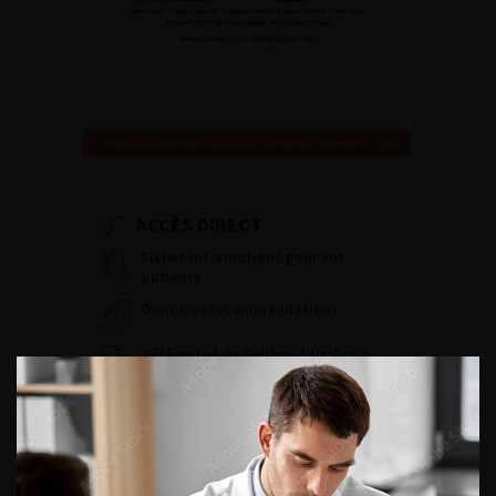
Retour au 108ème Congrès Français d’Urologie – 2014
ACCÈS DIRECT
Fiches informations pour vos
patients
Dernières recommandations
Référentiel du Collège d’Urologie
Espace Accréditation des médecins
Livrets du CFEU pour l'interne