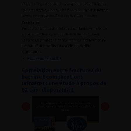
urinaires à type de contusion compliquaient souvent des
fractures stables, alors que les lésions doubles de l’urètre et
la vessie étaient associées à des fractures instables.
Conclusion
Devant tout traumatisme du bassin, il faut savoir évoquer
précocement le diagnostic de lésions du bas appareil
urinaire. La gravité des lésions urinaires reste fonction de
l’instabilité des fractures du bassin qui en sont
responsables.
Résumé au format PDF
Corrélation entre fractures du
bassin et complications
urinaires : une étude à propos de
62 cas : diaporama 1