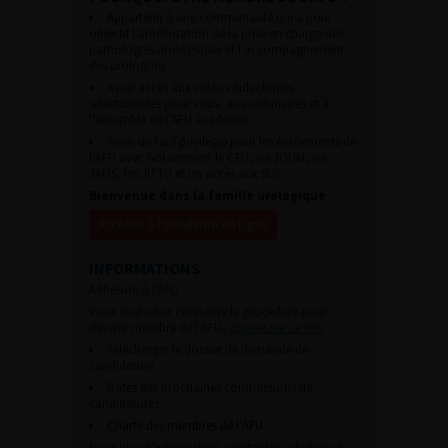
Appartenir à une communauté qui a pour
objectif l’amélioration de la prise en charge des
pathologies urologiques et l’accompagnement
des urologues.
Avoir accès aux vidéos didactiques
sélectionnées pour vous, aux webinaires et à
l’ensemble de l’AFU académie.
Avoir un tarif privilégié pour les évènements de
l’AFU avec notamment le CFU, les JOUM, les
JAMS, les JITTU et un accès aux SUC.
Bienvenue dans la famille urologique
Accéder à l’adhésion en ligne
INFORMATIONS
Adhésion à l’AFU :
Vous souhaitez connaître la procédure pour
devenir membre de l’AFU,
cliquez sur ce lien
Télécharger le dossier de demande de
candidature.
Dates des prochaines commissions de
candidatures
Charte des membres de l’AFU.
Pour plus d’information, contacter :
afu@afu.fr