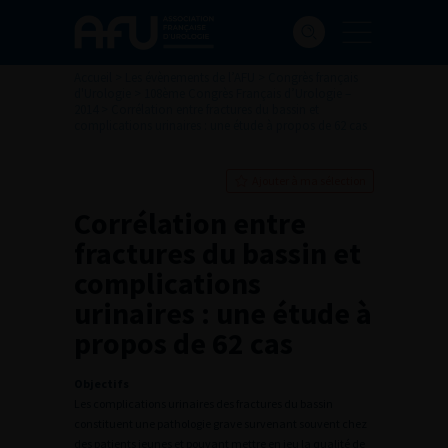
Accueil
>
Les évènements de l’AFU
>
Congrès français
d'Urologie
>
108ème Congrès Français d’Urologie –
2014
>
Corrélation entre fractures du bassin et
complications urinaires : une étude à propos de 62 cas
Ajouter à ma sélection
Corrélation entre
fractures du bassin et
complications
urinaires : une étude à
propos de 62 cas
Objectifs
Les complications urinaires des fractures du bassin
constituent une pathologie grave survenant souvent chez
des patients jeunes et pouvant mettre en jeu la qualité de