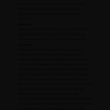
la miction et le pronostic vital. On se propose de tenter
d’établir une éventuelle corrélation entre le type de
l’atteinte osseuse et la gravité des lésions urinaires
associées.
Méthodes
Il s’agit d’une étude rétrospective portant sur 62 patients
ayant présenté une complication urinaire suite à une
fracture du bassin, traités au service d’urologie de Sfax.
Résultats
Il s’agissait d’hommes jeunes (98 % des cas), souvent
victimes d’un AVP (56 % des cas). L’empâtement sus-
pubien était le signe le plus suggestif de rupture vésicale.
L’urétrorragie (30 patients) était le signe le plus évocateur
de rupture urétrale, imposant alors un cathétérisme sus-
pubien. Une opacification antérograde et/ou rétrograde et
ou l’uroscanner ont permis d’établir le diagnostic positif.
Nous avons alors diagnostiqué 12 ruptures vésicales dont 6
sous-péritonéales et 6 intra-péritonéales, 34 ruptures
urétrales dont 5 partielles, 6 lésions doubles urétro-
vésicales. Les fractures des cadres obturateurs étaient les
plus pourvoyeuses de rupture urétrale complète, suivies par
les disjonctions de la symphyse pubienne. Les lésions