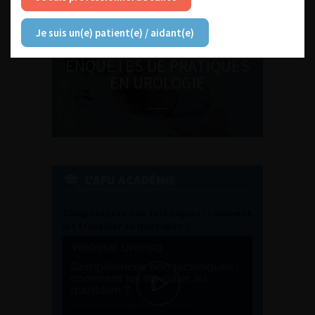
Je suis un(e) patient(e) / aidant(e)
ENQUÊTES DE PRATIQUES
EN UROLOGIE
L'AFU ACADÉMIE
Compétences non techniques : comment
les travailler au quotidien ?