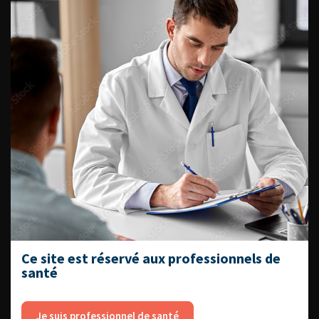
Dernières recommandations
Référentiel du Collège d’Urologie
Espace Accréditation des médecins
Livrets du CFEU pour l'interne
DATES À RETENIR
Ce site est réservé aux professionnels de
DU VENDREDI 4 AU SAMEDI 5
SEPTEMBRE 2026
santé
Journée d’andrologie et de
médecine sexuelle 2026
Je suis professionnel de santé