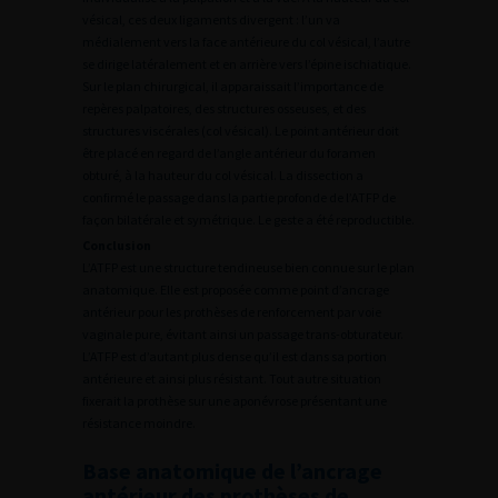
vésical, ces deux ligaments divergent : l’un va
médialement vers la face antérieure du col vésical, l’autre
se dirige latéralement et en arrière vers l’épine ischiatique.
Sur le plan chirurgical, il apparaissait l’importance de
repères palpatoires, des structures osseuses, et des
structures viscérales (col vésical). Le point antérieur doit
être placé en regard de l’angle antérieur du foramen
obturé, à la hauteur du col vésical. La dissection a
confirmé le passage dans la partie profonde de l’ATFP de
façon bilatérale et symétrique. Le geste a été reproductible.
Conclusion
L’ATFP est une structure tendineuse bien connue sur le plan
anatomique. Elle est proposée comme point d’ancrage
antérieur pour les prothèses de renforcement par voie
vaginale pure, évitant ainsi un passage trans-obturateur.
L’ATFP est d’autant plus dense qu’il est dans sa portion
antérieure et ainsi plus résistant. Tout autre situation
fixerait la prothèse sur une aponévrose présentant une
résistance moindre.
Base anatomique de l’ancrage
antérieur des prothèses de