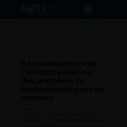
Accueil
>
Les évènements de l’AFU
>
Congrès français
d'Urologie
>
108ème Congrès Français d’Urologie –
2014
>
Base anatomique de l’ancrage antérieur des
prothèses de renforcement par voie vaginale
Ajouter à ma sélection
Base anatomique de
l’ancrage antérieur
des prothèses de
renforcement par voie
vaginale
Objectifs
La mise en place d’une prothèse de renforcement par voie
vaginale est un des traitements chirurgicaux des prolapsus
pelviens. Dans le but d’une chirurgie mini-invasive, il est