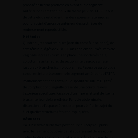
proposé de fixer la prothèse en avant sur le segment
antérieur de l’arc tendineux du fascia pelvien-ATFP. Le but
de cette étude est d’identifier des repères anatomiques
pour un point d’ancrage antérieur des prothèses de
renforcement reproductible.
Méthodes
Quatre sujets anatomiques (don du corps à la science), de
sexe féminin, âgés de 79 à 100 ans non embaumés. Par voie
vaginale, après avoir mis en place une sonde vésicale,
colpotomie antérieure ; dissection intervésicovaginale
jusqu’aux branches ischio-pubiennes. Repérage au doigt de
ce qui est interprété comme le segment antérieur de l’ATFP.
®
Positionnement horizontal du dispositif de suture Digitex
de Coloplast dont l’aiguille présente une courbure vers
l’extérieur spécifique. Passage d’un fil permettant de fixer le
bras antérieur de la prothèse. Par voie abdominale,
dissection de l’espace rétropubien pour vérifier le trajet du
fil et quelles structures étaient impliquées.
Résultats
L’ATFP se fixait sur la face postérieure du corps du pubis
avec le ligament pubovésical, il apparaissait dense et bien
individualisé à la palpation et à la vue. À la hauteur du col