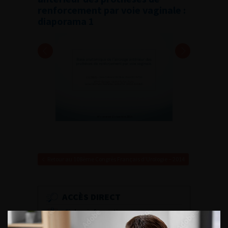
renforcement par voie vaginale :
diaporama 1
Retour au 108ème Congrès Français d’Urologie – 2014
ACCÈS DIRECT
Fiches informations pour vos
patients