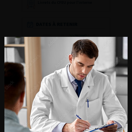
Livrets du CFEU pour l'interne
DATES À RETENIR
DU VENDREDI 4 AU SAMEDI 5
SEPTEMBRE 2026
Journée d’andrologie et de
médecine sexuelle 2026
ENQUÊTES DE PRATIQUES
EN UROLOGIE