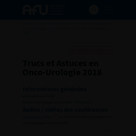
Accueil
>
Les événements de l'AFU
>
Trucs et astuces en
onco-urologie
>
Trucs et Astuces en Onco-Urologie
2018
Ajouter à ma sélection
Trucs et Astuces en
Onco-Urologie 2018
Informations générales
Vendredi 6 avril 2018
Maison de l'Urologie 11 rue Viète - 75017 Paris
Audios / vidéos des conférences
Cliquez sur ce lien
ou sur les liens dans le programme
ci-dessous pour voir les vidéos