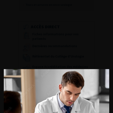
Trucs et astuces en onco-urologie
ACCÈS DIRECT
Fiches informations pour vos
patients
Dernières recommandations
Référentiel du Collège d’Urologie
Espace Accréditation des médecins
Livrets du CFEU pour l'interne
DATES À RETENIR