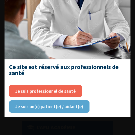
DU VENDREDI 4 AU SAMEDI 5
SEPTEMBRE 2026
Journée d’andrologie et de
médecine sexuelle 2026
Ce site est réservé aux professionnels de
santé
ENQUÊTES DE PRATIQUES
EN UROLOGIE
Je suis professionnel de santé
Je suis un(e) patient(e) / aidant(e)
L'AFU ACADÉMIE