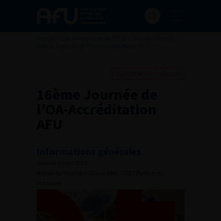
Accueil
>
Les événements de l'AFU
>
Journée Urorisq
>
16ème Journée de l’OA-Accréditation AFU
Ajouter à ma sélection
16ème Journée de
l’OA-Accréditation
AFU
Informations générales
Samedi 9 mars 2024
Maison de l'urologie (11 rue Viète, 75017 Paris) et en
distanciel