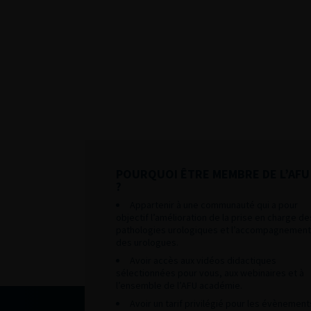
POURQUOI ÊTRE MEMBRE DE L’AFU
?
Appartenir à une communauté qui a pour
objectif l’amélioration de la prise en charge de
pathologies urologiques et l’accompagnement
des urologues.
Avoir accès aux vidéos didactiques
sélectionnées pour vous, aux webinaires et à
l’ensemble de l’AFU académie.
Avoir un tarif privilégié pour les évènement