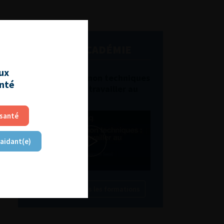
L'AFU ACADÉMIE
aux
Compétences non techniques
anté
: comment les travailler au
quotidien ?
 santé
 aidant(e)
Découvrir toutes les formations