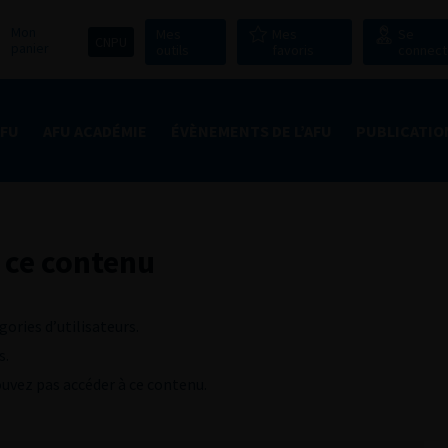
Mon
Mes
Mes
Se
CNPU
panier
outils
favoris
connect
AFU
AFU ACADÉMIE
ÉVÈNEMENTS DE L’AFU
PUBLICATIO
 ce contenu
gories d’utilisateurs.
s.
pouvez pas accéder à ce contenu.