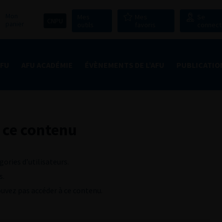
Mon
Mes
Mes
Se
CNPU
panier
outils
favoris
connect
AFU
AFU ACADÉMIE
ÉVÈNEMENTS DE L’AFU
PUBLICATIO
 ce contenu
gories d’utilisateurs.
s.
pouvez pas accéder à ce contenu.