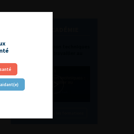
L'AFU ACADÉMIE
aux
Compétences non techniques
anté
: comment les travailler au
quotidien ?
 santé
 aidant(e)
Découvrir toutes les formations