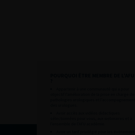
POURQUOI ÊTRE MEMBRE DE L’AFU
?
Appartenir à une communauté qui a pour
objectif l’amélioration de la prise en charge de
pathologies urologiques et l’accompagnement
des urologues.
Avoir accès aux vidéos didactiques
sélectionnées pour vous, aux webinaires et à
l’ensemble de l’AFU académie.
Avoir un tarif privilégié pour les évènement