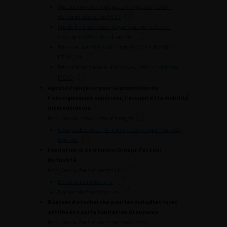
Prix Junior « d’oncologie chirurgicale » 2014 -
dotation fondation AVEC
Prix de l’« Innovation Organisationnelle » en
Chirurgie 2014 – dotation FHF
Prix « Jeune talent chirurgical 2014 » dotation
ETHICON
Prix « Chirurgie mini-invasive » 2014 – dotation
IRCAD
Agence française pour la promotion de
l’enseignement supérieur, l’accueil et la mobilité
internationale
http://www.campusfrance.org/fr
CampusBourses – Annuaire des programmes de
bourses
Fondation d’entreprise Groupe Pasteur
Mutualité
http://www.fondationgpm.fr/
Bourses de recherche
Dossier de candidature
Bourses de recherche pour les maladies rares
attribuées par la Fondation Groupama
http://www.fondation-groupama.com/