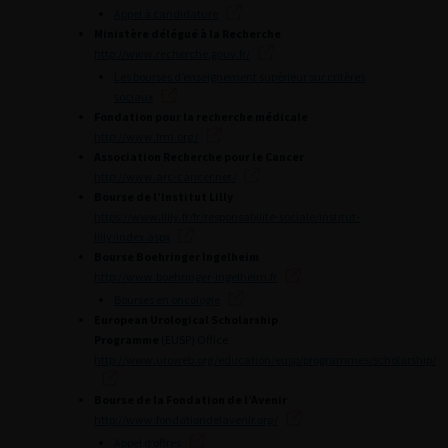
Appel à candidature
Ministère délégué à la Recherche
http://www.recherche.gouv.fr/
Les bourses d’enseignement supérieur sur critères
sociaux
Fondation pour la recherche médicale
http://www.frm.org/
Association Recherche pour le Cancer
http://www.arc-cancer.net/
Bourse de l’Institut Lilly
https://www.lilly.fr/fr/responsabilite-sociale/institut-
lilly/index.aspx
Bourse Boehringer Ingelheim
http://www.boehringer-ingelheim.fr
Bourses en oncologie
European Urological Scholarship
Programme
(EUSP) Office
http://www.uroweb.org/education/eusp/programmes/scholarship/
Bourse de la Fondation de l’Avenir
http://www.fondationdelavenir.org/
Appel d’offres