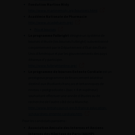
Fondation Martine Midy
http://www.martinemidy.org/boursiers.html
Académie Nationale de Pharmacie
http://www.acadpharm.org/
Prix et bourses
Le programme Fulbright
désigne un système de
bourses d’étude (les bourses Fulbright) subventionné
conjointement par le Département d’État des États-
Unis d’Amérique et par les gouvernements des pays
désireux d’y participer.
http://www.fulbrightonline.org/
Le programme de bourses Entente Cordiale
est un
prestigieux programme de financement bilatéral
destiné aux étudiants français et britanniques de
niveau « postgraduate » (bac + 4 et supérieur)
souhaitant effectuer une année d’études ou de
recherche de l’autre côté de la Manche.
http://www.britishcouncil.org/fr/france-education-
scholarships-entente-cordiale.htm
Pour les candidats parisiens :
Association Amicale des Internes et Anciens
Internes des Hôpitaux de Paris (AAIHP)