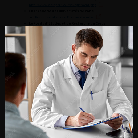
http://www.aaihp.fr/BourseReglement.php
Chancellerie des universités de Paris
Prix universitaires et Bourses d’études
Le Fonds d’Etudes et de Recherche du Corps
Médical
(FERCM) des hôpitaux de Paris, association à
but non lucratif régie par la loi de 1901 et présidée par
Madame la Directrice Générale, délivre des bourses
d’incitation à la recherche scientifique.
http://web61.aphp.fr/ddpcm/em_fcm_fercm.php
CONTINUER VOTRE
LECTURE
Actualités patients
PWA – Progres
PWA – Séléction
PWA – Uronews
Évolution dans la prise en charge du cancer de la
prostate : de la récidive biologique à la maladie