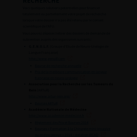
RECHERCHE
Voici quelques solutions potentielles pour financer
totalement ou partiellement votre projet de recherche
lorsque votre dossier n’a pas été retenu par le conseil
scientifique de l’AFU.
Vous pouvez déposer/retirer des dossiers de demande de
subvention auprès des organismes suivants :
G.E.N.U.L.F.
(Groupe d’Etude de Neuro-Urologie de
Langue Française)
http://www.genulf.com
Bourse de recherche annuelle
Prix de la meilleure communication en langue
française en neuro-urologie
Association pour la Recherche sur les Tumeurs du
Rein
(ARTuR)
http://www.artur-rein.org/
Bourses ARTuR
Académie Nationale de Médecine
http://www.academie-medecine.fr
Règlement des Prix et Bourses 2014
Bourses « Formation à la Chirurgie mini-invasive
ou endoscopique » 2014 – dotation IRCAD