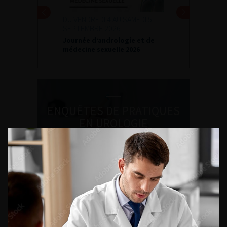
DU VENDREDI 4 AU SAMEDI 5
SEPTEMBRE 2026
Journée d’andrologie et de
médecine sexuelle 2026
ENQUÊTES DE PRATIQUES
EN UROLOGIE
L'AFU ACADÉMIE
Compétences non techniques : comment
les travailler au quotidien ?