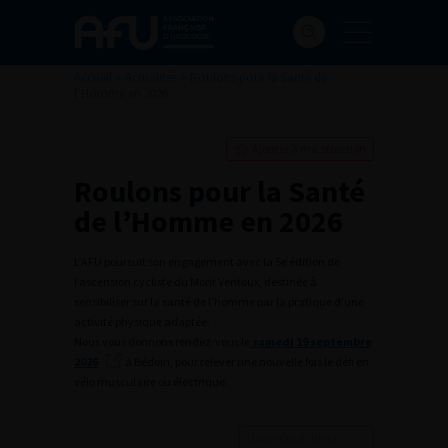
Accueil
>
Actualités
>
Roulons pour la Santé de
l’Homme en 2026
Ajouter à ma sélection
Roulons pour la Santé
de l’Homme en 2026
L’AFU poursuit son engagement avec la 5e édition de
l’ascension cycliste du Mont Ventoux, destinée à
sensibiliser sur la santé de l’homme par la pratique d’une
activité physique adaptée.
Nous vous donnons rendez-vous le
samedi 19 septembre
2026
à Bédoin, pour relever une nouvelle fois le défi en
vélo musculaire ou électrique.
Journées d’infectiologie de l’afu 2026