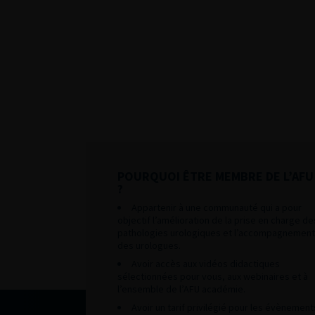
POURQUOI ÊTRE MEMBRE DE L’AFU
?
Appartenir à une communauté qui a pour
objectif l’amélioration de la prise en charge de
pathologies urologiques et l’accompagnement
des urologues.
Avoir accès aux vidéos didactiques
sélectionnées pour vous, aux webinaires et à
l’ensemble de l’AFU académie.
Avoir un tarif privilégié pour les évènement