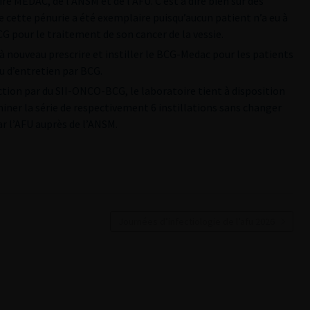
re MEDAC, de l’ANSM et de l’AFU. C’est à dire bien sûr des
e cette pénurie a été exemplaire puisqu’aucun patient n’a eu à
G pour le traitement de son cancer de la vessie.
 à nouveau prescrire et instiller le BCG-Medac pour les patients
u d’entretien par BCG.
ction par du SII-ONCO-BCG, le laboratoire tient à disposition
ner la série de respectivement 6 instillations sans changer
ar l’AFU auprès de l’ANSM.
Journées d’infectiologie de l’afu 2026