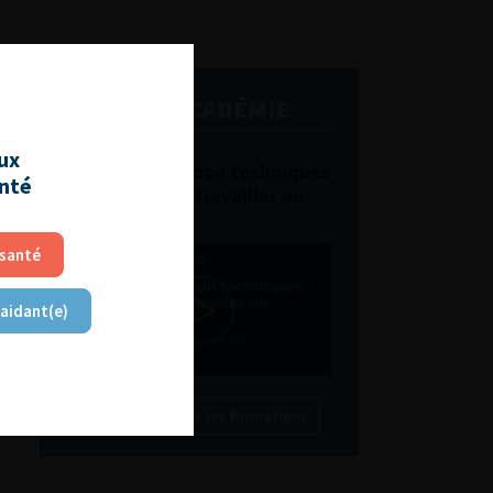
L'AFU ACADÉMIE
aux
Compétences non techniques
anté
: comment les travailler au
quotidien ?
 santé
 aidant(e)
Découvrir toutes les formations