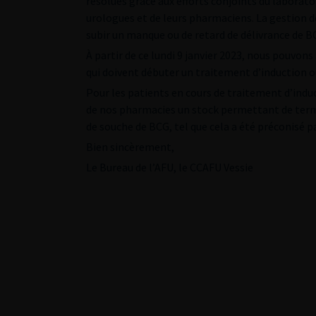
résolues grâce aux efforts conjoints du laboratoi
urologues et de leurs pharmaciens. La gestion d
subir un manque ou de retard de délivrance de BC
À partir de ce lundi 9 janvier 2023, nous pouvons
qui doivent débuter un traitement d’induction o
Pour les patients en cours de traitement d’indu
de nos pharmacies un stock permettant de termi
de souche de BCG, tel que cela a été préconisé p
Bien sincèrement,
Le Bureau de l’AFU, le CCAFU Vessie