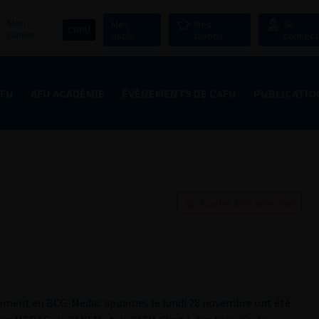
Mon
Mes
Mes
Se
CNPU
panier
outils
favoris
connect
AFU
AFU ACADÉMIE
ÉVÈNEMENTS DE L’AFU
PUBLICATIO
Ajouter à ma sélection
nement en BCG-Medac apparues le lundi 28 novembre ont été