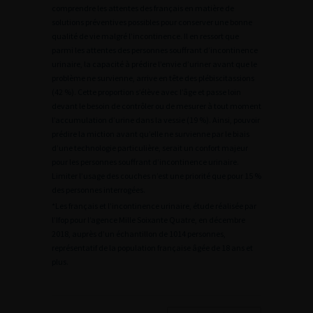
comprendre les attentes des français en matière de
solutions préventives possibles pour conserver une bonne
qualité de vie malgré l’incontinence. Il en ressort que
parmi les attentes des personnes souffrant d’incontinence
urinaire, la capacité à prédire l’envie d’uriner avant que le
problème ne survienne, arrive en tête des plébiscitassions
(42 %). Cette proportion s’élève avec l’âge et passe loin
devant le besoin de contrôler ou de mesurer à tout moment
l’accumulation d’urine dans la vessie (19 %). Ainsi, pouvoir
prédire la miction avant qu’elle ne survienne par le biais
d’une technologie particulière, serait un confort majeur
pour les personnes souffrant d’incontinence urinaire.
Limiter l’usage des couches n’est une priorité que pour 15 %
des personnes interrogées.
*Les français et l’incontinence urinaire, étude réalisée par
l’Ifop pour l’agence Mille Soixante Quatre, en décembre
2018, auprès d’un échantillon de 1014 personnes,
représentatif de la population française âgée de 18 ans et
plus.