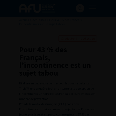
Accueil
>
Actualités
>
Pour 43 % des Français,
l’incontinence est un sujet tabou
Ajouter à ma sélection
Pour 43 % des
Français,
l’incontinence est un
sujet tabou
Réalisée en décembre dernier pour le compte de la startup
TripleW, une enquête Ifop* en dit long sur la perception de
l’incontinence urinaire par les français et leurs attentes en
matière de prévention.
Près de la moitié des français (43 %) considère
l’incontinence urinaire comme un sujet tabou. Plus on est
jeune, plus le sujet est perçu comme gênant. 57 % des