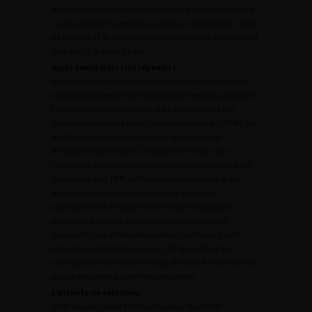
moins de 35 ans sont de cet avis alors que plus on avance
en âge, moins l’incontinence serait un sujet gênant. Les 50-
64 ans sont 37 % à trouver le sujet tabou alors qu’ils ne sont
plus que 30 % après 65 ans.
Sujet tabou mais très répandu !
Il est intéressant de comparer ces chiffres à l’importante
proportion de personnes impactées par les fuites urinaires.
Le sujet est largement tabou alors que l’enquête Ifop
précise pourtant que plus d’un français sur trois (37 %) âgé
de 18 ans et plus est concerné par le phénomène
d’incontinence urinaire. Si seulement 9 % de cette
catégorie d’âge déclare être personnellement touché, les
plus jeunes sont 19 % à l’être par l’intermédiaire d’une
personne de leur entourage familial, amical ou
professionnel et 11% par l’intermédiaire de plusieurs
personnes dans leur environnement proche. L’âge
avançant, c’est à titre personnel que les français sont
impactés par les fuites urinaires. 13 % des 65-74 ans
interrogés dans le cadre de l’enquête et 23 % des 75 ans et
plus se déclarent eux-mêmes concernés.
L’attente de solutions
Cette enquête avait entre autres pour objectif de