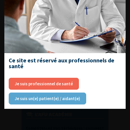
DU VENDREDI 4 AU SAMEDI 5
SEPTEMBRE 2026
Journée d’andrologie et de
médecine sexuelle 2026
Ce site est réservé aux professionnels de
santé
ENQUÊTES DE PRATIQUES
EN UROLOGIE
Je suis professionnel de santé
Je suis un(e) patient(e) / aidant(e)
L'AFU ACADÉMIE
Compétences non techniques : comment