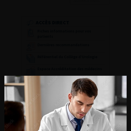
Journées d’infectiologie de l’afu 2026
ACCÈS DIRECT
Fiches informations pour vos
patients
Dernières recommandations
Référentiel du Collège d’Urologie
Espace Accréditation des médecins
Livrets du CFEU pour l'interne
DATES À RETENIR