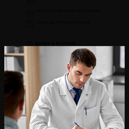
Espace Accréditation des médecins
Livrets du CFEU pour l'interne
DATES À RETENIR
DU VENDREDI 4 AU SAMEDI 5
SEPTEMBRE 2026
Journée d’andrologie et de
médecine sexuelle 2026