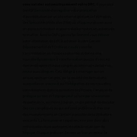
vous validez automatiquement votre DPC.
Il vous sera
bientôt demandé d’enregistrer votre attestation
d’accréditation sur un site internet géré par la Fédération
des Spécialités Médicales (FSM) où chaque praticien aura
un espace individuel et pourra stocker toutes ses actions de
formation. Ainsi le CNPU pourra facilement vous délivrer
votre attestation de DPC à adresser à votre Conseil
Départemental de l’Ordre en cas de contrôle.
L’accréditation en équipe va plus loin et donne une
nouvelle dynamique à votre formation puisqu’il vous est
demandé après chaque congrès ou séminaire de faire un
retour aux collègues. Cela oblige à s’interroger sur ses
acquis après un congrès, sur la qualité des formations
auxquelles on assiste et sur l’intégration de ses nouvelles
connaissances dans le quotidien de l’équipe. L’analyse de
pratique au sein de l’équipe peut se faire par une réunion
de pertinence, au moins 3 par an, ce qui permet de discuter
des cas compliqués ou qui ont posé problème et d’en tirer
des enseignements en s’aidant si possible de la littérature
existante. La formation et l’expérience ne sont donc plus
individuelles mais partagées et collectives au sein de
l’équipe. Chaque praticien devient un transmetteur de