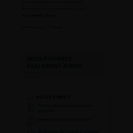
savoir et d’expérience pour ses collègues !
Bonne lecture de cette Newsletter Urorisq !
Denis Prunet, Royan
Image par
Mari Smith
de
Pixabay
VOUS POURREZ
ÉGALEMENT AIMER
ACCÈS DIRECT
Fiches informations pour vos
patients
Dernières recommandations
Référentiel du Collège d’Urologie