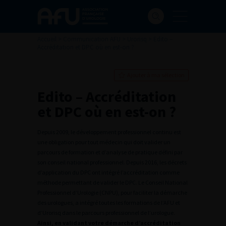
Accueil
>
Communication AFU
> Urorisq
>
Edito –
Accréditation et DPC où en est-on ?
Ajouter à ma sélection
Edito – Accréditation
et DPC où en est-on ?
Depuis 2009, le développement professionnel continu est
une obligation pour tout médecin qui doit valider un
parcours de formation et d’analyse de pratique défini par
son conseil national professionnel. Depuis 2016, les décrets
d’application du DPC ont intégré l’accréditation comme
méthode permettant de valider le DPC. Le Conseil National
Professionnel d’Urologie (CNPU), pour faciliter la démarche
des urologues, a intégré toutes les formations de l’AFU et
d’Urorisq dans le parcours professionnel de l’urologue.
Ainsi, en validant votre démarche d’accréditation