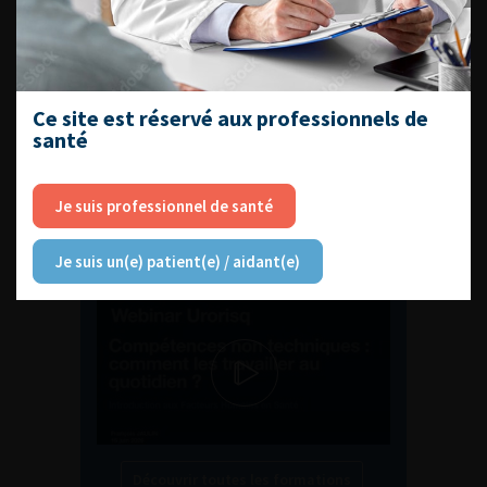
ENQUÊTES DE PRATIQUES
EN UROLOGIE
Ce site est réservé aux professionnels de
santé
Je suis professionnel de santé
L'AFU ACADÉMIE
Je suis un(e) patient(e) / aidant(e)
Compétences non techniques : comment
les travailler au quotidien ?
Découvrir toutes les formations