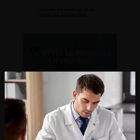
SEPTEMBRE 2026
Journée d’andrologie et de
médecine sexuelle 2026
ENQUÊTES DE PRATIQUES
EN UROLOGIE
L'AFU ACADÉMIE
Compétences non techniques : comment
les travailler au quotidien ?