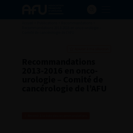
Accueil
>
Publications
>
Recommandations
>
Recommandations 2013-2016 en onco-urologie –
Comité de cancérologie de l’AFU
Ajouter à ma sélection
Recommandations
2013-2016 en onco-
urologie – Comité de
cancérologie de l’AFU
Revenir à la liste des recommandations