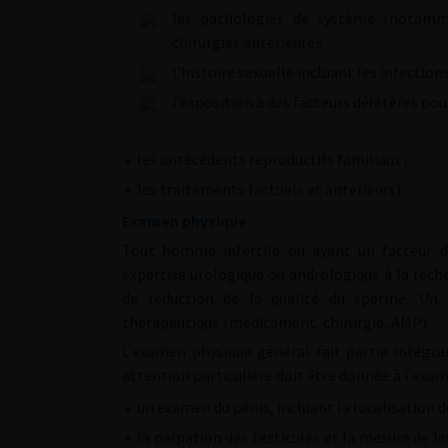
les pathologies de système (notammen
chirurgies antérieures
l’histoire sexuelle incluant les infecti
l’exposition à des facteurs délétères po
•
les antécédents reproductifs familiaux ;
•
les traitements (actuels et antérieurs).
Examen physique
Tout homme infertile ou ayant un facteur de r
expertise urologique ou andrologique à la rech
de réduction de la qualité du sperme. Un 
thérapeutique (médicament, chirurgie, AMP).
L’examen physique général fait partie intégra
attention particulière doit être donnée à l’exa
•
un examen du pénis, incluant la localisation 
•
la palpation des testicules et la mesure de le