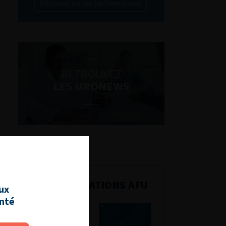
Découvrir toutes les formations
RETROUVEZ
LES URONEWS
PUBLICATIONS AFU
aux
anté