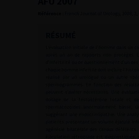
AFU 2007
Référence :
French Journal of Urology, 2008, 2,
RÉSUMÉ
L’évaluation initiale de l’homme dans un co
après un an de rapports non protégés. Le
d’infertilité ou de questionnement d’un des
chaque homme infertile doit inclure l’histo
réalisé par un urologue ou un autre spé
spermogrammes. En fonction des résulta
peuvent s’avérer nécessaires. Une évalua
dosage de la testostérone totale et de
spermatozoïdes anormalement basse, un
suggérant une endocrinopathie. Une analyse
patients présentant un volume éjaculé infé
agénésie bilatérale des canaux déférents
éjaculation rétrograde est diagnostiquée,