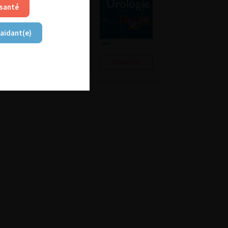
 santé
 aidant(e)
Consulter
Consulter