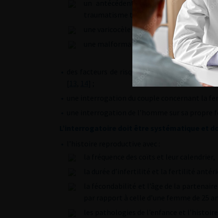
un antécédent de cryptorchidie, d’épi
traumatisme testiculaire, de cure de hern
une varicocèle [
3
,
9
,
10
],
une malformation congénitale de type h
•
des facteurs de risque d’infertilité féminine
[
13
,
14
] ;
•
une interrogation du couple concernant la fer
•
une interrogation de l’homme sur sa propre fe
L’interrogatoire doit être systématique et do
•
l’histoire reproductive avec :
la fréquence des coïts et leur calendrier,
la durée d’infertilité et la fertilité anté
la fécondabilité et l’âge de la partenaire
par rapport à celle d’une femme de 25 ans
les pathologies de l’enfance et l’histoi