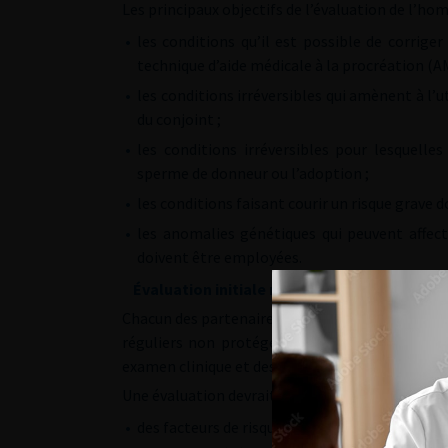
Les principaux objectifs de l’évaluation de l’hom
•
les conditions qu’il est possible de corrige
technique d’aide médicale à la procréation (A
•
les conditions irréversibles qui amènent à l’
du conjoint ;
•
les conditions irréversibles pour lesquelle
sperme de donneur ou l’adoption ;
•
les conditions faisant courir un risque grave d
•
les anomalies génétiques qui peuvent affec
doivent être employées.
Évaluation initiale nécessaire chez tous les
Chacun des partenaires d’un couple essayant san
réguliers non protégés doit être exploré et a
examen clinique et des examens complémentaires
Une évaluation devrait également être réalisée a
•
des facteurs de risque d’infertilité masculine t