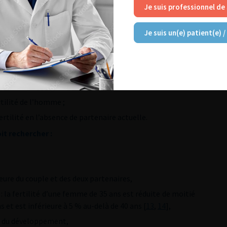
didymite, de torsion aiguë du cordon spermatique, de
Je suis professionnel de
ie inguinale dans l’enfance [
5
,
6
,
7
,
8
],
Je suis un(e) patient(e) /
ypo- ou épispadias [
11
,
12
],
, parmi lesquels figure l’âge de la femme (plus de 35 ans)
tilité de l’homme ;
rtilité en l’absence de partenaire actuelle.
it rechercher :
rieure du couple et des deux partenaires,
 : la fertilité d’une femme de 35 ans est réduite de moitié
 et est inférieure à 5 % au-delà de 40 ans [
13
,
14
],
re du développement,