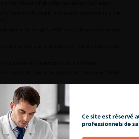
me infertile sont d’identifier les éléments suivants :
r afin d’amener le couple à concevoir sans recours à une
MP) ;
utilisation de techniques d’AMP avec utilisation du sperme
s les seules options possibles sont l’insémination avec
ont la première manifestation est l’infertilité ;
ter la santé du conceptus lorsque des techniques d’AMP
 patients
s succès d’avoir un enfant depuis plus d’un an de rapports
voir un bilan comportant un interrogatoire complet, un
 détaillés plus loin.
Ce site est réservé 
vant ce terme s’il existe les éléments suivants :
professionnels de s
els que :