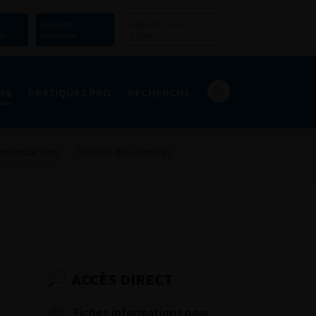
Devenir
Espace Grand
er
Membre
Public
NS
PRATIQUES PRO
RECHERCHE
mandations
Travaux des comités
ACCÈS DIRECT
Fiches informations pour