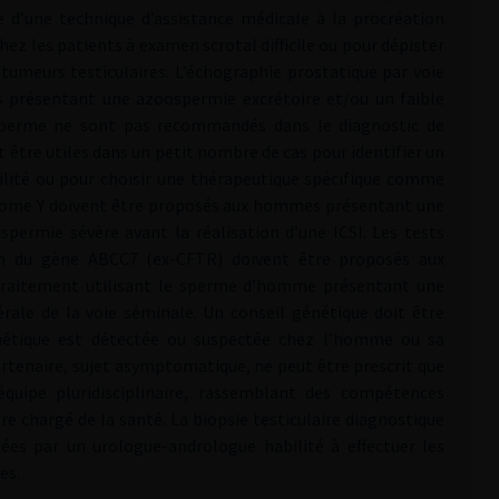
 d’une technique d’assistance médicale à la procréation
hez les patients à examen scrotal difficile ou pour dépister
umeurs testiculaires. L’échographie prostatique par voie
ts présentant une azoospermie excrétoire et/ou un faible
u sperme ne sont pas recommandés dans le diagnostic de
nt être utiles dans un petit nombre de cas pour identifier un
tilité ou pour choisir une thérapeutique spécifique comme
osome Y doivent être proposés aux hommes présentant une
permie sévère avant la réalisation d’une ICSI. Les tests
on du gène ABCC7 (ex-CFTR) doivent être proposés aux
traitement utilisant le sperme d’homme présentant une
ale de la voie séminale. Un conseil génétique doit être
nétique est détectée ou suspectée chez l’homme ou sa
rtenaire, sujet asymptomatique, ne peut être prescrit que
uipe pluridisciplinaire, rassemblant des compétences
re chargé de la santé. La biopsie testiculaire diagnostique
sées par un urologue-andrologue habilité à effectuer les
es.