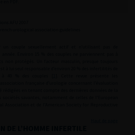
le en PDF.
ions AFU 2007
French urological association guidelines
our un couple sexuellement actif et n’utilisant pas de
e année. Environ 15 % des couples ne parviennent pas à
s non protégés. Un facteur masculin, presque toujours
à lui seul responsable d’environ 20 % des infertilités de
30 à 40 % des couples [
1
]. Cette revue présente les
ssociation française d’urologie concernant l’évaluation
té rédigées en tenant compte des dernières données de la
s sociétés savantes, notamment de celles de l’European
al Association et de l’American Society for Reproductive
Haut de page
ON DE L’HOMME INFERTILE