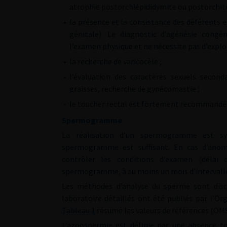
atrophie postorchiépididymite ou postorchite
•
la présence et la consistance des déférents e
génitale). Le diagnostic d’agénésie congé
l’examen physique et ne nécessite pas d’explor
•
la recherche de varicocèle ;
•
l’évaluation des caractères sexuels seconda
graisses, recherche de gynécomastie ;
•
le toucher rectal est fortement recommandé
Spermogramme
La réalisation d’un spermogramme est sys
spermogramme est suffisant. En cas d’anom
contrôler les conditions d’examen (délai 
spermogramme, à au moins un mois d’intervalle, 
Les méthodes d’analyse du sperme sont disc
laboratoire détaillés ont été publiés par l’O
Tableau 1
résume les valeurs de références (OMS
L’azoospermie est définie par une absence t