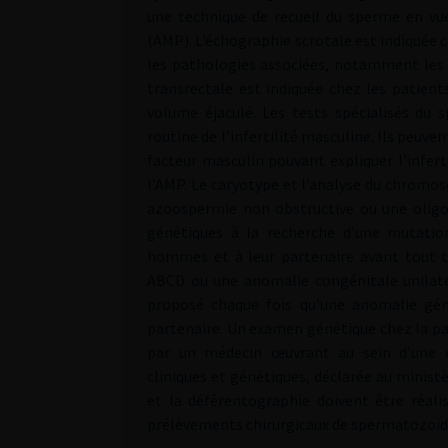
une technique de recueil du sperme en vue
(AMP). L’échographie scrotale est indiquée c
les pathologies associées, notamment les t
transrectale est indiquée chez les patien
volume éjaculé. Les tests spécialisés d
routine de l’infertilité masculine. Ils peuve
facteur masculin pouvant expliquer l’infer
l’AMP. Le caryotype et l’analyse du chrom
azoospermie non obstructive ou une oligos
génétiques à la recherche d’une mutati
hommes et à leur partenaire avant tout 
ABCD ou une anomalie congénitale unilatér
proposé chaque fois qu’une anomalie gé
partenaire. Un examen génétique chez la pa
par un médecin œuvrant au sein d’une éq
cliniques et génétiques, déclarée au ministè
et la déférentographie doivent être réali
prélèvements chirurgicaux de spermatozoïd