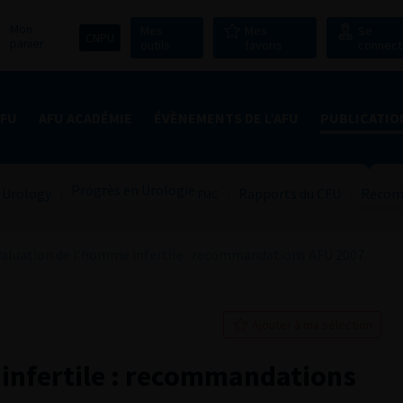
Mon
Mes
Mes
Se
CNPU
panier
outils
favoris
connect
AFU
AFU ACADÉMIE
ÉVÈNEMENTS DE L’AFU
PUBLICATIO
Progrès en Urologie
 Urology
Rapports du CFU
Recom
FMC
aluation de l’homme infertile : recommandations AFU 2007
Ajouter à ma sélection
infertile : recommandations