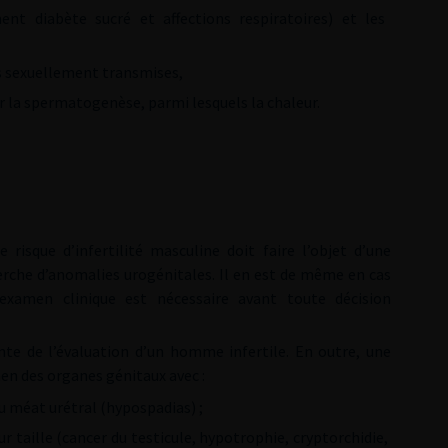
t diabète sucré et affections respiratoires) et les
ons sexuellement transmises,
ur la spermatogenèse, parmi lesquels la chaleur.
isque d’infertilité masculine doit faire l’objet d’une
erche d’anomalies urogénitales. Il en est de même en cas
examen clinique est nécessaire avant toute décision
nte de l’évaluation d’un homme infertile. En outre, une
men des organes génitaux avec :
du méat urétral (hypospadias) ;
ur taille (cancer du testicule, hypotrophie, cryptorchidie,