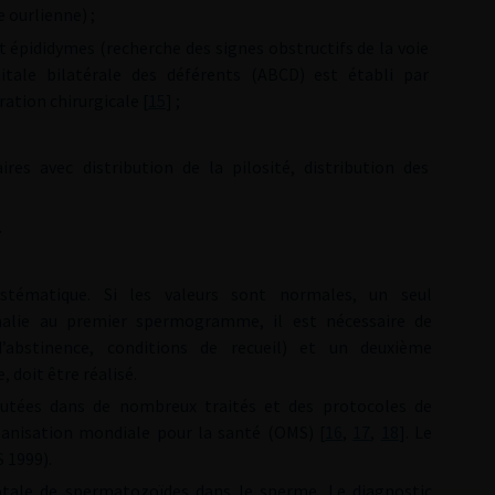
 ourlienne) ;
t épididymes (recherche des signes obstructifs de la voie
nitale bilatérale des déférents (ABCD) est établi par
ation chirurgicale [
15
] ;
ires avec distribution de la pilosité, distribution des
.
tématique. Si les valeurs sont normales, un seul
alie au premier spermogramme, il est nécessaire de
d’abstinence, conditions de recueil) et un deuxième
doit être réalisé.
utées dans de nombreux traités et des protocoles de
rganisation mondiale pour la santé (OMS) [
16
,
17
,
18
]. Le
 1999).
otale de spermatozoïdes dans le sperme. Le diagnostic