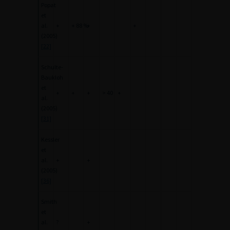
Popat
et
al.
+
+ 88 %
+
+
(2005)
[22]
Schulte-
Baukloh
et
+
+
+
> 40
+
al.
(2005)
[31]
Kessler
et
al.
+
+
(2005)
[36]
Smith
et
al.
?
+