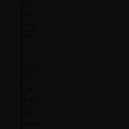
[34]
Bagi
et
Biering-
15
15
Sorensen
(2004)
[12]
Reitz
et
al.
200
167
11
22
(2004)
[13]
Grosse
et
al.
66
54
6
4
1
1
(2005)
[14]
Hajebrahimi