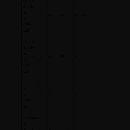
Schulte-
Baukloh
et
+
+
+
> 40
+
+
al.
(2002)
[28]
Schulte-
Baukloh
et
+
+
+
> 40
+
al.
(2003)
[29]
Giannantoni
et
al.
+
+
+
+
(2004)
[3]
Haferkamp
et
al.
+
+
?