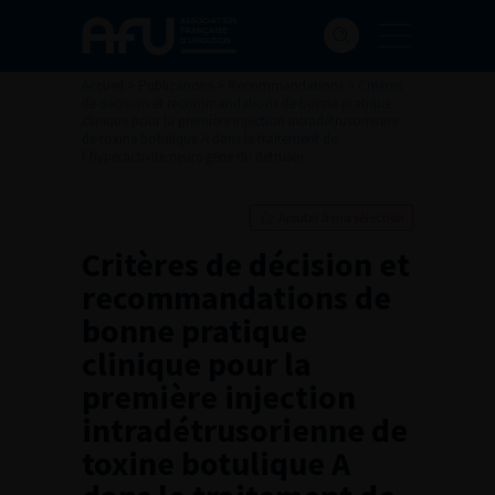
Accueil
>
Publications
>
Recommandations
>
Critères
de décision et recommandations de bonne pratique
clinique pour la première injection intradétrusorienne
de toxine botulique A dans le traitement de
l’hyperactivité neurogène du détrusor
Ajouter à ma sélection
Critères de décision et
recommandations de
bonne pratique
clinique pour la
première injection
intradétrusorienne de
toxine botulique A