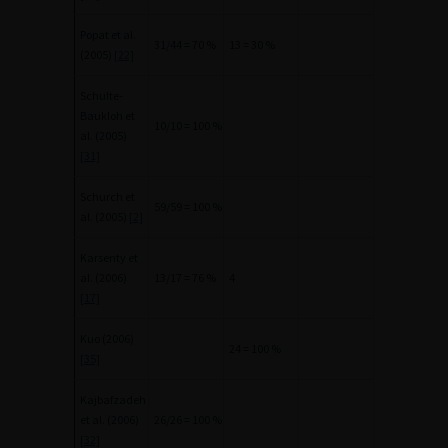
Popat et al.
31/44 = 70 %
13 = 30 %
(2005)
[22]
Schulte-
Baukloh et
10/10 = 100 %
al. (2005)
[31]
Schurch et
59/59 = 100 %
al. (2005)
[2]
Karsenty et
al. (2006)
13/17 = 76 %
4
[17]
Kuo (2006)
24 = 100 %
[35]
Kajbafzadeh
et al. (2006)
26/26 = 100 %
[32]