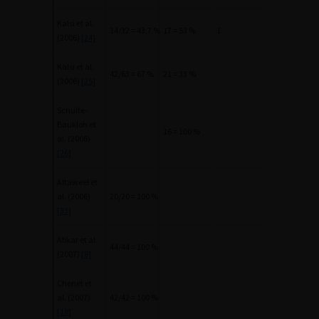
Kalsi et al.
14/32 = 43,7 %
17 = 53 %
1
(2006)
[24]
Kalsi et al.
42/63 = 67 %
21 = 33 %
(2006)
[25]
Schulte-
Baukloh et
16 = 100 %
al. (2006)
[26]
Altaweel et
al. (2006)
20/20 = 100 %
[33]
Abkar et al.
44/44 = 100 %
(2007)
[8]
Chenet et
al. (2007)
42/42 = 100 %
[18]