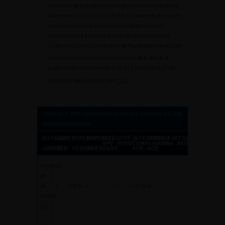
montrent que la compliance peut s’améliorer après
traitement (×2 ou 3) [14,29,30]. La seule étude ayant
comme critères d’inclusion une hyperactivité
détrusorienne associée à une compliance basse
(<20cmml/cmH
O) est celle de Klaphajone avec une
2
compliance moyenne à l’inclusion de 6,5±5,0 et
augmentée en moyenne à 13,2±5,2ml/cm H
O six
2
semaines après traitement
[16]
.
Tableau 4 : Principales indications pré-injection de TBA
intradétrusorienne.
AUTEURS
ÉCHEC
HYPERACTIVITÉ
HYPERACTIVITÉ
INTOLÉRANCE
ECHEC + INTOLÉRANCE
HPV
HYPOCOMPLIANCE
HRA
RVU
(ANNÉE)
ACH
VÉSICALE
DÉTRUSOR
ACH
ACH
Schurch
et
al.
+
76 %
+
?
+ 23,8 %
(2000)
[1]