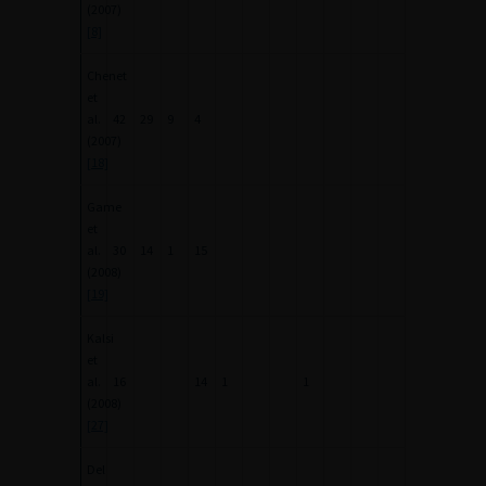
(2007)
[8]
Chenet
et
al.
42
29
9
4
(2007)
[18]
Game
et
al.
30
14
1
15
(2008)
[19]
Kalsi
et
al.
16
14
1
1
(2008)
[27]
Del