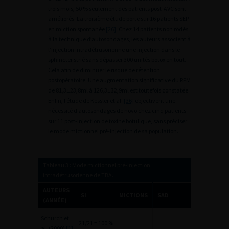
trois mois, 50 % seulement des patients post-AVC sont
améliorés. La troisième étude porte sur 16 patients SEP
en miction spontanée
[26]
. Chez 14 patients non rôdés
à la technique d’autosondages, les auteurs associent à
l’injection intradétrusorienne une injection dans le
sphincter strié sans dépasser 300 unités botox en tout.
Cela afin de diminuer le risque de rétention
postopératoire. Une augmentation significative du RPM
de 81,3±23,8ml à 126,3±32,9ml est toutefois constatée.
Enfin, l’étude de Kessler et al.
[36]
objectivent une
nécessité d’autosondages de novo chez cinq patients
sur 11 post-injection de toxine botulique, sans préciser
le mode mictionnel pré-injection de sa population.
Tableau 3 : Mode mictionnel pré-injection
intradétrusorienne de TBA.
AUTEURS
SI
MICTIONS
SAD
(ANNÉE)
Schurch et
21/21 = 100 %
al. (2000)
[1]