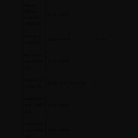
Bagi et
Biering-
15/15 = 100 %
Sorensen
(2004)
[12]
Reitz et al.
188/200 = 94 %
12 = 6 %
(2004)
[13]
Riccabona
et al. (2004)
15/15 = 100 %
[30]
Grosse et al.
53/66 = 59 %
11 = 40 %
1
(2005)
[14]
Hajebrahimi
et al. (2005)
10/10 = 100 %
[15]
Klaphajone
et al. (2005)
10/10 = 100 %
[16]