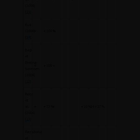
(2004)
[11]
Kuo
(2004)
+
+ 100 %
+
[34]
Bagi
et
Biering-
+
+ 100
+
Sorensen
(2004)
[12]
Reitz
et
al.
+
+ 73 %
+
+ 10 %
34 = 17 %
(2004)
[13]
Riccabona
et