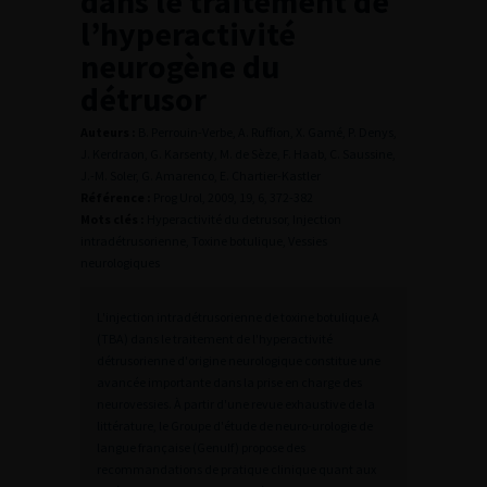
dans le traitement de
l’hyperactivité
neurogène du
détrusor
Auteurs :
B. Perrouin-Verbe, A. Ruffion, X. Gamé, P. Denys,
J. Kerdraon, G. Karsenty, M. de Sèze, F. Haab, C. Saussine,
J.-M. Soler, G. Amarenco, E. Chartier-Kastler
Référence :
Prog Urol, 2009, 19, 6, 372-382
Mots clés :
Hyperactivité du detrusor, Injection
intradétrusorienne, Toxine botulique, Vessies
neurologiques
L'injection intradétrusorienne de toxine botulique A
(TBA) dans le traitement de l'hyperactivité
détrusorienne d'origine neurologique constitue une
avancée importante dans la prise en charge des
neurovessies. À partir d'une revue exhaustive de la
littérature, le Groupe d'étude de neuro-urologie de
langue française (Genulf) propose des
recommandations de pratique clinique quant aux