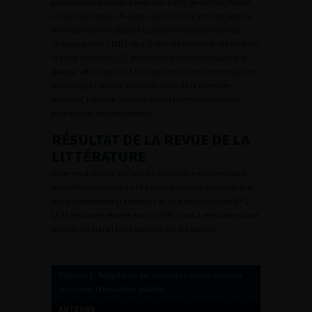
publications en langue anglaise. Enfin, les termes
Human
,
clinical trial
,
adult
,
19+
years
,
all child
(0-18 ans) ont permis
de mieux cerner l’objectif. L’extraction des données de
chaque article a fait l’objet d’une attribution de NP selon les
critères de l’Anaes
[7]
, puis d’une analyse critique par le
groupe, afin d’aboutir à l’élaboration de recommandations
de pratique clinique sur l’indication de la première
injection, l’objectif princeps étant l’harmonisation des
pratiques et des indications.
RÉSULTAT DE LA REVUE DE LA
LITTÉRATURE
Vingt-neuf études, portant sur le bénéfice des injections
intradétrusoriennes de TBA chez le patient neurologique,
ont été identifiées (Tableaux 1 et 2) : deux études de NP 1
[2,3], les autres études étant de NP 3 ou 4. Les études citant
les mêmes cohortes de patients ont été exclues.
Tableau 1 : Répartition des patients injectés selon les
étiologies. (Population adulte).
AUTEURS