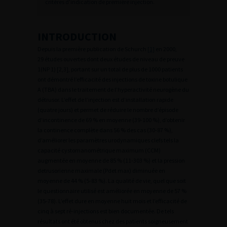
critères d'indication de première injection.
INTRODUCTION
Depuis la première publication de Schurch
[1]
en 2000,
29 études ouvertes dont deux études de niveau de preuve
1(NP 1) [2,3], portant sur un total de plus de 1000 patients
ont démontré l’efficacité des injections de toxine botulique
A (TBA) dans le traitement de l’hyperactivité neurogène du
détrusor. L’effet de l’injection est d’installation rapide
(quatre jours) et permet de réduire le nombre d’épisode
d’incontinence de 69 % en moyenne (39-100 %), d’obtenir
la continence complète dans 56 % des cas (30-87 %),
d’améliorer les paramètres urodynamiques clefs tels la
capacité cystomanométrique maximum (CCM)
augmentée en moyenne de 85 % (11-303 %) et la pression
detrusorienne maximale (Pdet max) diminuée en
moyenne de 44 % (5-83 %). La qualité de vie, quel que soit
le questionnaire utilisé est améliorée en moyenne de 57 %
(35-78). L’effet dure en moyenne huit mois et l’efficacité de
cinq à sept ré-injections est bien documentée. De tels
résultats ont été obtenus chez des patients soigneusement