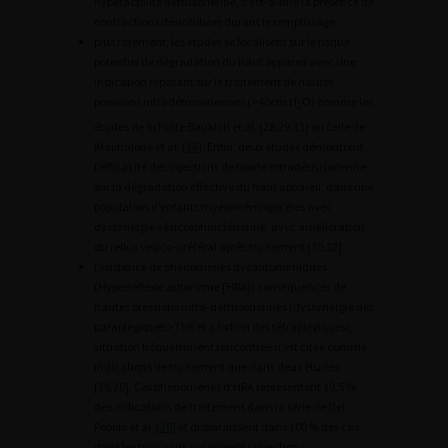
hyperactivité détrusorienne, c’est-à-dire la présence de
contractions désinhibées durant le remplissage ;
plus rarement, les études se focalisent sur le risque
potentiel de dégradation du haut appareil avec une
indication reposant sur le traitement de hautes
pressions intradétrusoriennes (>40cm H
O) comme les
2
études de Schulte Baukloh et al. [28,29,31] ou celle de
Klaphajone et al.
[16]
. Enfin, deux études démontrent
l’efficacité des injections de toxine intradétrusorienne
sur la dégradation effective du haut appareil, dans une
population d’enfants myéloméningocèles avec
dyssynergie vésicosphinctérienne, avec amélioration
du reflux vesico-urétéral après traitement [30,32] ;
l’existence de phénomènes dysautonomiques
(Hyperréflexie autonome [HRA]) conséquences de
hautes pressions intra-détrusoriennes (dyssynergie des
paraplégiques>Th6 et a fortiori des tétraplégiques),
situation fréquemment rencontrée n’est citée comme
indications de traitement que dans deux études
[18,20]. Ces phénomènes d’HRA représentent 19,5 %
des indications de traitement dans la série de Del
Popolo et al.
[20]
et disparaissent dans 100 % des cas
dans les trois jours qui suivent l’injection ;