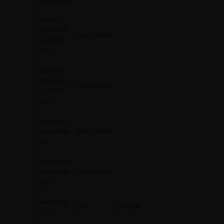
Schulte-
Baukloh et
16/17 = 100 %
al. (2002)
[28]
Schulte-
Baukloh et
19/20 = 100 %
al. (2003)
[29]
Giantonini
et al. (2004)
40/40 = 100 %
[3]
Haferkamp
et al. (2004)
24/24 = 100 %
[11]
Kuo (2004)
0 %
12 = 100 %
[34]