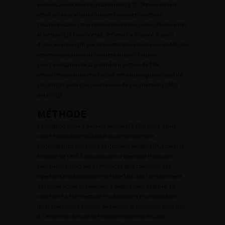
évalués avant et après traitement [4,5]. Obtenir de tels
résultats en pratique clinique courante nécessite
l’harmonisation et le respect de critères précis d’indication
et de suivi
[4]
. Dans ce but, le Genulf a élaboré, à partir
d’une analyse critique de la littérature basée sur les NP, des
recommandations de bonne pratique clinique
pour l’indication de la première injection de TBA
intradétrusorienne chez le patient neurologique (objet de
cet article) ainsi que pour le suivi de ces injections (déjà
publié)
[6]
.
MÉTHODE
La méthodologie a déjà été exposée [5,6]. Il s’agit d’une
revue exhaustive de la littérature comprenant
l’interrogation des bases de données Medline (Pubmed) et
Embase de 1993 à nos jours afin d’identifier les études
cliniques consacrées à l’efficacité et la tolérance des
injections intradetrusoriennes de TBA dans le traitement
des hyperactivités vésicales d’origine neurologique. La
recherche a été effectuée en utilisant et en croisant les
mots clés
Urinary bladder, neurogenic
et
Botulinum toxin type
A
. Les recherches ont été initialement limitées aux