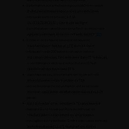
l’alternative aux anticholinergiques (ACH) en raison
d’effets secondaires important est une indication
retrouvée dans 11 articles [1-3,13-
15,18,19,22,28,29,31]. Une étude souligne
l’amélioration considérable de la fonction intestinale
après le traitement en raison de l’arrêt des ACH
[32]
;
l’indication de toxine botulique est souvent
multifactorielle : Reitz et al.
[13]
dans sa revue
rétrospective de 200 patients retrouve comme
indications princeps, l’incontinence dans 73 % des cas,
une intolérance exclusive aux ACH dans 10 % et
l’association des deux dans 17 % ;
dans tous les cas, le traitement de l’hyperactivité
intradétrusorienne par injection de TBA
intradétrusorienne est un traitement de seconde
intention après échec ou effets secondaires des ACH
per os ;
quid du trouble de la compliance ? Le plus souvent
rapporté à une fibrose pariétale du détrusor, les
résultats obtenus confirment qu’un processus
neurogène actif y participe. Critère d’exclusion dans les
premières études [1,2,13], la plupart des études