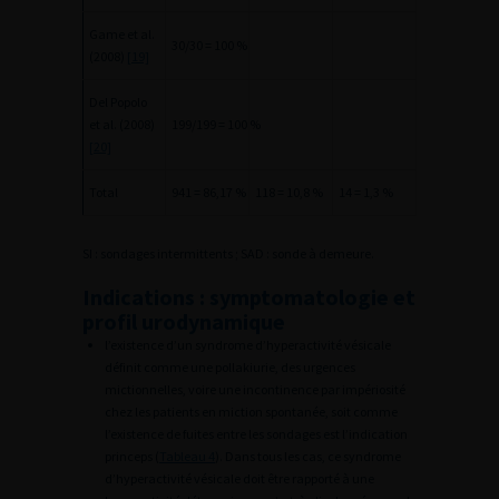
Game et al.
30/30 = 100 %
(2008)
[19]
Del Popolo
et al. (2008)
199/199 = 100 %
[20]
Total
941 = 86,17 %
118 = 10,8 %
14 = 1,3 %
SI : sondages intermittents ; SAD : sonde à demeure.
Indications : symptomatologie et
profil urodynamique
l’existence d’un syndrome d’hyperactivité vésicale
définit comme une pollakiurie, des urgences
mictionnelles, voire une incontinence par impériosité
chez les patients en miction spontanée, soit comme
l’existence de fuites entre les sondages est l’indication
princeps (
Tableau 4
). Dans tous les cas, ce syndrome
d’hyperactivité vésicale doit être rapporté à une