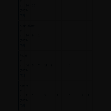
et
al.
10
10
(2005)
[15]
Klaphajone
et
al.
10
9
1
(2005)
[16]
Popat
et
al.
44
5
7
29
2
1
(2005)
[22]
Kessler
et
al.
11
2
3
1
2
1
2
(2005)
[36]