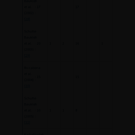
Baukloh
et al.
17
17
(2002)
[28]
Schulte-
Baukloh
et al.
20
1
2
16
1
(2003)
[29]
Riccabona
et al.
15
15
(2004)
[30]
Schulte-
Baukloh
et al.
10
1
1
8
(2005)
[31]
Kajbafzadeh