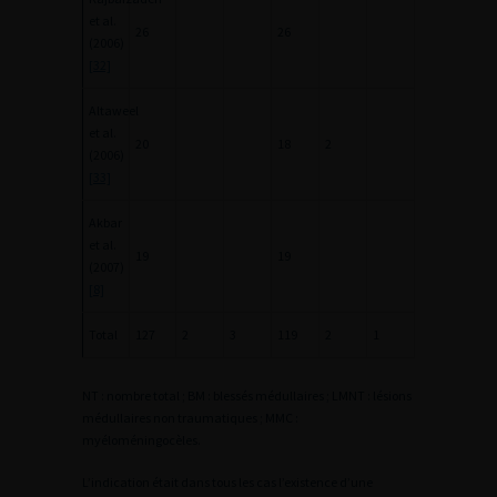
et al.
26
26
(2006)
[32]
Altaweel
et al.
20
18
2
(2006)
[33]
Akbar
et al.
19
19
(2007)
[8]
Total
127
2
3
119
2
1
NT : nombre total ; BM : blessés médullaires ; LMNT : lésions
médullaires non traumatiques ; MMC :
myéloméningocèles.
L’indication était dans tous les cas l’existence d’une