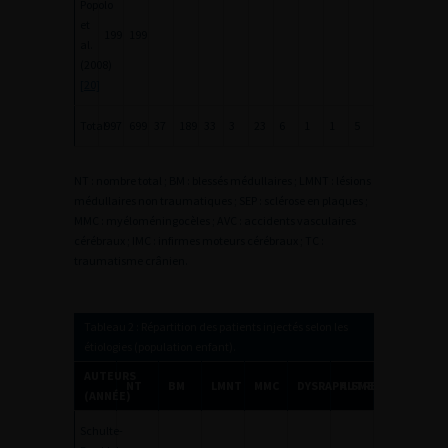
Popolo
et
199
199
al.
(2008)
[20]
Total
997
699
37
189
33
3
23
6
1
1
5
NT : nombre total ; BM : blessés médullaires ; LMNT : lésions
médullaires non traumatiques ; SEP : sclérose en plaques ;
MMC : myéloméningocèles ; AVC : accidents vasculaires
cérébraux ; IMC : infirmes moteurs cérébraux ; TC :
traumatisme crânien.
Tableau 2 : Répartition des patients injectés selon les
étiologies (population enfant).
AUTEURS
NT
BM
LMNT
MMC
DYSRAPHISMES
AUTRES
(ANNÉE)
Schulte-