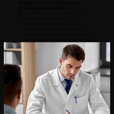
Quelles sont les étiologies
princeps concernées ?
Sur ces 29 études recensées, la population traitée de
1124 patients se répartit comme suit (
Tableau 1
) :
les blessés médullaires (lésions médullaires
traumatiques, BM) représentent 701 patients soit
62,3 % de la population étudiée [1-3,8,11-20]. Neuf
études [1,2,8,11,14-19] détaillent le caractère complet
ou incomplet de ces lésions médullaires traumatiques
selon l’échelle de déficience Asia
[21]
. Les lésions
complètes représentent approximativement 64 % de
ces patients ;
les lésions médullaires non traumatiques réalisent
3,4 % (40 patients) de la population injectée. Ces lésions
regroupent les atteintes vasculaires, dégénératives
(hernie discale), tumorales, post-chirurgicales,
myélites transverses et quelques cas étiquetés
paraplégie spastique sans autre précision ;
la deuxième grande étiologie concerne les patients
porteurs de sclérose en plaques (SEP) [19,22-27]. Ils
représentent 189 patients soit 16,8 % de la population
injectée ;