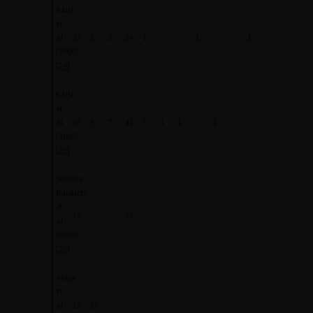
Kalsi
et
al.
32
2
3
24
1
1
1
(2006)
[24]
Kalsi
et
al.
63
9
7
41
3
1
1
1
(2006)
[25]
Schulte-
Baukloh
et
16
16
al.
(2006)
[26]
Akbar
et
al.
25
25