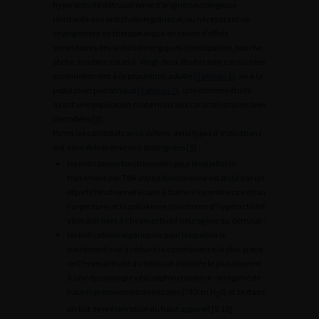
hyperactivité détrusorienne d’origine neurologique
résistante aux anticholinergiques et/ou nécessitant un
changement de thérapeutique en raison d’effets
secondaires des anticholinergiques (constipation, bouche
sèche, troubles visuels). Vingt-deux études sont consacrées
essentiellement à la population adulte (
Tableau 1
), six à la
population pédiatrique (
Tableau 2
), une dernière étude
ayant une population mixte mais aux caractéristiques bien
identifiées
[8]
.
Parmi les candidats ainsi définis, deux types d’indications
ont ainsi été récemment distinguées
[6]
:
les indications fonctionnelles pour lesquelles le
traitement par TBA intradétrusorienne est dicté par un
objectif fonctionnel visant à traiter l’incontinence et/ou
l’urgenturie et la pollakiurie (syndrome d’hyperactivité
vésicale) liées à l’hyperactivité neurogène du detrusor ;
les indications organiques pour lesquelles le
traitement vise à réduire la conséquence la plus grave
de l’hyperactivité du détrusor associée le plus souvent
à une dyssynergie vésicosphinctérienne : le régime de
hautes pressions intravésicales (?40cm H
0) et ce dans
2
un but de préservation du haut appareil [9,10].