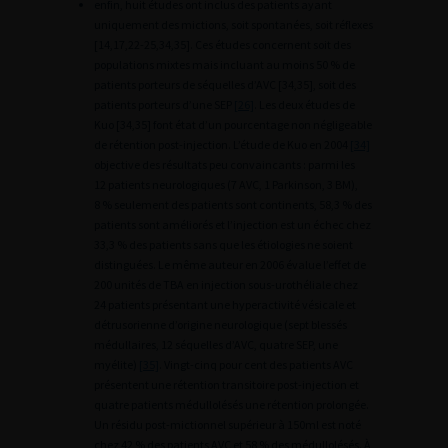
enfin, huit études ont inclus des patients ayant
uniquement des mictions, soit spontanées, soit réflexes
[14,17,22-25,34,35]. Ces études concernent soit des
populations mixtes mais incluant au moins 50 % de
patients porteurs de séquelles d’AVC [34,35], soit des
patients porteurs d’une SEP
[26]
. Les deux études de
Kuo [34,35] font état d’un pourcentage non négligeable
de rétention post-injection. L’étude de Kuo en 2004
[34]
objective des résultats peu convaincants : parmi les
12 patients neurologiques (7 AVC, 1 Parkinson, 3 BM),
8 % seulement des patients sont continents, 58,3 % des
patients sont améliorés et l’injection est un échec chez
33,3 % des patients sans que les étiologies ne soient
distinguées. Le même auteur en 2006 évalue l’effet de
200 unités de TBA en injection sous-urothéliale chez
24 patients présentant une hyperactivité vésicale et
détrusorienne d’origine neurologique (sept blessés
médullaires, 12 séquelles d’AVC, quatre SEP, une
myélite)
[35]
. Vingt-cinq pour cent des patients AVC
présentent une rétention transitoire post-injection et
quatre patients médullolésés une rétention prolongée.
Un résidu post-mictionnel supérieur à 150ml est noté
chez 42 % des patients AVC et 58 % des médullolésés. À