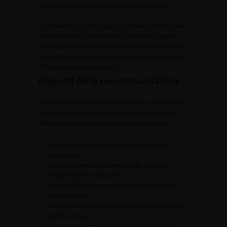
recom- mandations pour harmoniser les pratiques.
Les patientes concernées par ces recommandations sont
les femmes de plus de 18 ans pré- sentant des signes de
complications secondaires à une intervention chirurgicale
avec prothèse synthétique pour une incontinence urinaire
d’effort ou un prolapsus génital.
Objectif de la recommandation
Définir une stratégie de prise en charge des complications
de la chirurgie avec prothèse de l’incontinence urinaire
d’effort et du prolapsus génital de la femme, afin de :
savoir reconnaître et explorer une complication
chirurgicale ;
proposer la meilleure prise en charge, adaptée à
chaque type de complication ;
participer à la formation des chirurgiens pour cette
prise en charge ;
soulager et améliorer la qualité de vie des patientes
après la chirurgie ;
délivrer une information claire et appropriée à la