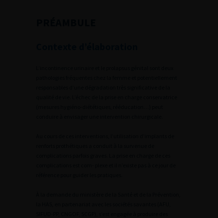
PRÉAMBULE
Contexte d’élaboration
L’incontinence urinaire et le prolapsus génital sont deux
pathologies fréquentes chez la femme et potentiellement
responsables d’une dégradation très significative de la
qualité de vie. L’échec de la prise en charge conservatrice
(mesures hygiéno-diététiques, rééducation…) peut
conduire à envisager une intervention chirurgicale.
Au cours de ces interventions, l’utilisation d’implants de
renforts prothétiques a conduit à la survenue de
complications parfois graves. La prise en charge de ces
complications est com- plexe et il n’existe pas à ce jour de
référence pour guider les pratiques.
À la demande du ministère de la Santé et de la Prévention,
la HAS, en partenariat avec les sociétés savantes (AFU,
SIFUD-PP, CNGOF, SCGP), s’est engagée à produire des