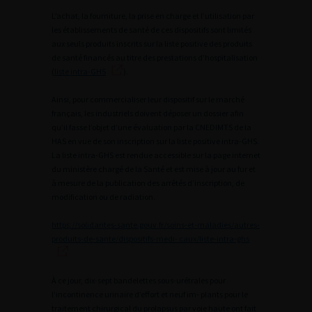
L’achat, la fourniture, la prise en charge et l’utilisation par
les établissements de santé de ces dispositifs sont limités
aux seuls produits inscrits sur la liste positive des produits
de santé financés au titre des prestations d’hospitalisation
(
liste intra-GHS
).
Ainsi, pour commercialiser leur dispositif sur le marché
français, les industriels doivent déposer un dossier afin
qu’il fasse l’objet d’une évaluation par la CNEDIMTS de la
HAS en vue de son inscription sur la liste positive intra-GHS.
La liste intra-GHS est rendue accessible sur la page internet
du ministère chargé de la Santé et est mise à jour au fur et
à mesure de la publication des arrêtés d’inscription, de
modification ou de radiation.
https://solidarites-sante.gouv.fr/soins-et-maladies/autres-
produits-de-sante/dispositifs-medi- caux/liste-intra-ghs
À ce jour, dix-sept bandelettes sous-urétrales pour
l’incontinence urinaire d’effort et neuf im- plants pour le
traitement chirurgical du prolapsus par voie haute ont fait