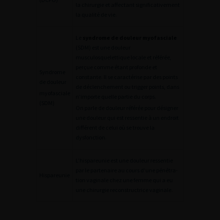
la chirurgie et affectant significativement
la qualité de vie.
Le
syndrome de douleur myofasciale
(SDM) est une douleur
musculosquelet
tique locale et référée,
perçue comme étant profonde et
Syndrome
constante. Il se caractérise par des points
de douleur
de déclenchement ou trigger points, dans
myofasciale
n’importe quelle partie du corps.
(SDM)
On parle de douleur référée pour désigner
une douleur qui est ressentie à un endroit
différent de celui où se trouve la
dysfonction.
L’hispareunie est une douleur ressentie
par le partenaire au cours d’une pénétra-
Hispareunie
tion vaginale chez une femme qui a eu
une chirurgie reconstructrice vaginale.