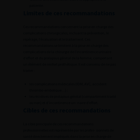
patiente.
Limites de ces recommandations
Ces recommandations concernent la prise en charge des
complications chirurgicales, incluant la prévention, le
repérage, l’évaluation et le traitement. Ces
recommandations se limitent à la prise en charge des
complications de la chirurgie de l’incontinence urinaire
d’effort et du prolapsus génital de la femme, comportant
un élément de renfort prothétique. Il est convenu de ne pas
traiter :
les complications médicales (IDM, AVC, accident
thrombo-embolique…) ;
les récidives de prolapsus génital (compartiment traité
ou non) et d’incontinence uri- naire d’effort.
Cibles de ces recommandations
La cible principale de ces recommandations
professionnelles est représentée par les profes- sionnels de
santé directement impliqués dans la prise en charge de