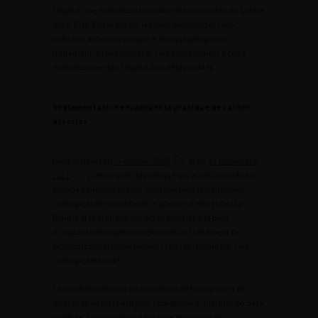
l’objet d’une évaluation favorable et sont inscrits sur la liste
intra-GHS. En revanche, les mini-bandelettes sous-
urétrales à incision unique et les implants pour le
traitement du prolapsus par voie basse soumis à cette
évaluation ont fait l’objet d’avis défavorables.
Règlementation encadrant la pratique des actes
associés
Deux arrêtés (du
23 octobre 2020
et du
22 septembre
2021
)1 encadrent la pratique des actes associés à la
pose de bandelettes sous-urétrales pour le traitement
chirurgical de l’incontinence urinaire d’effort chez la
femme et la pratique des actes associés à la pose
d’implants de suspension destinés au traitement du
prolapsus des organes pelviens chez la femme par voie
chirurgicale haute.
Ces arrêtés précisent les conditions de formation et de
qualification du chirurgien, l’obligation d’information de la
patiente, l’organisation de la prise en charge en