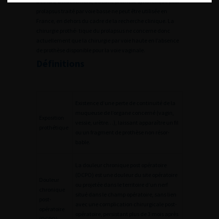
Dès lors, actuellement, aucune prothèse synthétique pour
prolapsus traité par voie basse ne peut être utilisée en
France, en dehors du cadre de la recherche clinique. La
chirurgie prothé- tique du prolapsus ne concerne donc
actuellement que la chirurgie par voie haute en l’absence
de prothèse disponible pour la voie vaginale.
Définitions
Existence d’une perte de continuité de la
muqueuse de l’organe concerné (vagin,
Exposition
vessie, urètre…), laissant apparaître un fil
prothétique
ou un fragment de prothèse non résor-
bable.
La douleur chronique post opératoire
(DCPO) est une douleur du site opératoire
Douleur
ou projetée dans le territoire d’un nerf
chronique
situé dans le champ opératoire, sans lien
post-
avec une complication chirurgicale post-
opératoire
opératoire, persistant plus de 3 mois après
(DCPO)