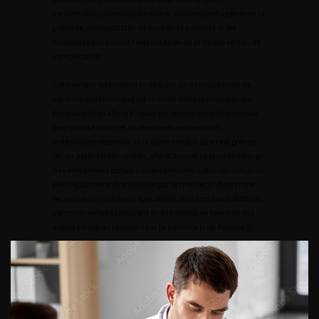
concertation pluridisciplinaire et décision partagée avec la
patiente, les modalités de suivi de la patiente et les
modalités encadrant l’explantation de prothèse en cas de
complication.
Concernant les modalités de suivi, une consultation de
contrôle systématique est réalisée dans le mois suivant
l’implantation afin d’évaluer les retours des patientes sur
leur qualité de vie et les éventuels évènements
indésirables ressentis. Une autre consultation est prévue
un an après l’intervention, afin d’assurer la prise en charge
des éventuelles complications tardives. Cette consultation
peut également être réalisée par un médecin de premier
recours ou un médecin spécialiste. D’autres consultations
complémentaires peuvent être réalisées en fonction des
signes cliniques ressentis par la patiente (voir Annexe 1).
Concernant la pratique des actes associés à la pose
de bandelettes sous-urétrales pour le traitement
chirurgical de l’incontinence urinaire d’effort chez la
femme