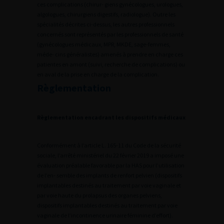
ces complications (chirur- giens gynécologues, urologues,
algologues, chirurgiens digestifs, radiologue). Outre les
spécialités décrites ci-dessus, les autres professionnels
concernés sont représentés par les professionnels de santé
(gynécologues médicaux, MPR, MKDE, sage-femmes,
méde- cins généralistes) amenés à prendre en charge ces
patientes en amont (suivi, recherche de complications) ou
en aval de la prise en charge de la complication.
Règlementation
Règlementation encadrant les dispositifs médicaux
Conformément à l’article L. 165-11 du Code de la sécurité
sociale, l’arrêté ministériel du 22 février 2019 a imposé une
évaluation préalable favorable par la HAS pour l’utilisation
de l’en- semble des implants de renfort pelvien (dispositifs
implantables destinés au traitement par voie vaginale et
par voie haute du prolapsus des organes pelviens,
dispositifs implantables destinés au traitement par voie
vaginale de l’incontinence urinaire féminine d’effort).