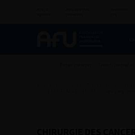
Actu &
Annuaire des
Annonces
agenda
membres
pro
L’
Fiches patients
French Journal of
Accueil
>
Publications
>
Recommandations
>
C
EXCRETRICES SUPERIEURES : Curage ganglionna
CHIRURGIE DES CANCERS