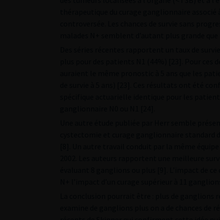
des tumeurs localisées à l’organe (<T3B) et à l
thérapeutique du curage ganglionnaire associé
controversée. Les chances de survie sans progr
malades N+ semblent d’autant plus grande que le
Des séries récentes rapportent un taux de survie
plus pour des patients N1 (44%) [23]. Pour ces d
auraient le même pronostic à 5 ans que les pati
de survie à 5 ans) [23]. Ces résultats ont été c
spécifique actuarielle identique pour les patien
ganglionnaire N0 ou N1 [24].
Une autre étude publiée par Herr semble présent
cystectomie et curage ganglionnaire standard d
[8]. Un autre travail conduit par la même équipe 
2002. Les auteurs rapportent une meilleure survi
évaluant 8 ganglions ou plus [9]. L’impact de c
N+ l’impact d’un curage supérieur à 11 ganglions 
La conclusion pourrait être : plus de ganglions r
examine de ganglions plus on a de chances de ré
récents de Skinner qui confirment cette idée p