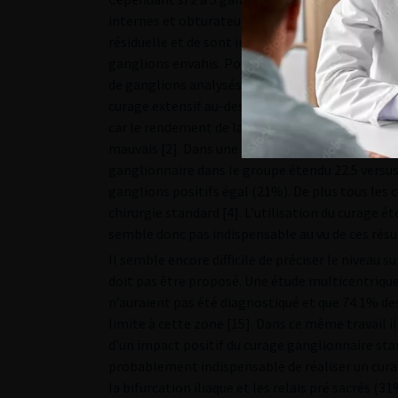
internes et obturateurs dans 76.9% des cas [2].
résiduelle et de sont impact potentiel sur la sur
ganglions envahis. Pour ces auteurs l’importan
de ganglions analysés mais pas le nombre de gang
curage extensif au-dessus de l’iliaque commune 
car le rendement de la dissection au-dessus des
mauvais [2]. Dans une autre étude non randomis
ganglionnaire dans le groupe étendu 22.5 versu
ganglions positifs égal (21%). De plus tous les c
chirurgie standard [4]. L’utilisation du curage 
semble donc pas indispensable au vu de ces résu
Il semble encore difficile de préciser le niveau 
doit pas être proposé. Une étude multicentriqu
n’auraient pas été diagnostiqué et que 74.1% des 
limite à cette zone [15]. Dans ce même travail i
d’un impact positif du curage ganglionnaire stand
probablement indispensable de réaliser un cura
la bifurcation iliaque et les relais pré sacrés (3