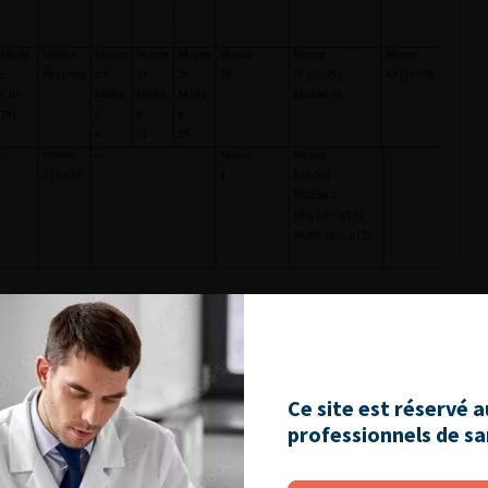
ont basées sur l’observation que l’essentiel des ganglions
e à sa partie supérieure par la bifurcation de l’artère iliaque
s iliaques externes et ilio obturateurs [2, 18].
Ce site est réservé 
anglions [2]. Pour ces auteurs si un seul ganglion analysé est
professionnels de s
nterne et obturateur dans 95.5% des cas. On peut donc penser
age répond à la question N- ou N+ ? dans 95.5% des cas.
ifs, ils seront uniquement situés entre les éléments iliaques