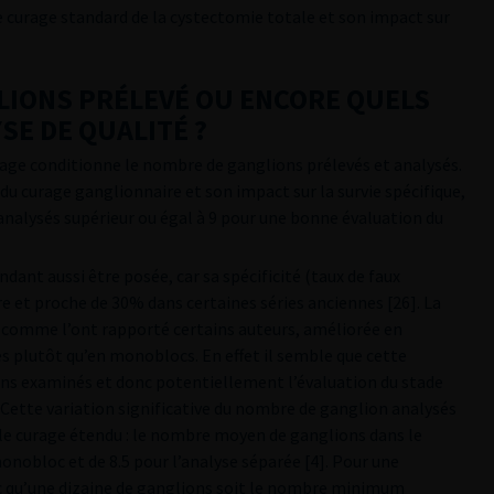
e curage standard de la cystectomie totale et son impact sur
LIONS PRÉLEVÉ OU ENCORE QUELS
SE DE QUALITÉ ?
urage conditionne le nombre de ganglions prélevés et analysés.
 du curage ganglionnaire et son impact sur la survie spécifique,
 analysés supérieur ou égal à 9 pour une bonne évaluation du
ant aussi être posée, car sa spécificité (taux de faux
 et proche de 30% dans certaines séries anciennes [26]. La
, comme l’ont rapporté certains auteurs, améliorée en
s plutôt qu’en monoblocs. En effet il semble que cette
ons examinés et donc potentiellement l’évaluation du stade
]. Cette variation significative du nombre de ganglion analysés
 le curage étendu : le nombre moyen de ganglions dans le
onobloc et de 8.5 pour l’analyse séparée [4]. Pour une
nc qu’une dizaine de ganglions soit le nombre minimum