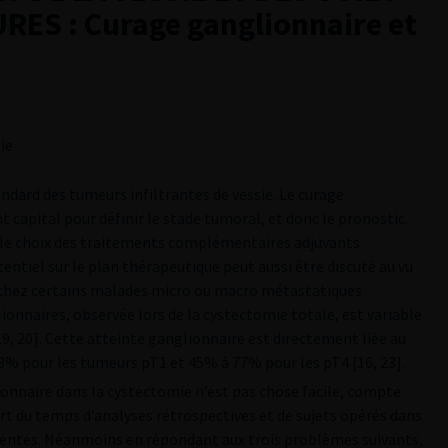
ES : Curage ganglionnaire et
ie
ndard des tumeurs infiltrantes de vessie. Le curage
t capital pour définir le stade tumoral, et donc le pronostic.
r le choix des traitements complémentaires adjuvants
ntiel sur le plan thérapeutique peut aussi être discuté au vu
 chez certains malades micro ou macro métastatiques
ionnaires, observée lors de la cystectomie totale, est variable
, 20]. Cette atteinte ganglionnaire est directement liée au
3% pour les tumeurs pT1 et 45% à 77% pour les pT4 [16, 23].
ionnaire dans la cystectomie n’est pas chose facile, compte
art du temps d’analyses rétrospectives et de sujets opérés dans
férentes. Néanmoins en répondant aux trois problèmes suivants,