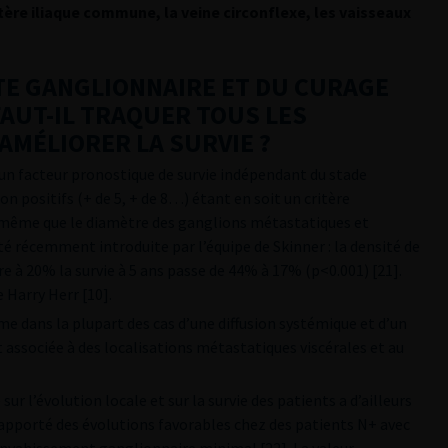
’artère iliaque commune, la veine circonflexe, les vaisseaux
EINTE GANGLIONNAIRE ET DU CURAGE
FAUT-IL TRAQUER TOUS LES
AMÉLIORER LA SURVIE ?
n facteur pronostique de survie indépendant du stade
on positifs (+ de 5, + de 8…) étant en soit un critère
de même que le diamètre des ganglions métastatiques et
été récemment introduite par l’équipe de Skinner : la densité de
re à 20% la survie à 5 ans passe de 44% à 17% (p<0.001) [21].
 Harry Herr [10].
e dans la plupart des cas d’une diffusion systémique et d’un
 associée à des localisations métastatiques viscérales et au
ur l’évolution locale et sur la survie des patients a d’ailleurs
 rapporté des évolutions favorables chez des patients N+ avec