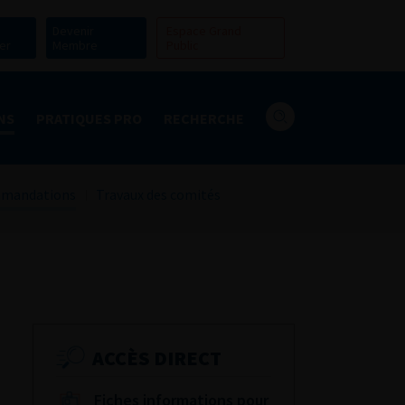
Devenir
Espace Grand
er
Membre
Public
NS
PRATIQUES PRO
RECHERCHE
mandations
Travaux des comités
ACCÈS DIRECT
Fiches informations pour