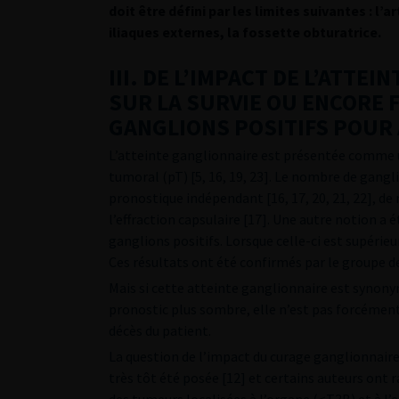
doit être défini par les limites suivantes : l
iliaques externes, la fossette obturatrice.
III. DE L’IMPACT DE L’ATT
SUR LA SURVIE OU ENCORE 
GANGLIONS POSITIFS POUR 
L’atteinte ganglionnaire est présentée comme u
tumoral (pT) [5, 16, 19, 23]. Le nombre de gangli
pronostique indépendant [16, 17, 20, 21, 22], 
l’effraction capsulaire [17]. Une autre notion a 
ganglions positifs. Lorsque celle-ci est supérieu
Ces résultats ont été confirmés par le groupe de
Mais si cette atteinte ganglionnaire est synonym
pronostic plus sombre, elle n’est pas forcément
décès du patient.
La question de l’impact du curage ganglionnaire s
très tôt été posée [12] et certains auteurs ont