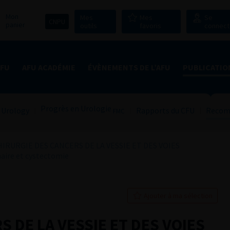
Mon
Mes
Mes
Se
CNPU
panier
outils
favoris
connect
AFU
AFU ACADÉMIE
ÉVÈNEMENTS DE L’AFU
PUBLICATIO
Progrès en Urologie
 Urology
Rapports du CFU
Recom
FMC
HIRURGIE DES CANCERS DE LA VESSIE ET DES VOIES
ire et cystectomie
Ajouter à ma sélection
 DE LA VESSIE ET DES VOIES