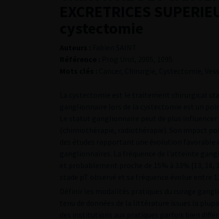
EXCRETRICES SUPERIEUR
cystectomie
Auteurs :
Fabien SAINT
Référence :
Prog Urol, 2005, 1095
Mots clés :
Cancer, Chirurgie, Cystectomie, Vess
La cystectomie est le traitement chirurgical sta
ganglionnaire lors de la cystectomie est un poin
Le statut ganglionnaire peut de plus influence
(chimiothérapie, radiothérapie). Son impact pote
des études rapportant une évolution favorable
ganglionnaires. La fréquence de l’atteinte gangl
et probablement proche de 15% à 33% [13, 16, 19
stade pT observé et sa fréquence évolue entre 1
Définir les modalités pratiques du curage gangl
tenu de données de la littérature issues la plup
des institutions aux pratiques parfois bien dif