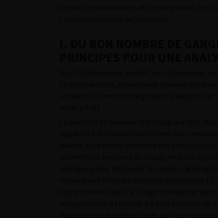
on peut probablement définir ce que doit être l
l’histoire naturelle de la maladie.
I. DU BON NOMBRE DE GANG
PRINCIPES POUR UNE ANALY
Il est intuitivement évident que l’étendue du c
Certains auteurs, en évoquant la valeur curative
ont défini un nombre de ganglions recueillis et
stade pN [9].
La question de l’examen pathologique doit cepend
négatifs) a été rapportée comme assez médiocre
qualité de l’examen pathologique pourrait être
soumettant les zones de curage en blocs séparé
pratique puisse influencer le nombre de gangli
tumoral voir l’impact du curage sur la survie [3
étant observée pour le curage standard et pour
curage standard étant de 2.4 pour l’analyse en m
évaluation de qualité du stade pN il semble do