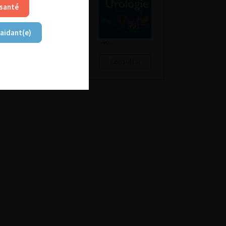
 santé
 aidant(e)
Consulter
Consulter