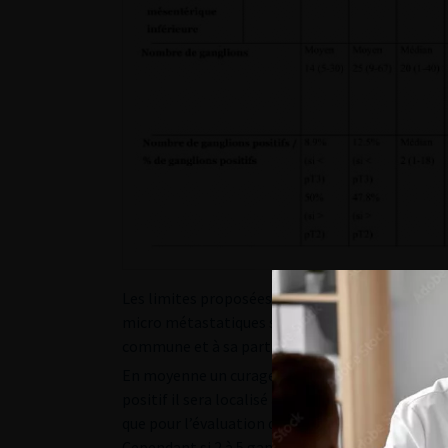
Les limites proposées pour le curage standard s
micro métastatiques se situe dans une zone limité
commune et à sa partie inférieure par les élément
En moyenne un curage standard recueille 8 à 19 g
positif il sera localisé aux éléments iliaques i
que pour l’évaluation du stade cette zone de cur
Cependant si 2 à 5 ganglions analysés sont posit