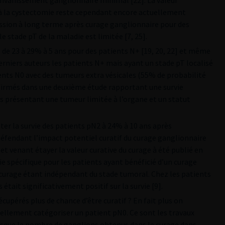
’envahissement ganglionnaire minimal [22]. La valeur
 à la cystectomie reste cependant encore actuellement
ession à long terme après curage ganglionnaire pour des
 stade pT de la maladie est limitée [7, 25].
 de 23 à 29% à 5 ans pour des patients N+ [19, 20, 22] et même
erniers auteurs les patients N+ mais ayant un stade pT localisé
ents N0 avec des tumeurs extra vésicales (55% de probabilité
onfirmés dans une deuxième étude rapportant une survie
ts présentant une tumeur limitée à l’organe et un statut
er la survie des patients pN2 à 24% à 10 ans après
éfendant l’impact potentiel curatif du curage ganglionnaire
et venant étayer la valeur curative du curage à été publié en
e spécifique pour les patients ayant bénéficié d’un curage
e curage étant indépendant du stade tumoral. Chez les patients
était significativement positif sur la survie [9].
écupérés plus de chance d’être curatif ? En fait plus on
ellement catégoriser un patient pN0. Ce sont les travaux
uisque le nombre de ganglions obtenus dans le curage dans