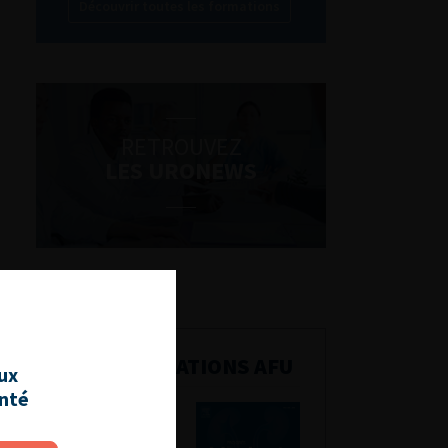
Découvrir toutes les formations
RETROUVEZ
LES URONEWS
PUBLICATIONS AFU
aux
anté