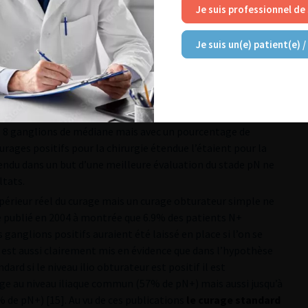
Je suis professionnel de
 Ce pose donc le problème de la maladie ganglionnaire
vie lors de curage iliaque et obturateur isolé et plusieurs
Je suis un(e) patient(e) /
ce du curage (standard versus étendu) conditionne le nombre
lions positifs à stade tumoral vésical équivalent [2, 18]. Le
n’étant proposé que si l’extemporané du standard est positif
 axes iliaques communs, jusqu’à la bifurcation, demeure très
ée d’autres auteurs ont confirmé une meilleure récolte
s 8 ganglions de médiane mais avec un pourcentage de
urages positifs pour la chirurgie étendue l’étaient pour la
étendu dans un but d’une meilleure évaluation du stade pN ne
ltats.
supérieur réel du curage mais un curage obturateur simple ne
e publié en 2004 à montrée que 6.9% des patients N+
ganglions positifs auraient été laissé en place si l’on se
l est aussi clairement mis en évidence que dans l’hypothèse
ard si le niveau ilio obturateur est positif il est
ge au niveau iliaque commun (57% de pN+) mais aussi jusqu’à
1% de pN+) [15]. Au vu de ces publications
le curage standard