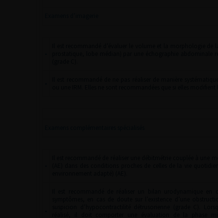
Examens d’imagerie
Il est recommandé d’évaluer le volume et la morphologie de la
•
prostatique, lobe médian) par une échographie abdominale réal
(grade C).
Il est recommandé de ne pas réaliser de manière systématiqu
•
ou une IRM. Elles ne sont recommandées que si elles modifient l
Examens complémentaires spécialisés
Il est recommandé de réaliser une débitmétrie couplée à une m
•
(AE) dans des conditions proches de celles de la vie quotidie
environnement adapté) (AE).
Il est recommandé de réaliser un bilan urodynamique en ca
symptômes, en cas de doute sur l’existence d’une obstructi
suspicion d’hypocontractilité détrusorienne (grade C). Lor
•
réalisé, il doit comporter une évaluation de la phase mi