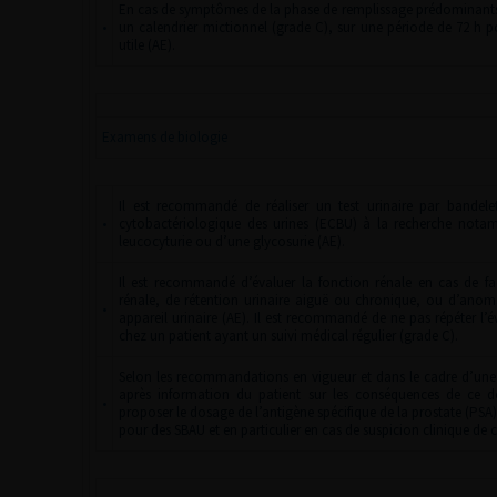
En cas de symptômes de la phase de remplissage prédominants,
•
un calendrier mictionnel (grade C), sur une période de 72
h p
utile (AE).
Examens de biologie
Il est recommandé de réaliser un test urinaire par bandel
•
cytobactériologique des urines (ECBU) à la recherche nota
leucocyturie ou d’une glycosurie (AE).
Il est recommandé d’évaluer la fonction rénale en cas de fac
rénale, de rétention urinaire aiguë ou chronique, ou d’ano
•
appareil urinaire (AE). Il est recommandé de ne pas répéter l’é
chez un patient ayant un suivi médical régulier (grade C).
Selon les recommandations en vigueur et dans le cadre d’une
après information du patient sur les conséquences de ce 
•
proposer le dosage de l’antigène spécifique de la prostate (PSA)
pour des SBAU et en particulier en cas de suspicion clinique de 