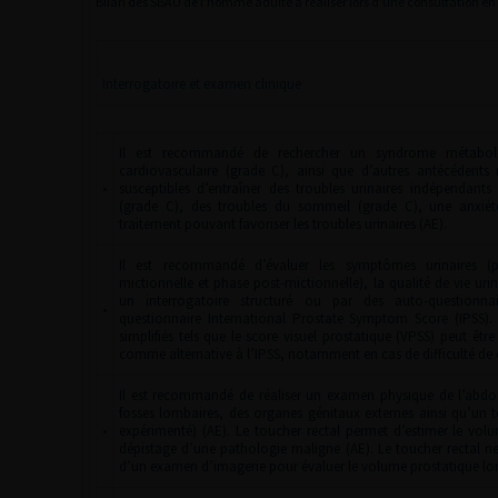
Bilan des SBAU de l’homme adulte à réaliser lors d’une consultation e
Interrogatoire et examen clinique
Il est recommandé de rechercher un syndrome métaboliq
cardiovasculaire (grade C), ainsi que d’autres antécédents 
•
susceptibles d’entraîner des troubles urinaires indépendan
(grade C), des troubles du sommeil (grade C), une anxiét
traitement pouvant favoriser les troubles urinaires (AE).
Il est recommandé d’évaluer les symptômes urinaires (
mictionnelle et phase post-mictionnelle), la qualité de vie urin
un interrogatoire structuré ou par des auto-questionn
•
questionnaire International Prostate Symptom Score (IPSS). L
simplifiés tels que le score visuel prostatique (VPSS) peut ê
comme alternative à l’IPSS, notamment en cas de difficulté de
Il est recommandé de réaliser un examen physique de l’abdo
fosses lombaires, des organes génitaux externes ainsi qu’un t
•
expérimenté) (AE). Le toucher rectal permet d’estimer le volu
dépistage d’une pathologie maligne (AE). Le toucher rectal ne
d’un examen d’imagerie pour évaluer le volume prostatique lors