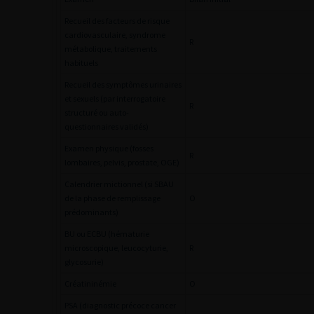
Recueil des facteurs de risque
cardiovasculaire, syndrome
R
métabolique, traitements
habituels
Recueil des symptômes urinaires
et sexuels (par interrogatoire
R
structuré ou auto-
questionnaires validés)
Examen physique (fosses
R
lombaires, pelvis, prostate, OGE)
Calendrier mictionnel (si SBAU
de la phase de remplissage
O
prédominants)
BU ou ECBU (hématurie
microscopique, leucocyturie,
R
glycosurie)
Créatininémie
O
PSA (diagnostic précoce cancer