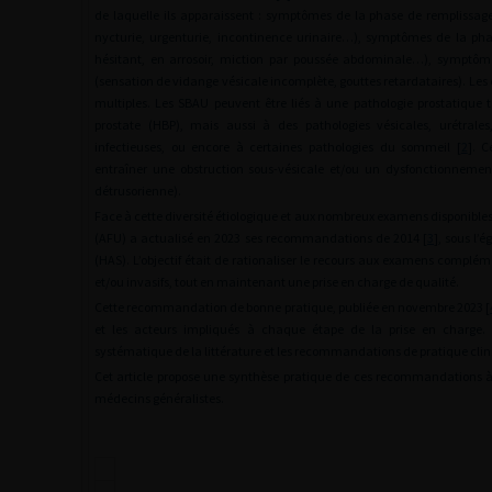
de laquelle ils apparaissent : symptômes de la phase de remplissage
nycturie, urgenturie, incontinence urinaire…), symptômes de la pha
hésitant, en arrosoir, miction par poussée abdominale…), symptôm
(sensation de vidange vésicale incomplète, gouttes retardataires). Le
multiples. Les SBAU peuvent être liés à une pathologie prostatique t
prostate (HBP), mais aussi à des pathologies vésicales, urétrales
infectieuses, ou encore à certaines pathologies du sommeil [
2
]. C
entraîner une obstruction sous-vésicale et/ou un dysfonctionnement
détrusorienne).
Face à cette diversité étiologique et aux nombreux examens disponibles,
(AFU) a actualisé en 2023 ses recommandations de 2014 [
3
], sous l’
(HAS). L’objectif était de rationaliser le recours aux examens compléme
et/ou invasifs, tout en maintenant une prise en charge de qualité.
Cette recommandation de bonne pratique, publiée en novembre 2023 [
et les acteurs impliqués à chaque étape de la prise en charge. 
systématique de la littérature et les recommandations de pratique clini
Cet article propose une synthèse pratique de ces recommandations à
médecins généralistes.