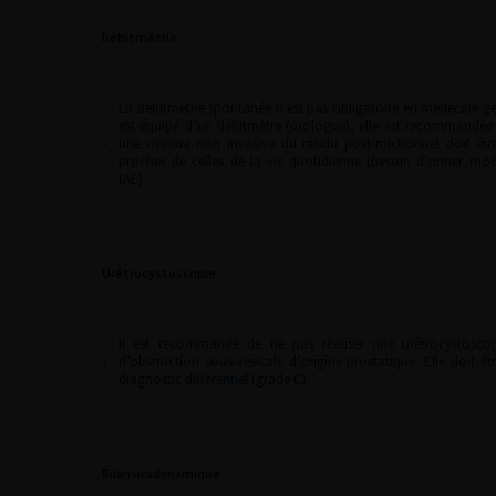
Débitmétrie
La débitmétrie spontanée n’est pas obligatoire en médecine gén
est équipé d’un débitmètre (urologue), elle est recommandée 
•
une mesure non invasive du résidu post-mictionnel doit être
proches de celles de la vie quotidienne (besoin d’uriner mo
(AE).
Urétrocystoscopie
Il est recommandé de ne pas réaliser une urétrocystoscop
•
d’obstruction sous-vésicale d’origine prostatique. Elle doit êt
diagnostic différentiel (grade C).
Bilan urodynamique