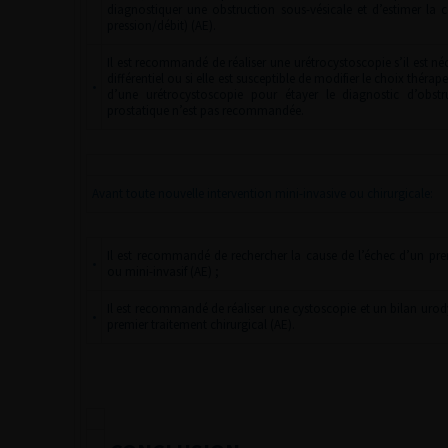
diagnostiquer une obstruction sous-vésicale et d’estimer la c
pression/débit) (AE).
Il est recommandé de réaliser une urétrocystoscopie s’il est né
différentiel ou si elle est susceptible de modifier le choix thérap
•
d’une urétrocystoscopie pour étayer le diagnostic d’obstru
prostatique n’est pas recommandée.
Avant toute nouvelle intervention mini-invasive ou chirurgicale:
Il est recommandé de rechercher la cause de l’échec d’un prem
•
ou mini-invasif (AE) ;
Il est recommandé de réaliser une cystoscopie et un bilan uro
•
premier traitement chirurgical (AE).