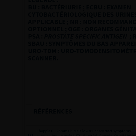
BU : BACTÉRIURIE ; ECBU : EXAMEN
CYTOBACTÉRIOLOGIQUE DES URINES 
APPLICABLE ; NR : NON RECOMMANDÉ
OPTIONNEL ; OGE : ORGANES GÉNIT
PSA :
PROSTATE SPECIFIC ANTIGEN
; 
SBAU : SYMPTÔMES DU BAS APPAREI
URO-TDM : URO-TOMODENSITOMÉTR
SCANNER.
RÉFÉRENCES
Chapple C., Abrams P. Male lower urinary tract symptoms (LU
[1]
consultation on male LUTS
Montréal, Canada: Société intern