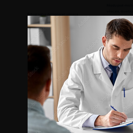
Résidu post-mictio
vésicale, diverti
Échographie de l’appareil urinaire
autres anomalies
urinaire
ECBU
Leucocyturie et/
PSA
Élévation suspec
TABLEAU III
– BILAN DES SBAU DE L
RÉALISER LORS D’UNE CONSULTATI
Bilan avant trai
Examens
Bilan initial
médical
Recueil des facteurs de
risque
cardiovasculaire,
R
O (selon ancienn
syndrome métabolique,