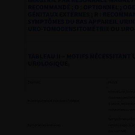
RECOMMANDÉ ; O : OPTIONNEL ; OGE
GÉNITAUX EXTERNES ; R : RECOMMAN
SYMPTÔMES DU BAS APPAREIL URINA
URO-TOMODENSITOMÉTRIE OU URO
TABLEAU II
– MOTIFS NÉCESSITANT 
UROLOGIQUE.
Examen
Motifs
Hématurie, infect
douleurs pelvienn
Interrogatoire et examen clinique
d’urine, anomalie
induration suspec
Symptômes prédo
Symptômes urinaires
remplissage (à pr
mictionnel)