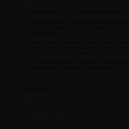
•
Il est recommandé de ne pas réaliser un bilan urodynamique de
Le bilan urodynamique (cystomanométrie et instantané mict
•
fois qu’il est nécessaire de préciser le mécanisme physiopathol
mictionnels (AE).
Lorsqu’un bilan urodynamique est réalisé, il doit comport
•
mictionnelle pour permettre de diagnostiquer une obstruction
contractilité du détrusor (étude pression/débit) (AE).
Il est recommandé de ne pas proposer des examens non in
•
examens pression-débit du bilan urodynamique (grade C).
En fonction des résultats du bilan initial, il peut être indiqué de surv
traitement médical.
Bilan avant traitement médical
Le bilan à réaliser avant traitement médical des SBAU de l’homme a