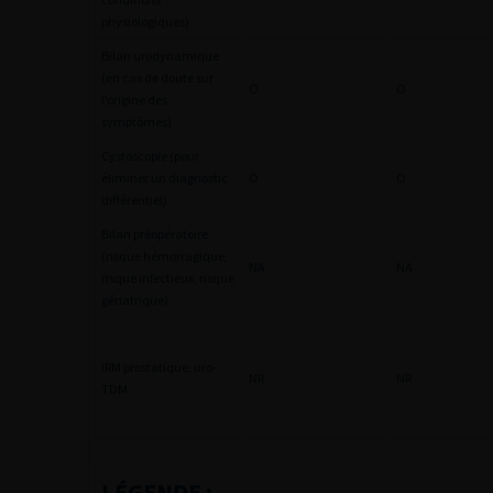
physiologiques)
Bilan urodynamique
(en cas de doute sur
O
O
l’origine des
symptômes)
Cystoscopie (pour
éliminer un diagnostic
O
O
différentiel)
Bilan préopératoire
(risque hémorragique,
NA
NA
risque infectieux, risque
gériatrique)
IRM prostatique, uro-
NR
NR
TDM
LÉGENDE :