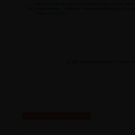
Haute Autorité de santé Guide méthodologique: élaboratio
[6]
bonne pratique – méthode « Recommandations pour la prati
Plaine: HAS (2020).
© 2025 Elsevier Masson SAS. Tous droits ré
Revenir à la liste des recommandations