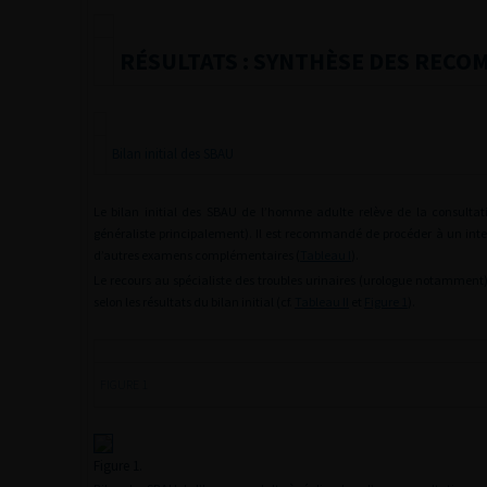
RÉSULTATS : SYNTHÈSE DES REC
Bilan initial des SBAU
Le bilan initial des SBAU de l’homme adulte relève de la consulta
généraliste principalement). Il est recommandé de procéder à un inte
d’autres examens complémentaires (
Tableau I
).
Le recours au spécialiste des troubles urinaires (urologue notamment)
selon les résultats du bilan initial (cf.
Tableau II
et
Figure 1
).
FIGURE 1
Figure 1.