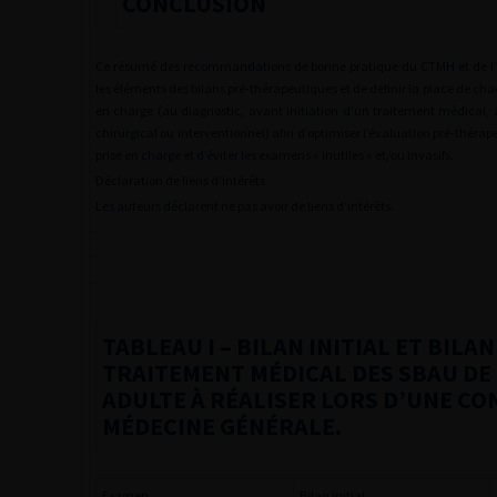
CONCLUSION
Ce résumé des recommandations de bonne pratique du CTMH et de l’HA
les éléments des bilans pré-thérapeutiques et de définir la place de chac
en charge (au diagnostic, avant initiation d’un traitement médical, 
chirurgical ou interventionnel) afin d’optimiser l’évaluation pré-théra
prise en charge et d’éviter les examens « inutiles » et/ou invasifs.
Déclaration de liens d’intérêts
Les auteurs déclarent ne pas avoir de liens d’intérêts.
TABLEAU I
– BILAN INITIAL ET BILA
TRAITEMENT MÉDICAL DES SBAU DE
ADULTE À RÉALISER LORS D’UNE CO
MÉDECINE GÉNÉRALE.
Examen
Bilan initial