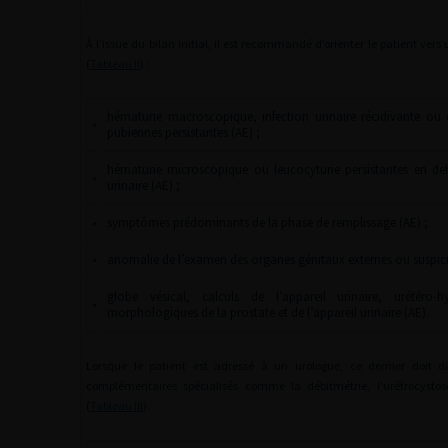
À l’issue du bilan initial, il est recommandé d’orienter le patient ver
(
Tableau II
) :
hématurie macroscopique, infection urinaire récidivante ou 
•
pubiennes persistantes (AE) ;
hématurie microscopique ou leucocyturie persistantes en deh
•
urinaire (AE) ;
•
symptômes prédominants de la phase de remplissage (AE) ;
•
anomalie de l’examen des organes génitaux externes ou suspici
globe vésical, calculs de l’appareil urinaire, urétéro
•
morphologiques de la prostate et de l’appareil urinaire (AE).
Lorsque le patient est adressé à un urologue, ce dernier doit di
complémentaires spécialisés comme la débitmétrie, l’urétrocysto
(
Tableau III
).