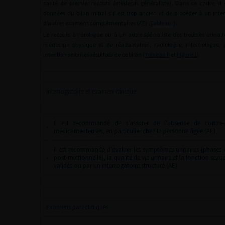
santé de premier recours (médecin généraliste). Dans ce cadre, il
données du bilan initial s’il est trop ancien et de procéder à un int
d’autres examens complémentaires (AE) (
Tableau I
).
Le recours à l’urologue ou à un autre spécialiste des troubles urinair
médecine physique et de réadaptation, radiologue, infectiologue, 
intention selon les résultats de ce bilan (
Tableau II
et
Figure 1
).
Interrogatoire et examen clinique
Il est recommandé de s’assurer de l’absence de contre-i
•
médicamenteuses, en particulier chez la personne âgée (AE).
Il est recommandé d’évaluer les symptômes urinaires (phases d
•
post-mictionnelle), la qualité de vie urinaire et la fonction sex
validés ou par un interrogatoire structuré (AE).
Examens paracliniques