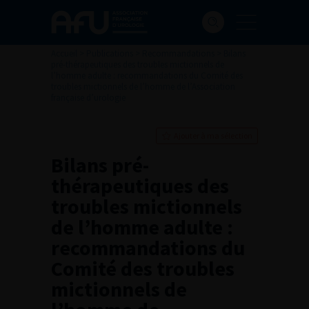
Accueil
>
Publications
>
Recommandations
>
Bilans
pré-thérapeutiques des troubles mictionnels de
l’homme adulte : recommandations du Comité des
troubles mictionnels de l’homme de l’Association
française d’urologie
Ajouter à ma sélection
Bilans pré-
thérapeutiques des
troubles mictionnels
de l’homme adulte :
recommandations du
Comité des troubles
mictionnels de