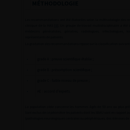
MÉTHODOLOGIE
Les recommandations ont été élaborées selon la méthodologie des 
clinique de la HAS [
6
]. Un groupe de travail multidisciplinaire a été 
médecins généralistes, gériatres, radiologues, infectiologues, 
représentants de patients.
La gradation des recommandations repose sur la classification suivante
•
grade A : preuve scientifique établie ;
•
grade B : présomption scientifique ;
•
grade C : faible niveau de preuve ;
•
AE : accord d’experts.
La population cible concerne les hommes âgés de 50 ans ou plus pré
Sont exclus de ce périmètre les patients dont les SBAU sont en rapport a
(pathologies neurologiques centrales ou périphériques, des sténoses de l