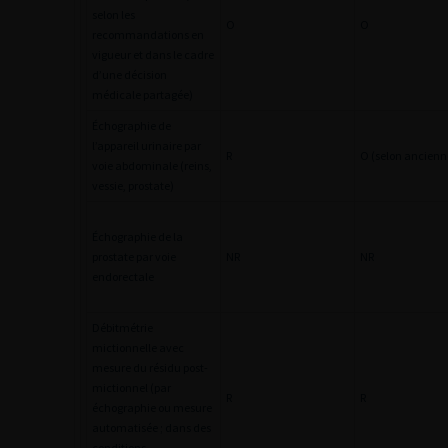
selon les
O
O
recommandations en
vigueur et dans le cadre
d’une décision
médicale partagée)
Échographie de
l’appareil urinaire par
R
O (selon ancienn
voie abdominale (reins,
vessie, prostate)
Échographie de la
prostate par voie
NR
NR
endorectale
Débitmétrie
mictionnelle avec
mesure du résidu post-
mictionnel (par
R
R
échographie ou mesure
automatisée ; dans des
conditions