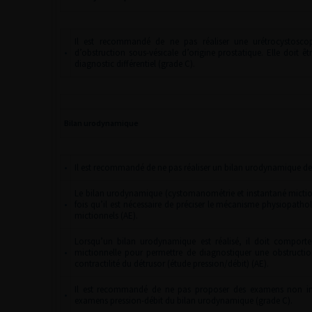
Il est recommandé de ne pas réaliser une urétrocystoscop
•
d’obstruction sous-vésicale d’origine prostatique. Elle doit êt
diagnostic différentiel (grade C).
Bilan urodynamique
•
Il est recommandé de ne pas réaliser un bilan urodynamique de
Le bilan urodynamique (cystomanométrie et instantané mict
•
fois qu’il est nécessaire de préciser le mécanisme physiopathol
mictionnels (AE).
Lorsqu’un bilan urodynamique est réalisé, il doit comport
•
mictionnelle pour permettre de diagnostiquer une obstruction
contractilité du détrusor (étude pression/débit) (AE).
Il est recommandé de ne pas proposer des examens non in
•
examens pression-débit du bilan urodynamique (grade C).