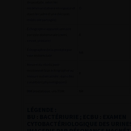
de prostate, selon les
recommandations en vigueur et
O
dans le cadre d’une décision
médicale partagée)
Échographie appareil urinaire
par voie abdominale (reins,
R
vessie, prostate)
Échographie de la prostate par
NR
voie endorectale
Mesure du résidu post-
mictionnel (par échographie ou
R
mesure automatisée ; dans des
conditions physiologiques)
IRM prostatique, uro-TDM
NR
LÉGENDE :
BU : BACTÉRIURIE ; ECBU : EXAMEN
CYTOBACTÉRIOLOGIQUE DES URINES 
IMAGERIE PAR RÉSONANCE MAGNÉTIQ