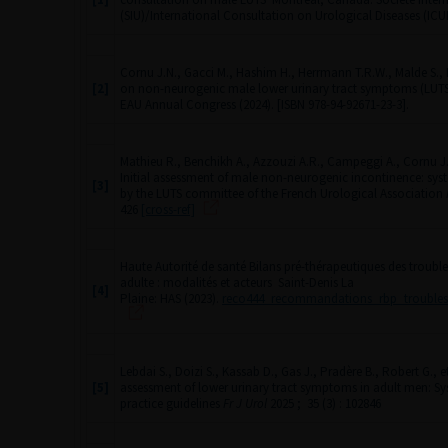
(SIU)/International Consultation on Urological Diseases (ICU
Cornu J.N., Gacci M., Hashim H., Herrmann T.R.W., Malde S., N
[2]
on non-neurogenic male lower urinary tract symptoms (LUT
EAU Annual Congress (2024). [ISBN 978-94-92671-23-3].
Mathieu R., Benchikh A., Azzouzi A.R., Campeggi A., Cornu J.
Initial assessment of male non-neurogenic incontinence: syste
[3]
by the LUTS committee of the French Urological Association
426
[cross-ref]
Haute Autorité de santé Bilans pré-thérapeutiques des troub
adulte : modalités et acteurs
Saint-Denis La
[4]
Plaine: HAS (2023).
reco444_recommandations_rbp_trouble
Lebdai S., Doizi S., Kassab D., Gas J., Pradère B., Robert G., e
[5]
assessment of lower urinary tract symptoms in adult men: Sys
practice guidelines
Fr J Urol
2025 ; 35 (3) : 102846