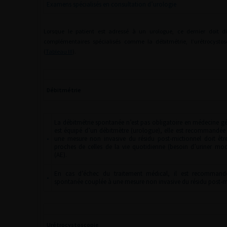
Examens spécialisés en consultation d’urologie
Lorsque le patient est adressé à un urologue, ce dernier doit di
complémentaires spécialisés comme la débitmétrie, l’urétrocysto
(
Tableau III
).
Débitmétrie
La débitmétrie spontanée n’est pas obligatoire en médecine gén
est équipé d’un débitmètre (urologue), elle est recommandée 
•
une mesure non invasive du résidu post-mictionnel doit être
proches de celles de la vie quotidienne (besoin d’uriner mo
(AE).
En cas d’échec du traitement médical, il est recommandé
•
spontanée couplée à une mesure non invasive du résidu post-mi
Urétrocystoscopie