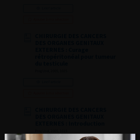
Lire l'article
Ajouter à ma sélection
CHIRURGIE DES CANCERS
DES ORGANES GENITAUX
EXTERNES : Curage
rétropéritonéal pour tumeur
du testicule
Prog Urol, 2005, 1025
Lire l'article
Ajouter à ma sélection
CHIRURGIE DES CANCERS
DES ORGANES GENITAUX
EXTERNES : Introduction
Prog Urol, 2005, 1019