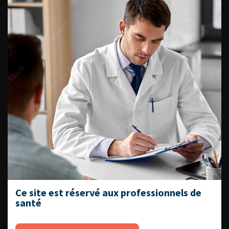
Lire l'article
Ajouter à ma sélection
CHIRURGIE DES CANCERS
DES ORGANES GENITAUX
EXTERNES : Le curage
inguinal dans les tumeurs du
pénis
Prog Urol, 2005, 1035
Lire l'article
Ajouter à ma sélection
CHIRURGIE DU CANCER DE LA
PROSTATE : Castration
chirurgicale et cancer de la
Ce site est réservé aux professionnels de
santé
prostate
Prog Urol, 2005, 1147