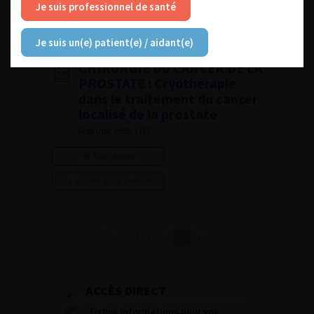
Lire l'article
Je suis professionnel de santé
Ajouter à ma sélection
Je suis un(e) patient(e) / aidant(e)
CHIRURGIE DU CANCER DE LA
PROSTATE : Cryothérapie
dans le traitement du cancer
localisé de la prostate
Prog Urol, 2005, 1135
Lire l'article
Ajouter à ma sélection
…
…
«
10
14
15
16
17
18
»
ACCÈS DIRECT
Fiches informations pour vos