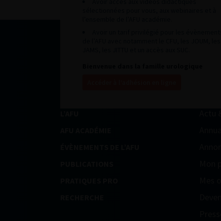
Avoir accès aux vidéos didactiques
sélectionnées pour vous, aux webinaires et à
l’ensemble de l’AFU académie.
Avoir un tarif privilégié pour les évènement
de l’AFU avec notamment le CFU, les JOUM, les
JAMS, les JITTU et un accès aux SUC.
Bienvenue dans la famille urologique
Accéder à l’adhésion en ligne
Actu 
L’AFU
Annua
AFU ACADÉMIE
Annon
ÉVÈNEMENTS DE L’AFU
Mon p
PUBLICATIONS
Mes o
PRATIQUES PRO
Deven
RECHERCHE
Press