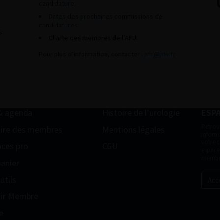
candidature.
Dates des prochaines commissions de
candidatures
s
Charte des membres de l’AFU.
Pour plus d’information, contacter :
afu@afu.fr
& agenda
Histoire de l’urologie
ESP
Retrou
ire des membres
Mentions légales
informa
votre 
ces pro
CGU
espace
membr
anier
utils
Acc
ir Membre
e