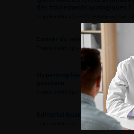
des traitements urologiques ?
Progrès en Urologie – FMC, Volume 26, Issue 2, 
Cancer du rein
Progrès en Urologie – FMC, Volume 26, Issue 2, 
Hypertrophie bénigne de prost
prostate
Progrès en Urologie – FMC, Volume 26, Issue 2, 
Editorial Board
Progrès en Urologie – FMC, Volume 26, Issue 2, 