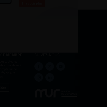
En savoir plus
ACE MEMBRE
SUIVEZ-NOUS
vez toutes les
tions relatives à
compte sur cet
 réservé aux
es.
éder