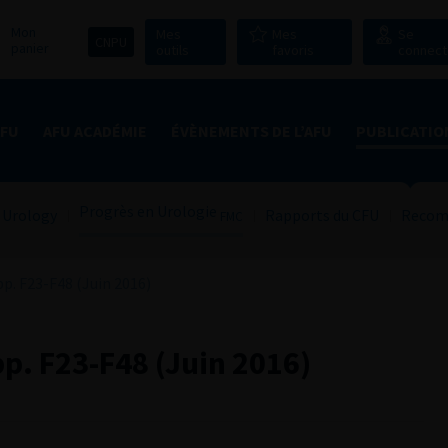
Mon
Mes
Mes
Se
CNPU
panier
outils
favoris
connect
AFU
AFU ACADÉMIE
ÉVÈNEMENTS DE L’AFU
PUBLICATIO
Progrès en Urologie
 Urology
Rapports du CFU
Recom
FMC
p. F23-F48 (Juin 2016)
p. F23-F48 (Juin 2016)