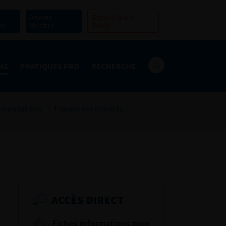
Devenir
Espace Grand
er
Membre
Public
NS
PRATIQUES PRO
RECHERCHE
mandations
Travaux des comités
ACCÈS DIRECT
Fiches informations pour