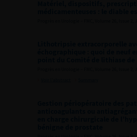
Matériel, dispositifs, prescrip
médicamenteuses : le diable es
Progrès en Urologie – FMC, Volume 26, Issue 2, 
Lithotripsie extracorporelle a
échographique : quoi de neuf e
point du Comité de lithiase de
Progrès en Urologie – FMC, Volume 26, Issue 2, 
Voir l'abstract
Summary
Gestion périopératoire des pat
anticoagulants ou antiagrégant
en charge chirurgicale de l’hy
bénigne de prostate
Progrès en Urologie – FMC, Volume 26, Issue 2, 