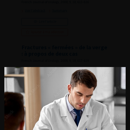
French Journal of Urology, 2008, 9, 18, 613-616
Voir l'abstract
Summary
Lire l'article
Ajouter à ma sélection
Fractures « fermées » de la verge
: à propos de deux cas
French Journal of Urology, 2008, 9, 18, 617-619
Voir l'abstract
Summary
Lire l'article
Ajouter à ma sélection
Editorial Board
French Journal of Urology, 2008, 9, 18, ii
Lire l'article