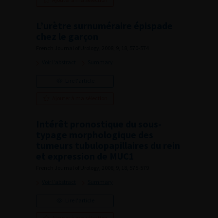
L’urètre surnuméraire épispade
chez le garçon
French Journal of Urology, 2008, 9, 18, 570-574
Voir l'abstract
Summary
Lire l'article
Ajouter à ma sélection
Intérêt pronostique du sous-
typage morphologique des
tumeurs tubulopapillaires du rein
et expression de MUC1
French Journal of Urology, 2008, 9, 18, 575-579
Voir l'abstract
Summary
Lire l'article
Ajouter à ma sélection