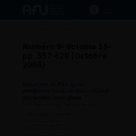
Accueil
>
Publications
>
Numéro 9- Volume 18- pp. 557-
620 (Octobre 2008)
Numéro 9- Volume 18-
pp. 557-620 (Octobre
2008)
Élévation du PSA après
irradiation prostatique : rebond
ou récidive biologique ?
French Journal of Urology, 2008, 9, 18, 557-561
Voir l'abstract
Summary
Lire l'article
Ajouter à ma sélection