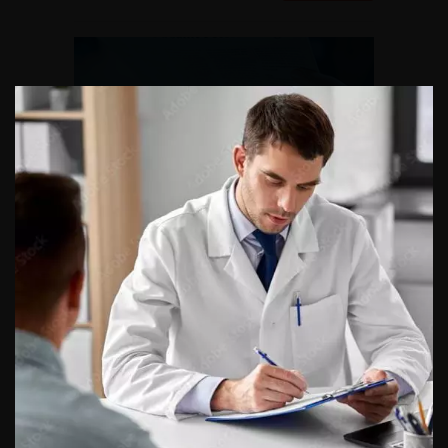
UROnews n°73 – Cancer de la
prostate : dépistage, quelles
informations délivrées aux
hommes de plus de 50 ans ?
news spéciale cancer de la prostate CANCER DE LA
PROSTATE : DÉPISTAGE, QUELLES INFORMATIONS
DÉLIVRÉES AUX HOMMES DE PLUS DE 50 ANS ? L’information
est indispensable avant d’entreprendre le dépistage du