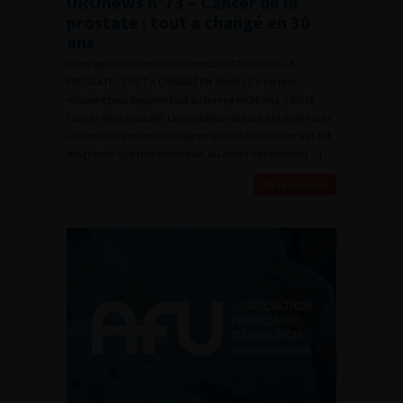
UROnews n°73 – Cancer de la
prostate : tout a changé en 30
ans
news spéciale cancer de la prostate CANCER DE LA
PROSTATE : TOUT A CHANGÉ EN 30 ANS S’il est une
maladie pour laquelle tout a changé en 30 ans, c’est le
cancer de la prostate. Les urologues qui ont aujourd’hui la
soixantaine peuvent témoigner de cette révolution autant
diagnostic que thérapeutique. Au début des années […]
En savoir plus