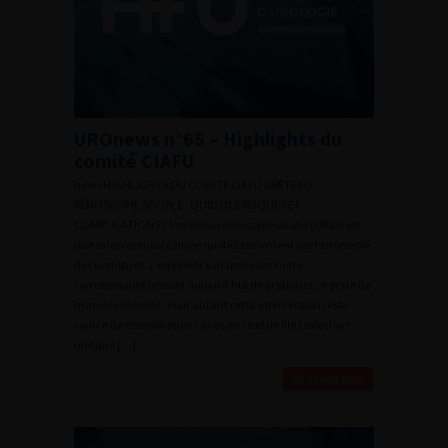
UROnews n°65 – Highlights du
comité CIAFU
news HIGHLIGHTS DU COMITÉ CIAFU URÉTÉRO-
RÉNOSCOPIE SOUPLE : QUID DES RISQUES ET
COMPLICATIONS ? L’urétéro-rénoscopie souple (URSS) est
une intervention réalisée quotidiennement par l’ensemble
des urologues. L’expérience acquise par notre
communauté permet aujourd’hui de pratiquer ce geste de
manière sécurisé. Pour autant cette intervention reste
source de complications avec en chef de file l’infection
urinaire […]
En savoir plus