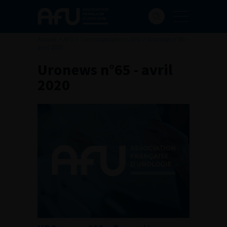
Accueil
>
AFU
>
Communications AFU
>
Uronews n°65 -
avril 2020
Uronews n°65 - avril
2020