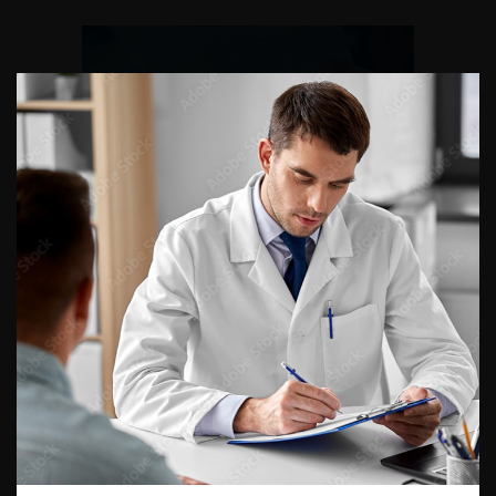
UROnews n°65 – Publication
scientifique
news PUBLICATION SCIENTIFIQUE CANCER DU REIN
MÉTASTATIQUE : LA NÉPHRECTOMIE APRÈS
IMMUNOTHÉRAPIE EST-ELLE (VRAIMENT) ENVISAGEABLE ?
Dans une étude menée (1) en collaboration avec le Groupe
d’étude des tumeurs urogénitales (GETUG), Géraldine
Pignot, membre du CCAFU vessie, s’est interrogée sur la
faisabilité d’une néphrectomie différée après une