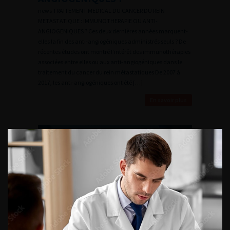
news TRAITEMENT MEDICAL DU CANCER DU REIN
METASTATIQUE : IMMUNOTHERAPIE OU ANTI-
ANGIOGENIQUES ? Ces deux dernières années marquent-
elles la fin des anti-angiogéniques administrés seuls ? De
récentes études ont montré l’intérêt des immunothérapies
associées entre elles ou aux anti-angiogéniques dans le
traitement du cancer du rein métastatiques De 2007 à
2017, les anti-angiogéniques ont été […]
En savoir plus