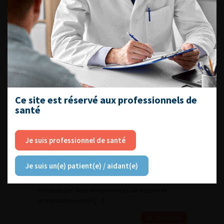
UROnews n°61 – 1ière LIGNE DE
TRAITEMENT MEDICAL DU
CANCER DU REIN METASTATIQUE
: ASSOCIATION DE 2
IMMUNOTHERAPIES OU
ASSOCIATION
IMMUNOTHERAPIE-ANTI-
ANGIOGENIQUE : COMMENT
Ce site est réservé aux professionnels de
CHOISIR ?
santé
news 1ière LIGNE DE TRAITEMENT MEDICAL DU CANCER DU
REIN METASTATIQUE : ASSOCIATION DE 2
Je suis professionnel de santé
IMMUNOTHERAPIES OU ASSOCIATION IMMUNOTHERAPIE-
ANTI-ANGIOGENIQUE : COMMENT CHOISIR ? L’année 2020
devrait être marquée par l’évolution des
Je suis un(e) patient(e) / aidant(e)
recommandations du CCAFU Rein pour le traitement
médical des patients ayant un cancer du rein
métastatique. Nous devrions voir paraître dans ces
recommandations les […]
En savoir plus