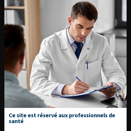
UROnews n°57 – Formation
Professionnelle
news FORMATION PROFESSIONNELLE L’AFUF, TOUJOURS
AUSSI DYNAMIQUE ! L’Association Française des Urologues
en Formation (AFUF), organisation crée en 1989, compte
désormais 500 adhérents, et plus active que jamais pour
une meilleure formation de ses membres. Rencontre avec
son secrétaire général : […]
En savoir plus
Ce site est réservé aux professionnels de
santé