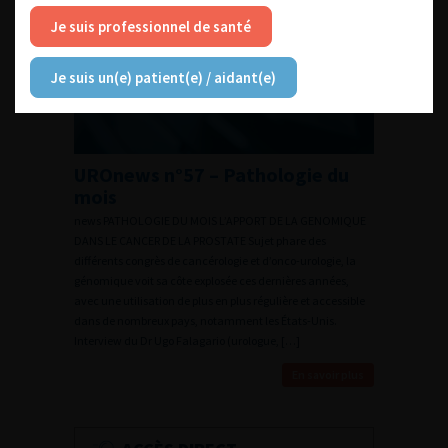
Je suis professionnel de santé
Je suis un(e) patient(e) / aidant(e)
UROnews n°57 – Pathologie du
mois
news PATHOLOGIE DU MOIS L’APPORT DE LA GENOMIQUE
DANS LE CANCER DE LA PROSTATE Sujet phare des
différents congrès de cancérologie et d’onco-urologie, la
génomique voit sa côte explosée ces dernières années,
avec une utilisation de plus en plus régulière et accessible
dans de nombreux pays, notamment les États-Unis.
Interview du Dr Ugo Falagario (urologue, […]
En savoir plus