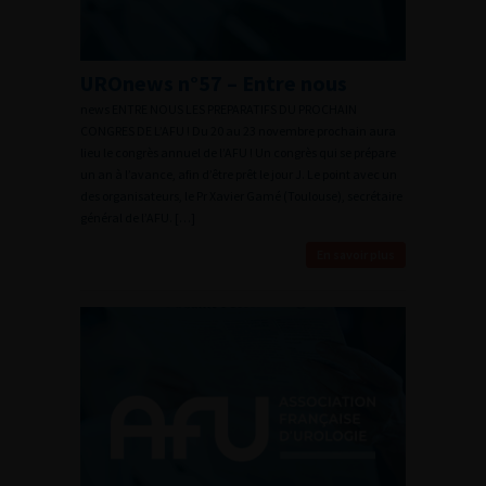
UROnews n°57 – Entre nous
news ENTRE NOUS LES PREPARATIFS DU PROCHAIN
CONGRES DE L’AFU ! Du 20 au 23 novembre prochain aura
lieu le congrès annuel de l’AFU ! Un congrès qui se prépare
un an à l’avance, afin d’être prêt le jour J. Le point avec un
des organisateurs, le Pr Xavier Gamé (Toulouse), secrétaire
général de l’AFU. […]
En savoir plus