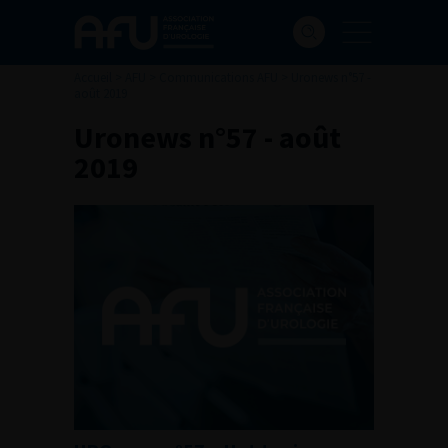
Accueil
>
AFU
>
Communications AFU
>
Uronews n°57 -
août 2019
Uronews n°57 - août
2019