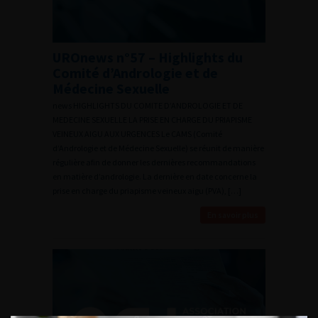
UROnews n°57 – Highlights du
Comité d’Andrologie et de
Médecine Sexuelle
news HIGHLIGHTS DU COMITE D’ANDROLOGIE ET DE
MEDECINE SEXUELLE LA PRISE EN CHARGE DU PRIAPISME
VEINEUX AIGU AUX URGENCES Le CAMS (Comité
d’Andrologie et de Médecine Sexuelle) se réunit de manière
régulière afin de donner les dernières recommandations
en matière d’andrologie. La dernière en date concerne la
prise en charge du priapisme veineux aigu (PVA), […]
En savoir plus