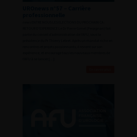
UROnews n°57 – Carrière
professionnelle
news ENTRE NOUS LES ELECTIONS DU PROCHAIN CA :
RETOUR D’EXPERIENCE Le Dr Pierre Gimel (Perpignan) fait
partie du conseil d’administration de l’AFU, sous la
présidence du Pr Thierry Lebret. Après un mandat riche en
rencontres et projets passionnants, il revient sur son
expérience, et encourage tous les nouveaux membres de
l’AFU à se lancer […]
En savoir plus