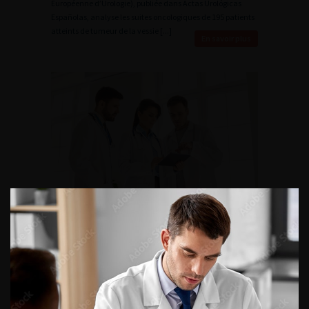
Européenne d’Urologie), publiée dans Actas Urológicas
Españolas, analyse les suites oncologiques de 195 patients
atteints de tumeur de la vessie [...]
En savoir plus
Uro news n°126 : Cancer de la
vessie
Traitement trimodal des tumeurs de la vessie infiltrant le
muscle : une nouvelle option de l’EAU Les
recommandations 2025 de l’EAU sur les tumeurs de la
vessie infiltrant le muscle et les formes métastatiques
consacrent une évolution notable dans la prise [...]