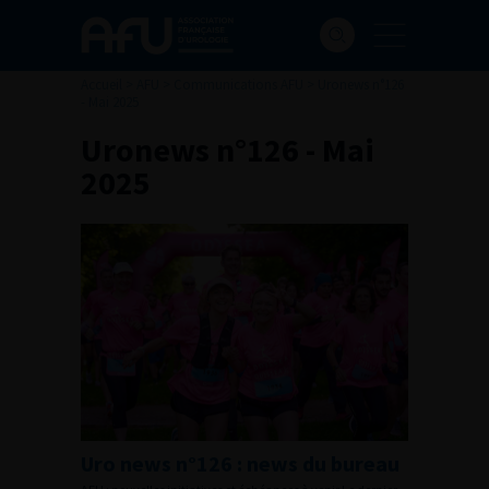
Accueil
>
AFU
>
Communications AFU
>
Uronews n°126
- Mai 2025
Uronews n°126 - Mai
2025
Uro news n°126 : news du bureau