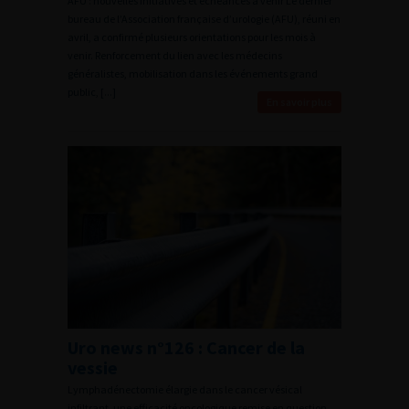
AFU : nouvelles initiatives et échéances à venir Le dernier
bureau de l’Association française d’urologie (AFU), réuni en
avril, a confirmé plusieurs orientations pour les mois à
venir. Renforcement du lien avec les médecins
généralistes, mobilisation dans les événements grand
public, [...]
En savoir plus
Uro news n°126 : Cancer de la
vessie
Lymphadénectomie élargie dans le cancer vésical
infiltrant, une efficacité oncologique remise en question