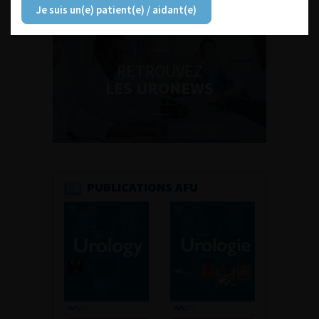
Je suis un(e) patient(e) / aidant(e)
RETROUVEZ
LES URONEWS
PUBLICATIONS AFU