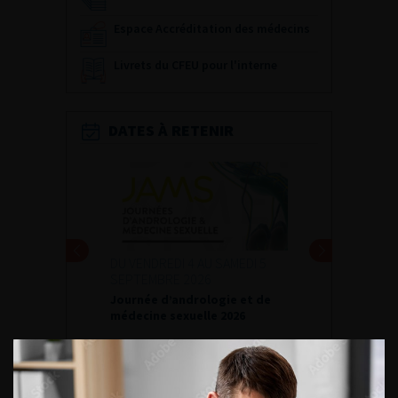
Espace Accréditation des médecins
Livrets du CFEU pour l'interne
DATES À RETENIR
DU VENDREDI 4 AU SAMEDI 5
SEPTEMBRE 2026
Journée d’andrologie et de
médecine sexuelle 2026