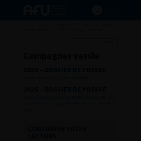
Accueil
>
Les événements de l’AFU
>
Communiqués et
dossiers de presse de l’AFU
>
Campagnes vessie
Ajouter à ma sélection
Campagnes vessie
2026 – DOSSIER DE PRESSE
Dossier de presse – Mois de la vessie 2026
2025 – DOSSIER DE PRESSE
Dossier de presse – Avril 2025 – Les urologues en 1ère ligne
aux côtés des patient.e.s pour lutter contre le cancer de la
vessie
CONTINUER VOTRE
LECTURE