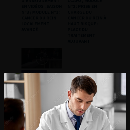
D’ENSEIGNEMENT
CCAFU / MODULE
EN VIDÉOS : SAISON
N°2 : PRISE EN
N°3 / MODULE N°3 :
CHARGE DU
CANCER DU REIN
CANCER DU REIN À
LOCALEMENT
HAUT RISQUE :
AVANCÉ
PLACE DU
TRAITEMENT
ADJUVANT
CCAFU Online
MODULES
D’ENSEIGNEMENT
EN VIDÉOS : SAISON
N°1 / MODULE N°3 :
CANCER DU REIN
«
1
2
3
4