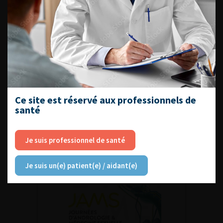
ACCÈS DIRECT
Fiches informations pour vos
patients
Dernières recommandations
Référentiel du Collège d’Urologie
Ce site est réservé aux professionnels de
santé
Espace Accréditation des médecins
Livrets du CFEU pour l'interne
Je suis professionnel de santé
Je suis un(e) patient(e) / aidant(e)
DATES À RETENIR