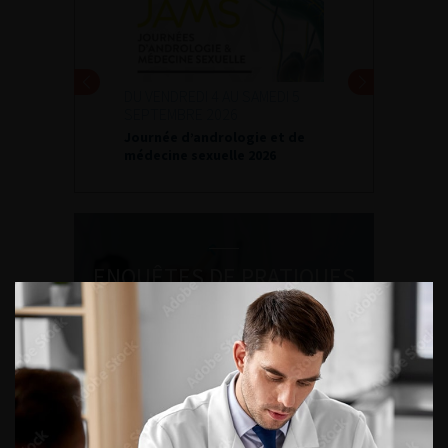
DU VENDREDI 4 AU SAMEDI 5
SEPTEMBRE 2026
Journée d’andrologie et de
médecine sexuelle 2026
ENQUÊTES DE PRATIQUES
EN UROLOGIE
L'AFU ACADÉMIE