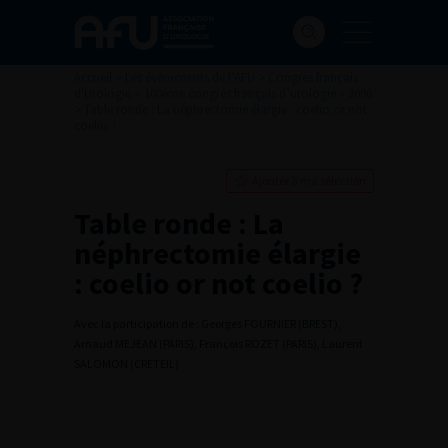
Accueil
>
Les évènements de l’AFU
>
Congrès français
d'Urologie
>
100ème congrès français d’urologie – 2006
>
Table ronde : La néphrectomie élargie : coelio or not
coelio ?
Ajouter à ma sélection
Table ronde : La
néphrectomie élargie
: coelio or not coelio ?
Avec la participation de : Georges FOURNIER (BREST),
Arnaud MEJEAN (PARIS), François ROZET (PARIS), Laurent
SALOMON (CRETEIL)