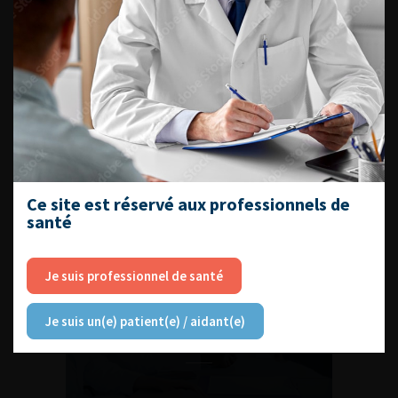
Compétences non techniques : comment
les travailler au quotidien ?
Ce site est réservé aux professionnels de
Découvrir toutes les formations
santé
Je suis professionnel de santé
RETROUVEZ
Je suis un(e) patient(e) / aidant(e)
LES URONEWS