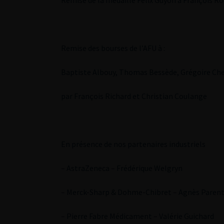
Remise de la médaille Félix Guyon à François Ro
Remise des bourses de l’AFU à :
Baptiste Albouy, Thomas Bessède, Grégoire Che
par François Richard et Christian Coulange
En présence de nos partenaires industriels
– AstraZeneca – Frédérique Welgryn
– Merck-Sharp & Dohme-Chibret – Agnès Parent
– Pierre Fabre Médicament – Valérie Guichard