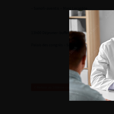
– Sanofi-aventis – Marc Lecasble
13h00 Déjeuner-buffet pour tous les participant
Palais des congrès – Salons Concorde – Niveau 4
Retour au 100ème congrès français d’urologie – 2