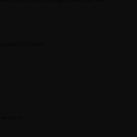
usselot par Christian Coulange, Président de l’AFU
vreau et Eric Potiron
 de Curzon