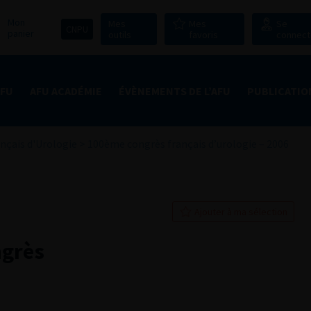
Mon
Mes
Mes
Se
CNPU
panier
outils
favoris
connect
AFU
AFU ACADÉMIE
ÉVÈNEMENTS DE L’AFU
PUBLICATIO
nçais d'Urologie
>
100ème congrès français d’urologie – 2006
Ajouter à ma sélection
ngrès