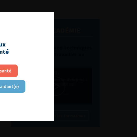
L'AFU ACADÉMIE
aux
Compétences non techniques
anté
: comment les travailler au
quotidien ?
 santé
 aidant(e)
Découvrir toutes les formations