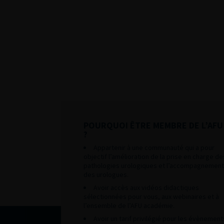
POURQUOI ÊTRE MEMBRE DE L’AFU
?
Appartenir à une communauté qui a pour
objectif l’amélioration de la prise en charge de
pathologies urologiques et l’accompagnement
des urologues.
Avoir accès aux vidéos didactiques
sélectionnées pour vous, aux webinaires et à
l’ensemble de l’AFU académie.
Avoir un tarif privilégié pour les évènement