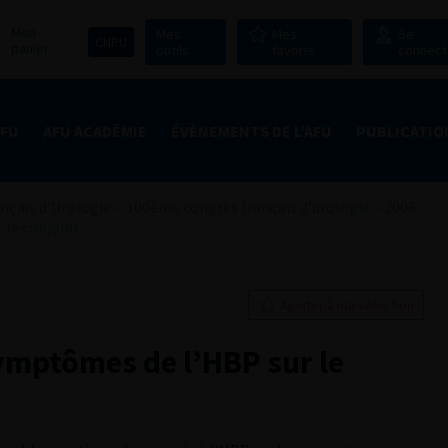
Mon
Mes
Mes
Se
CNPU
panier
outils
favoris
connect
AFU
AFU ACADÉMIE
ÉVÈNEMENTS DE L’AFU
PUBLICATIO
nçais d'Urologie
>
100ème congrès français d’urologie – 2006
le conjoint.
Ajouter à ma sélection
ymptômes de l’HBP sur le