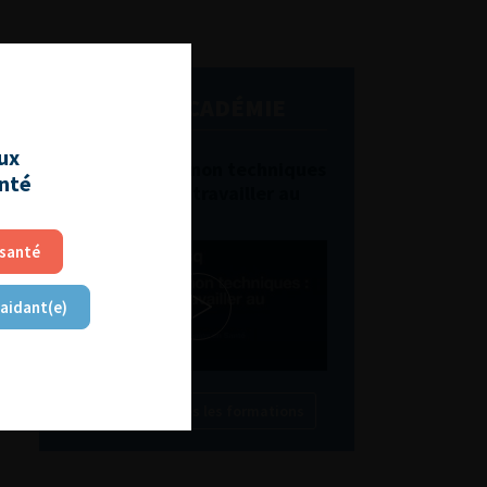
L'AFU ACADÉMIE
aux
Compétences non techniques
anté
: comment les travailler au
quotidien ?
 santé
 aidant(e)
Découvrir toutes les formations