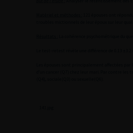
But de l’étude :
Analyser le retentissement des tr
Matériel et méthodes :
121 épouses ont répondue
troubles mictionnels de leur époux sur leur qualit
Résultats :
La cohérence psychométrique du ques
Le test-retest révèle une différence de 0.13 ±3.2 (
Les épouses sont principalement affectées par l
d’un cancer (Q7) chez leur mari. Par contre les t
(Q4), sociale(Q3) ou sexuelle(Q6).
141.jpg