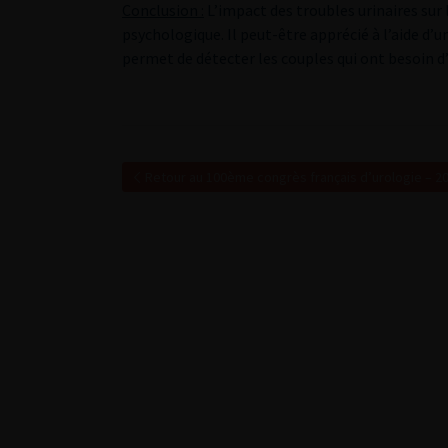
Conclusion :
L’impact des troubles urinaires su
psychologique. Il peut-être apprécié à l’aide d’u
permet de détecter les couples qui ont besoin 
Retour au 100ème congrès français d’urologie – 2