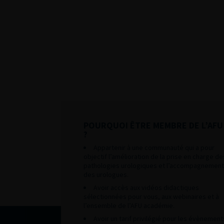
POURQUOI ÊTRE MEMBRE DE L’AFU
?
Appartenir à une communauté qui a pour
objectif l’amélioration de la prise en charge de
pathologies urologiques et l’accompagnement
des urologues.
Avoir accès aux vidéos didactiques
sélectionnées pour vous, aux webinaires et à
l’ensemble de l’AFU académie.
Avoir un tarif privilégié pour les évènement