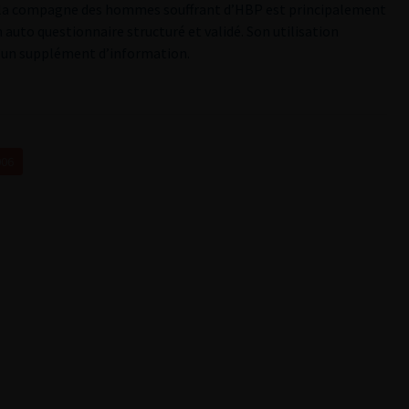
r la compagne des hommes souffrant d’HBP est principalement
n auto questionnaire structuré et validé. Son utilisation
d’un supplément d’information.
006