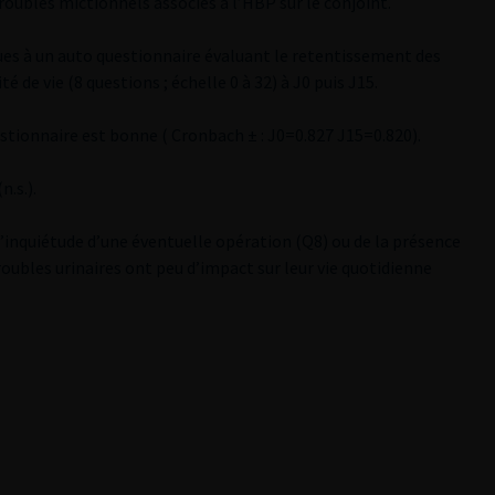
oubles mictionnels associés à l’HBP sur le conjoint.
s à un auto questionnaire évaluant le retentissement des
é de vie (8 questions ; échelle 0 à 32) à J0 puis J15.
tionnaire est bonne ( Cronbach ± : J0=0.827 J15=0.820).
n.s.).
’inquiétude d’une éventuelle opération (Q8) ou de la présence
roubles urinaires ont peu d’impact sur leur vie quotidienne