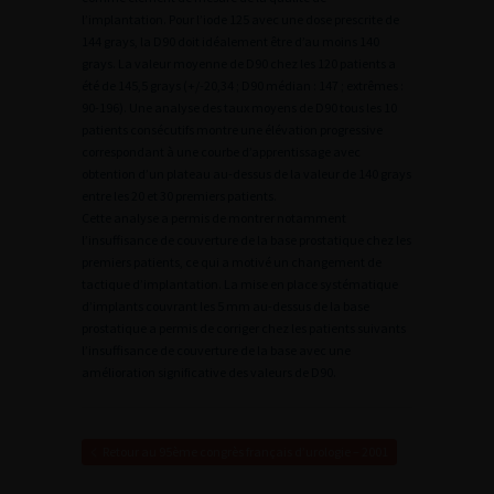
l’implantation. Pour l’iode 125 avec une dose prescrite de
144 grays, la D90 doit idéalement être d’au moins 140
grays. La valeur moyenne de D90 chez les 120 patients a
été de 145,5 grays (+/-20,34 ; D90 médian : 147 ; extrêmes :
90-196). Une analyse des taux moyens de D90 tous les 10
patients consécutifs montre une élévation progressive
correspondant à une courbe d’apprentissage avec
obtention d’un plateau au-dessus de la valeur de 140 grays
entre les 20 et 30 premiers patients.
Cette analyse a permis de montrer notamment
l’insuffisance de couverture de la base prostatique chez les
premiers patients, ce qui a motivé un changement de
tactique d’implantation. La mise en place systématique
d’implants couvrant les 5 mm au-dessus de la base
prostatique a permis de corriger chez les patients suivants
l’insuffisance de couverture de la base avec une
amélioration significative des valeurs de D90.
Retour au 95ème congrès français d’urologie – 2001