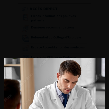
ACCÈS DIRECT
Fiches informations pour vos
patients
Dernières recommandations
Référentiel du Collège d’Urologie
Espace Accréditation des médecins
Livrets du CFEU pour l'interne
DATES À RETENIR