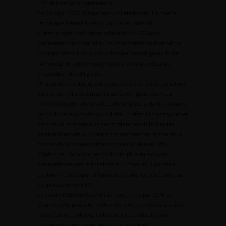
125 utilisée dans notre centre.
De 09-98 à 10-00, 120 patients ont été traités. La même
technique a été utilisée pour tous les patients :
curiethérapie par implants définitifs d’I-125 avec
dosimétrie prévisionnelle. Les paramètres de dosimétrie
correspondent à ceux préconisés par le task group 43 de
l’American Brachytherapy Society avec une dose de
prescription de 144 grays.
Un scanner prostatique de contrôle a été réalisé dans tous
les cas entre 4 et 6 semaines après l’implantation. La
difficulté essentielle lors de cette analyse a été de retrouver
les contours exacts de la prostate. En effet, l’image scanner
permet un repérage aisé des implants mais les limites
anatomiques de la prostate notamment au niveau de la
base et de l’apex prostatique sont mal définies. Afin
d’optimiser l’analyse des contours, plusieurs calculs
dosimétriques ont été réalisés et comparés, à partir de
contours réalisés par différentes personnes de l’équipe sur
coupes scanner et IRM.
La valeur D90 correspond à la dose reçue par 90 % du
volume de la prostate. Cette valeur est corrélée à la survie
sans récidive biologique et est utilisée actuellement
comme élément de mesure de la qualité de