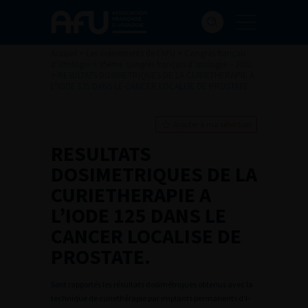
Accueil
>
Les évènements de l’AFU
>
Congrès français
d'Urologie
>
95ème congrès français d’urologie – 2001
>
RESULTATS DOSIMETRIQUES DE LA CURIETHERAPIE A
L’IODE 125 DANS LE CANCER LOCALISE DE PROSTATE.
Ajouter à ma sélection
RESULTATS
DOSIMETRIQUES DE LA
CURIETHERAPIE A
L’IODE 125 DANS LE
CANCER LOCALISE DE
PROSTATE.
Sont rapportés les résultats dosimétriques obtenus avec la
technique de curiethérapie par implants permanents d’I-