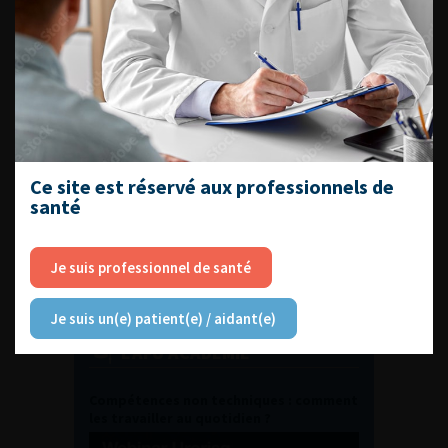
DU VENDREDI 4 AU SAMEDI 5
SEPTEMBRE 2026
Journée d’andrologie et de
médecine sexuelle 2026
Ce site est réservé aux professionnels de
ENQUÊTES DE PRATIQUES
santé
EN UROLOGIE
Je suis professionnel de santé
Je suis un(e) patient(e) / aidant(e)
L'AFU ACADÉMIE
Compétences non techniques : comment
les travailler au quotidien ?