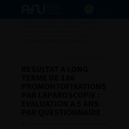
Accueil
>
Les évènements de l’AFU
>
Congrès français
d'Urologie
>
101ème congrès français d’urologie – 2007
>
RESULTAT A LONG TERME DE 186
PROMONTOFIXATIONS PAR LAPAROSCOPIE :
EVALUATION A 5 ANS PAR QUESTIONNAIRE
Ajouter à ma sélection
RESULTAT A LONG
TERME DE 186
PROMONTOFIXATIONS
PAR LAPAROSCOPIE :
EVALUATION A 5 ANS
PAR QUESTIONNAIRE
But
: évaluer les résultats anatomiques et fonctionnels sur