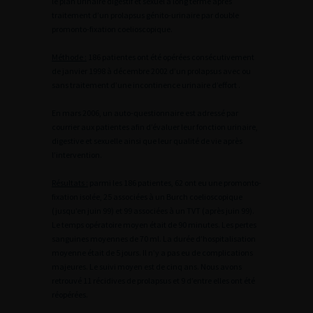
le plan urinaire digestif et sexuel à long terme après
traitement d’un prolapsus génito-urinaire par double
promonto-fixation coelioscopique.
Méthode :
186 patientes ont été opérées consécutivement
de janvier 1998 à décembre 2002 d’un prolapsus avec ou
sans traitement d’une incontinence urinaire d’effort .
En mars 2006, un auto-questionnaire est adressé par
courrier aux patientes afin d’évaluer leur fonction urinaire,
digestive et sexuelle ainsi que leur qualité de vie après
l’intervention.
Résultats :
parmi les 186 patientes, 62 ont eu une promonto-
fixation isolée, 25 associées à un Burch coelioscopique
(jusqu’en juin 99) et 99 associées à un TVT (après juin 99).
Le temps opératoire moyen était de 90 minutes. Les pertes
sanguines moyennes de 70 ml. La durée d’hospitalisation
moyenne était de 5 jours. Il n’y a pas eu de complications
majeures. Le suivi moyen est de cinq ans. Nous avons
retrouvé 11 récidives de prolapsus et 9 d’entre elles ont été
réopérées.