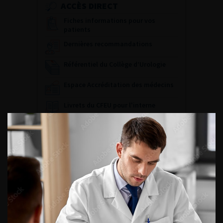
ACCÈS DIRECT
Fiches informations pour vos
patients
Dernières recommandations
Référentiel du Collège d’Urologie
Espace Accréditation des médecins
Livrets du CFEU pour l'interne
DATES À RETENIR
DU VENDREDI 4 AU SAMEDI 5