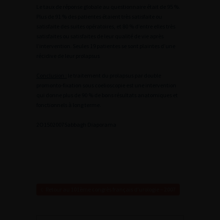
Le taux de réponse globale au questionnaire était de 95 %.
Plus de 91 % des patientes étaient très satisfaite ou
satisfaite des suites opératoires, et 80 % d’entre elles très
satisfaites ou satisfaites de leur qualité de vie après
l’intervention. Seules 19 patientes se sont plaintes d’une
récidive de leur prolapsus
Conclusion :
le traitement du prolapsus par double
promonto-fixation sous coelioscopie est une intervention
qui donne plus de 90 % de bons résultats anatomiques et
fonctionnels à long terme.
2
O1502007Sabbagh
Diaporama
Retour au 101ème congrès français d’urologie – 2007