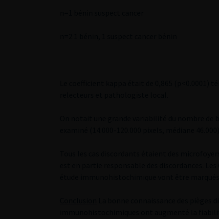
n=1 bénin suspect cancer
n=2 1 bénin, 1 suspect cancer bénin
Le coefficient kappa était de 0,865 (p<0.0001)
relecteurs et pathologiste local.
On notait une grande variabilité du nombre de bi
examiné (14.000-120.000 pixels, médiane 46.000),
Tous les cas discordants étaient des microfoyer
est en partie responsable des discordances. Les 6
étude immunohistochimique vont être marqués a
Conclusion
La bonne connaissance des pièges dia
immunohistochimiques ont augmenté la fiabilité