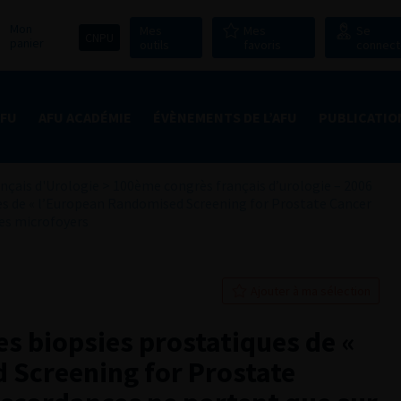
Mon
Mes
Mes
Se
CNPU
panier
outils
favoris
connect
AFU
AFU ACADÉMIE
ÉVÈNEMENTS DE L’AFU
PUBLICATIO
nçais d'Urologie
>
100ème congrès français d’urologie – 2006
ues de « l’European Randomised Screening for Prostate Cancer
des microfoyers
Ajouter à ma sélection
es biopsies prostatiques de «
 Screening for Prostate