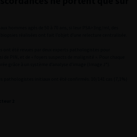
iscordances ne portent que sur
é aux hommes agés de 50 à 70 ans, si leur PSA>3ng/ml, des
biopsies réalisées ont fait l’objet d’une relecture centralisée.
s ont été revues par deux experts pathologistes pour
i de PIN, et de « foyers suspects de malignité ». Pour chaque
rée grâce à un système d’analyse d’image (Image J°).
es pathologistes initiaux ont été confirmés. 10/141 cas (7,1%)
cteur 2