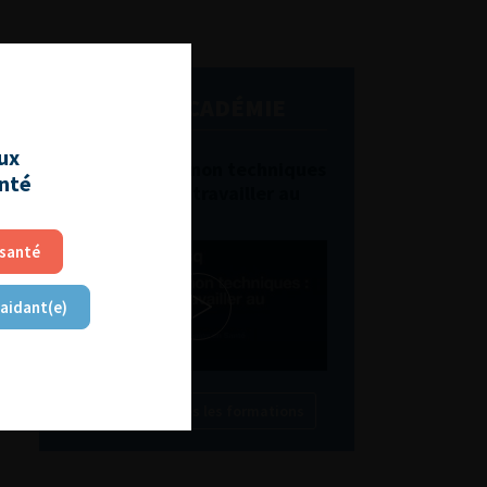
L'AFU ACADÉMIE
aux
Compétences non techniques
anté
: comment les travailler au
quotidien ?
 santé
 aidant(e)
Découvrir toutes les formations