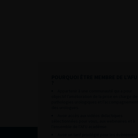
POURQUOI ÊTRE MEMBRE DE L’AFU
?
Appartenir à une communauté qui a pour
objectif l’amélioration de la prise en charge de
pathologies urologiques et l’accompagnement
des urologues.
Avoir accès aux vidéos didactiques
sélectionnées pour vous, aux webinaires et à
l’ensemble de l’AFU académie.
Avoir un tarif privilégié pour les évènement