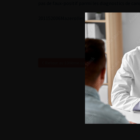
pas de faux-positif parmi les diagnostics de can
2
01152006Mazerolles C
Diaporama
Retour au 100ème congrès français d’urologie – 2