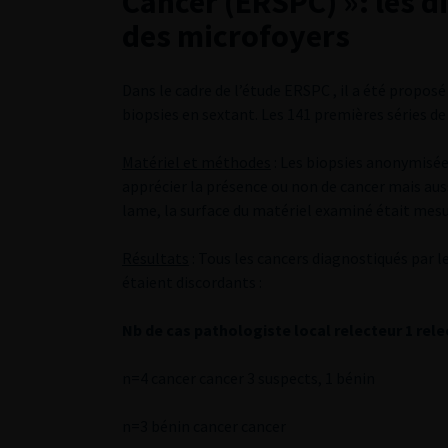
Cancer (ERSPC) »: les d
des microfoyers
Dans le cadre de l’étude ERSPC , il a été propos
biopsies en sextant. Les 141 premières séries de 
Matériel et méthodes
: Les biopsies anonymisée
apprécier la présence ou non de cancer mais auss
lame, la surface du matériel examiné était mesu
Résultats
: Tous les cancers diagnostiqués par l
étaient discordants :
Nb de cas pathologiste local relecteur 1 rele
n=4 cancer cancer 3 suspects, 1 bénin
n=3 bénin cancer cancer