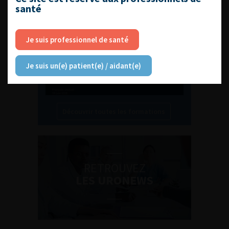
santé
Compétences non techniques : comment
les travailler au quotidien ?
Je suis professionnel de santé
Je suis un(e) patient(e) / aidant(e)
Découvrir toutes les formations
RETROUVEZ
LES URONEWS