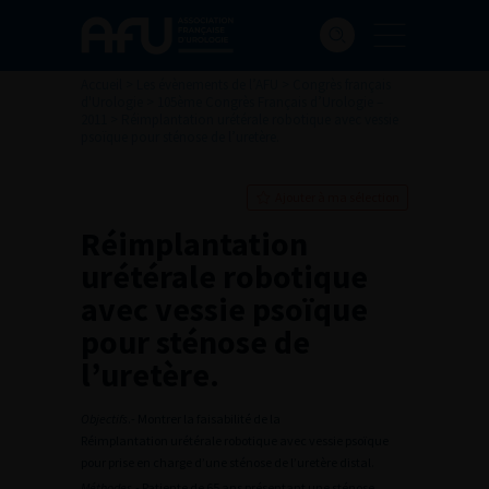
Accueil
>
Les évènements de l’AFU
>
Congrès français
d'Urologie
>
105ème Congrès Français d’Urologie –
2011
>
Réimplantation urétérale robotique avec vessie
psoïque pour sténose de l’uretère.
Ajouter à ma sélection
Réimplantation
urétérale robotique
avec vessie psoïque
pour sténose de
l’uretère.
Objectifs
.- Montrer la faisabilité de la
Réimplantation urétérale robotique avec vessie psoïque
pour prise en charge d’une sténose de l’uretère distal.
Méthodes
.- Patiente de 65 ans présentant une sténose