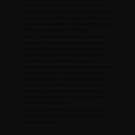
symptomatique de l’uretère distal droit dans les suites
d’une hystérectomie radicale et radiothérapie adjuvante
pour cancer cervical. Du fait de lithiases et d’infections
urinaires hautes à répétition, une réimplantation urétérale
robotique avec vessie psoïque a été réalisée.
Résultats
.- Cinq trocarts ont été utilisés : un trocart de
12mm pour la, 3 trocarts de 8mm pour les bras du robot et
un trocart de 12mm pour l’assistant. Après adhésiolyse,
l’uretère a été disséqué jusqu’au pôle inférieur du rein. La
vessie a été ensuite mobilisée et fixée au psoas et
l’anastomose urétéro-vésicale réalisée après mise en place
d’une sonde urétérale JJ. La durée opératoire a été de
2h30. Les pertes sanguines ont été minimes (50ml). Les
suites opératoires ont été simples sans complication
constatée. La durée d’hospitalisation a été de 2 jours. La
sonde urétérale a été retirée à un mois post opératoire
après contôle cystographique.
Conclusion
.- La réimplantation urétérale robotique avec
vessie psoïque pour sténose de l’uretère est faisable et
semble peu morbide.