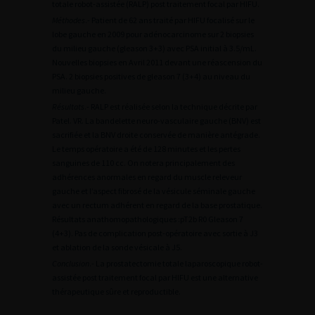
totale robot-assistée (RALP) post traitement focal par HIFU.
Méthodes
.- Patient de 62 ans traité par HIFU focalisé sur le
lobe gauche en 2009 pour adénocarcinome sur 2 biopsies
du milieu gauche (gleason 3+3) avec PSA initial à 3.5/mL.
Nouvelles biopsies en Avril 2011 devant une réascension du
PSA. 2 biopsies positives de gleason 7 (3+4) au niveau du
milieu gauche.
Résultats
.- RALP est réalisée selon la technique décrite par
Patel. VR. La bandelette neuro-vasculaire gauche (BNV) est
sacrifiée et la BNV droite conservée de manière antégrade.
Le temps opératoire a été de 128 minutes et les pertes
sanguines de 110 cc. On notera principalement des
adhérences anormales en regard du muscle releveur
gauche et l’aspect fibrosé de la vésicule séminale gauche
avec un rectum adhérent en regard de la base prostatique.
Résultats anathomopathologiques :pT2b R0 Gleason 7
(4+3). Pas de complication post-opératoire avec sortie à J3
et ablation de la sonde vésicale à J5.
Conclusion
.- La prostatectomie totale laparoscopique robot-
assistée post traitement focal par HIFU est une alternative
thérapeutique sûre et reproductible.