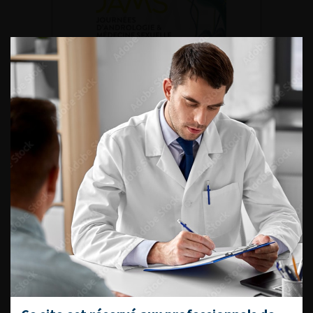
DU VENDREDI 4 AU SAMEDI 5
SEPTEMBRE 2026
Journée d’andrologie et de
médecine sexuelle 2026
ENQUÊTES DE PRATIQUES
EN UROLOGIE
L'AFU ACADÉMIE