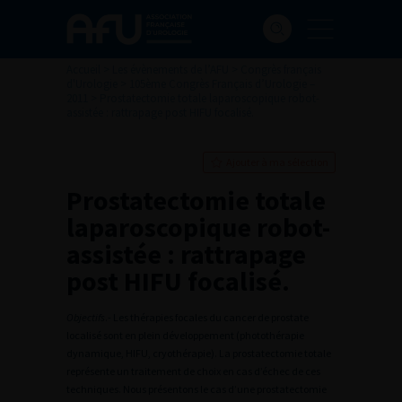
Accueil
>
Les évènements de l’AFU
>
Congrès français
d'Urologie
>
105ème Congrès Français d’Urologie –
2011
>
Prostatectomie totale laparoscopique robot-
assistée : rattrapage post HIFU focalisé.
Ajouter à ma sélection
Prostatectomie totale
laparoscopique robot-
assistée : rattrapage
post HIFU focalisé.
Objectifs
.- Les thérapies focales du cancer de prostate
localisé sont en plein développement (photothérapie
dynamique, HIFU, cryothérapie). La prostatectomie totale
représente un traitement de choix en cas d’échec de ces
techniques. Nous présentons le cas d’une prostatectomie