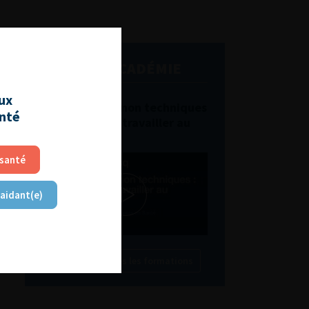
L'AFU ACADÉMIE
aux
Compétences non techniques
anté
: comment les travailler au
quotidien ?
 santé
 aidant(e)
Découvrir toutes les formations