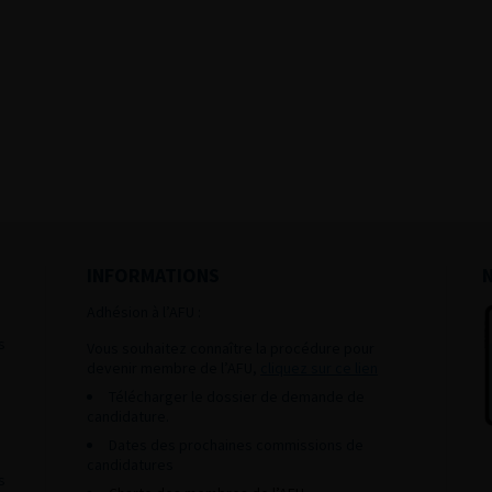
INFORMATIONS
Adhésion à l’AFU :
s
Vous souhaitez connaître la procédure pour
devenir membre de l’AFU,
cliquez sur ce lien
Télécharger le dossier de demande de
candidature.
Dates des prochaines commissions de
candidatures
s