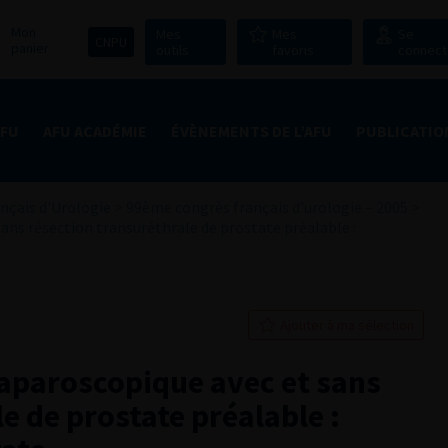
Mon
Mes
Mes
Se
CNPU
panier
outils
favoris
connect
AFU
AFU ACADÉMIE
ÉVÈNEMENTS DE L’AFU
PUBLICATIO
nçais d'Urologie
>
99ème congrès français d’urologie – 2005
>
ans résection transuréthrale de prostate préalable :
Ajouter à ma sélection
laparoscopique avec et sans
e de prostate préalable :