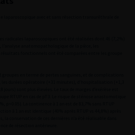
tats
e laparoscopique avec et sans résection transuréthrale de
es radicales laparoscopiques ont été réalisées dont 46 (7,2%)
, l’analyse anatomopathologique de la pièce, les
s résultats fonctionnels ont été comparées entre les groupe
es 2 groupes en terme de pertes sanguines, et de complications
 les durées opératoire (+31 minutes), d’hospitalisation (+1,3
,8 jours) sont plus élevées. Le taux de marges d’exérèse est
roupe RTUP en cas de pT3. Le risque de sténose anastomotique
, p<0.05). La continence à 1 an est de 83,7% sans RTUP
ection à 1 an est identique (40% après RTUP vs 44,8%) après
 la conservation de ces dernières n’a été réalisable dans
nce de résection antérieure.