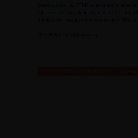
CONCLUSION
: La RTUP, en allongeant néanmoin
radicale laparoscopique. Si les résultats carcin
bandelettes vasculo-nerveuses est plus difficile 
2
0972005menard
Diaporama
Retour au 99ème congrès français d’urologie – 20