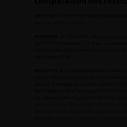
comparaison des résul
OBJECTIF
: Comparer la prostatectomie radical
prostate (RTUP) préalable.
METHODES
: De 1998 à 2004, 640 prostatectomi
après RTUP. Les données pré et per-opératoires
complications médicales et chirurgicales, et le
avec et sans RTUP.
RESULTATS
: Il n’y a aucune différence entre l
médico-chirurgicales. En cas de RTUP préalable,
jour), et de sondage vésical post-opératoire (+2
identique en cas de pT2, et augmenté dans le g
est augmenté dans le groupe RTUP (6,5% vs 1,2%
préalable contre 75% avec RUTP .Si le taux d’ér
préservation des 2 bandelettes vasculonerveuses,
56,5% des cas après RTUP, contre 78,9% en abse