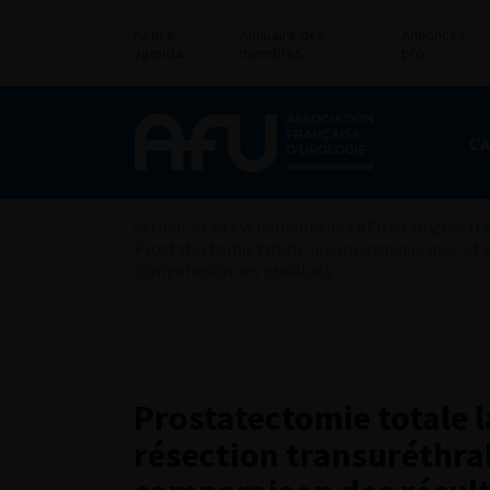
Actu &
Annuaire des
Annonces
agenda
membres
pro
L’
Accueil
>
Les évènements de l’AFU
>
Congrès fra
Prostatectomie totale laparoscopique avec et s
comparaison des résultats
Prostatectomie totale 
résection transuréthral