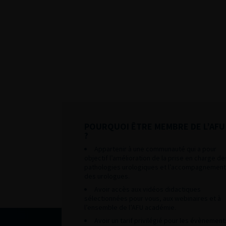
POURQUOI ÊTRE MEMBRE DE L’AFU
?
Appartenir à une communauté qui a pour
objectif l’amélioration de la prise en charge de
pathologies urologiques et l’accompagnement
des urologues.
Avoir accès aux vidéos didactiques
sélectionnées pour vous, aux webinaires et à
l’ensemble de l’AFU académie.
Avoir un tarif privilégié pour les évènement