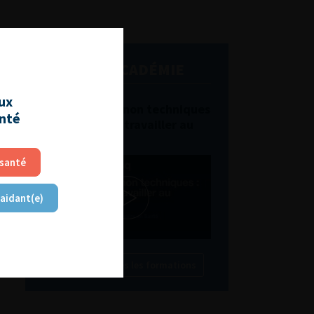
L'AFU ACADÉMIE
aux
Compétences non techniques
anté
: comment les travailler au
quotidien ?
 santé
 aidant(e)
Découvrir toutes les formations