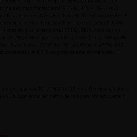
 patientes sur 984 (1.9%) : 1 uréthrale, 10 vésicales et 8
, normale et importante chez 446 (49%), 445 (48.39%) et 13
rmi 745 patientes évaluées, 601 (80.67%) étaient continentes et
en clinique montrait une bandelette extrudée chez 3 (0.4%)
4% chez les plus jeunes (versus 77.1%), 81.7% chez les non
ersus 72.2%), 84% si hypermobilité patente (versus 68%), 85%
lôture basse (versus 73.52%) et 82% si CPA (versus 79%). A 12
ent continentes et 11 (1%) significativement améliorées. 1
e tolérance par voie TO et RT à 3 et 12 mois d’une bandelette de
révue à 2000 patientes permettra de comparer statistiquement