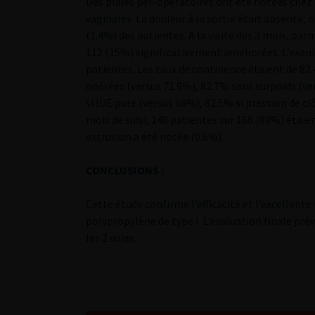
Des plaies per-opératoires ont été notées chez 19
vaginales. La douleur à la sortie était absente
(1.4%) des patientes. A la visite des 3 mois, pa
112 (15%) significativement améliorées. L’exam
patientes. Les taux de continence étaient de 82.
opérées (versus 71.9%), 82.7% sans surpoids (v
si IUE pure (versus 66%), 82.5% si pression de c
mois de suivi, 148 patientes sur 166 (89%) étai
extrusion a été notée (0.6%).
CONCLUSIONS :
Cette étude confirme l’efficacité et l’excellent
polypropylène de type I. L’évaluation finale p
les 2 voies.