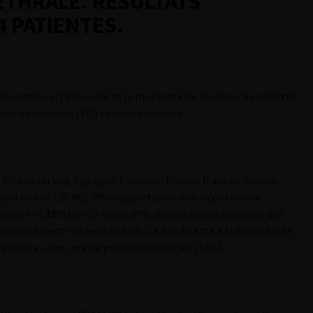
THRALE. RESULTATS
4 PATIENTES.
nternational l’efficacité et la morbidité de la même bandelette
rans-obturatrice (TO) et rétropubienne.
Afrique du Sud, Espagne, Finlande, France, Italie et Grande-
oyen 60 ans (26-90). 68% rapportaient une incontinence
ériosité et 18% une IU mixte.89% des patientes n’avaient pas
t cliniquement notée chez 60%. La bandelette a été implantée
es ont eu une cure de prolapsus associée (CPA).