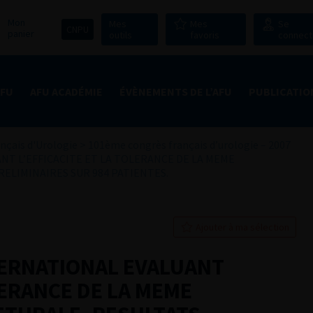
Mon
Mes
Mes
Se
CNPU
panier
outils
favoris
connect
AFU
AFU ACADÉMIE
ÉVÈNEMENTS DE L’AFU
PUBLICATIO
nçais d'Urologie
>
101ème congrès français d’urologie – 2007
T L’EFFICACITE ET LA TOLERANCE DE LA MEME
ELIMINAIRES SUR 984 PATIENTES.
Ajouter à ma sélection
TERNATIONAL EVALUANT
LERANCE DE LA MEME