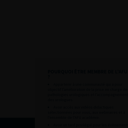
POURQUOI ÊTRE MEMBRE DE L’AFU
?
Appartenir à une communauté qui a pour
objectif l’amélioration de la prise en charge de
pathologies urologiques et l’accompagnement
des urologues.
Avoir accès aux vidéos didactiques
sélectionnées pour vous, aux webinaires et à
l’ensemble de l’AFU académie.
Avoir un tarif privilégié pour les évènement