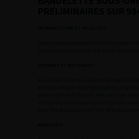
BANDELETTE SOUS-URE
PRELIMINAIRES SUR 98
INTRODUCTION ET OBJECTIFS :
Evaluer prospectivement à l’aide d’un registre i
sous-uréthrale implantée par 2 voies d’abord t
MATERIEL ET METHODES :
Au moment de cette évaluation 42 chirurgiens d’
Bretagne avaient inclus 984 patientes, d’âge m
urinaire d’effort (IUE) pure, 14% une IU par imp
été opérées et une hypermobilité patente étai
dans 79% des cas par voie TO et 40% des patient
RESULTATS :