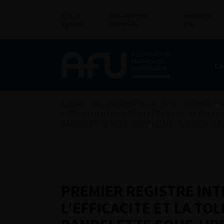
Actu &
Annuaire des
Annonces
agenda
membres
pro
L’
Accueil
>
Les évènements de l’AFU
>
Congrès fra
>
PREMIER REGISTRE INTERNATIONAL EVALUAN
BANDELETTE SOUS-URETHRALE. RESULTATS PR
PREMIER REGISTRE IN
L’EFFICACITE ET LA TO