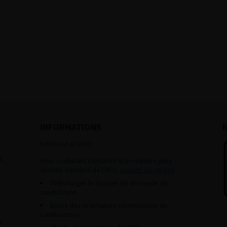
INFORMATIONS
Adhésion à l’AFU :
s
Vous souhaitez connaître la procédure pour
devenir membre de l’AFU,
cliquez sur ce lien
Télécharger le dossier de demande de
candidature.
Dates des prochaines commissions de
candidatures
s