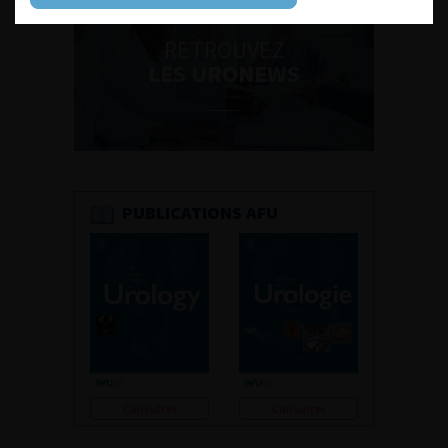
RETROUVEZ
LES URONEWS
PUBLICATIONS AFU
Consulter
Consulter