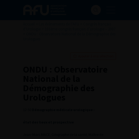
Accueil
>
Les évènements de l’AFU
>
Congrès français
d'Urologie
>
101ème congrès français d’urologie – 2007
>
ONDU : Observatoire National de la Démographie des
Urologues
Ajouter à ma sélection
ONDU : Observatoire
National de la
Démographie des
Urologues
12:50
Démographie médicale urologique :
état des lieux et prospective
Jean-Marc MACE, Géographe de la santé, Maître de