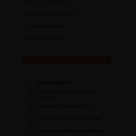
Conférences au Conservatoire
National des Arts et Métiers (PARIS)
13:20
Débat avec la salle
Hervé LE DOZE (BIARRITZ)
Retour au 101ème congrès français d’urologie – 2007
ACCÈS DIRECT
Fiches informations pour vos
patients
Dernières recommandations
Référentiel du Collège d’Urologie
Espace Accréditation des médecins