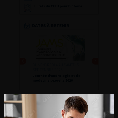
Livrets du CFEU pour l'interne
DATES À RETENIR
DU VENDREDI 4 AU SAMEDI 5
SEPTEMBRE 2026
Journée d’andrologie et de
médecine sexuelle 2026
ENQUÊTES DE PRATIQUES