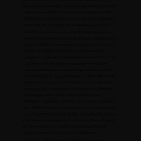
périodes de traitement. L’expression des gènes sélectionnés
a été vérifiée par RT-PCRq. Les tissus de 5 patients d’HBP
traités pour au moins 3 mois avec ELSSR versus 5 patients
non traités ont été également analysés par puces-ADN.
Résultats
.- L’analyse des puces-ADN a identifié plusieurs
gènes différentiellement exprimés de façon significative en
réponse à ELSSR. Parmi lesquels, les gènes impliqués dans
les voies de l’inflammation, de la prolifération et de
l’apoptose. Les gènes d’inflammation comme CXCL6, IL1A,
IL1B et PGS2 ont été retrouvés sous-exprimés dans les
cellules épithéliales traitées en comparant aux contrôles.
De la même façon, les expressions d’IL6, IL8, IL1RA et TFRC
ont diminué au niveau des cellules stromales. Plusieurs
marqueurs de la prolifération, tels que PHLDA1, ERBB3 et
JUN ont également diminué dans les deux types
cellulaires. Cependant, CDKN1B, DEDD et GAS1, facteurs
anti-prolifératifs et pro-apoptotiques, étaient surexprimés.
Chez les patients traités par ELSSR, TGFalpha, EGF, CCR5 et
FGF7 étaient sous-exprimés d’au moins 1,5 fois. Les gènes
d’inflammation, PLA2, ALOX5, IL1 et IL6 ont diminué
significativement dans les tissus d’HBP traités.
Conclusion
.- Notre étude a mis en évidence les voies