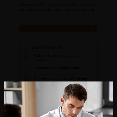
régulées par ELSSR, suggérant ainsi un rôle anti-prolifératif,
pro-apoptotique et anti-inflammatoire d’ELSSR dans l’HBP.
Retour au 105ème Congrès Français d’Urologie – 2011
ACCÈS DIRECT
Fiches informations pour vos
patients
Dernières recommandations
Référentiel du Collège d’Urologie
Espace Accréditation des médecins
Livrets du CFEU pour l'interne