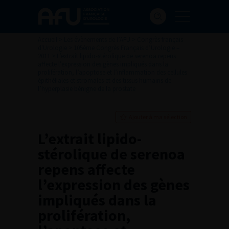
Accueil
>
Les évènements de l’AFU
>
Congrès français
d'Urologie
>
105ème Congrès Français d’Urologie –
2011
>
L’extrait lipido-stérolique de serenoa repens
affecte l’expression des gènes impliqués dans la
prolifération, l’apoptose et l’inflammation des cellules
épithéliales et stromales et des tissus humains de
l’hyperplasie bénigne de la prostate
Ajouter à ma sélection
L’extrait lipido-
stérolique de serenoa
repens affecte
l’expression des gènes
impliqués dans la
prolifération,