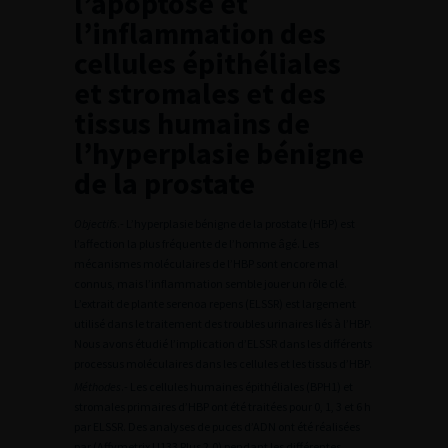
l’apoptose et
l’inflammation des
cellules épithéliales
et stromales et des
tissus humains de
l’hyperplasie bénigne
de la prostate
Objectifs
.- L’hyperplasie bénigne de la prostate (HBP) est
l’affection la plus fréquente de l’homme âgé. Les
mécanismes moléculaires de l’HBP sont encore mal
connus, mais l’inflammation semble jouer un rôle clé.
L’extrait de plante serenoa repens (ELSSR) est largement
utilisé dans le traitement des troubles urinaires liés à l’HBP.
Nous avons étudié l’implication d’ELSSR dans les différents
processus moléculaires dans les cellules et les tissus d’HBP.
Méthodes
.- Les cellules humaines épithéliales (BPH1) et
stromales primaires d’HBP ont été traitées pour 0, 1, 3 et 6 h
par ELSSR. Des analyses de puces d’ADN ont été réalisées
par (Affymetrix U133 Plus 2.0) pendant les différentes