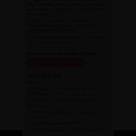
objectif l’amélioration de la prise en charge des
pathologies urologiques et l’accompagnement
des urologues.
Avoir accès aux vidéos didactiques
sélectionnées pour vous, aux webinaires et à
l’ensemble de l’AFU académie.
Avoir un tarif privilégié pour les évènements de
l’AFU avec notamment le CFU, les JOUM, les
JAMS, les JITTU et un accès aux SUC.
Bienvenue dans la famille urologique
Accéder à l’adhésion en ligne
INFORMATIONS
Adhésion à l’AFU :
Vous souhaitez connaître la procédure pour
devenir membre de l’AFU,
cliquez sur ce lien
Télécharger le dossier de demande de
candidature.
Dates des prochaines commissions de
candidatures
Charte des membres de l’AFU.
Pour plus d’information, contacter :
afu@afu.fr